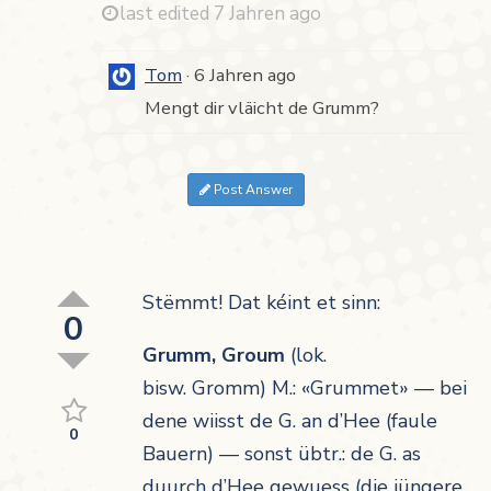
last edited 7 Jahren ago
Tom
6 Jahren ago
Mengt dir vläicht de Grumm?
Post Answer
Stëmmt! Dat kéint et sinn:
0
Grumm, Groum
(lok.
bisw.
Gromm)
M.:
«
Grummet
» — bei
dene wiisst de G. an d’Hee
(faule
0
Bauern) — sonst übtr.:
de G. as
duurch d’Hee gewuess
(die jüngere