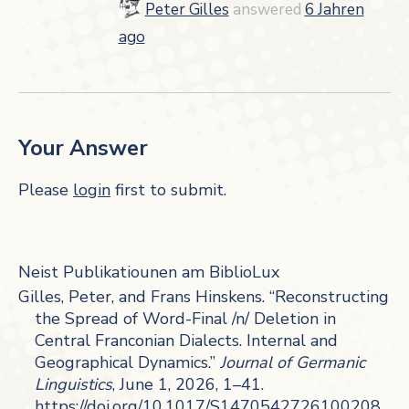
Peter Gilles
answered
6 Jahren
ago
Your Answer
Please
login
first to submit.
Neist Publikatiounen am BiblioLux
Gilles, Peter, and Frans Hinskens. “Reconstructing
the Spread of Word-Final /n/ Deletion in
Central Franconian Dialects. Internal and
Geographical Dynamics.”
Journal of Germanic
Linguistics
, June 1, 2026, 1–41.
https://doi.org/10.1017/S1470542726100208
.