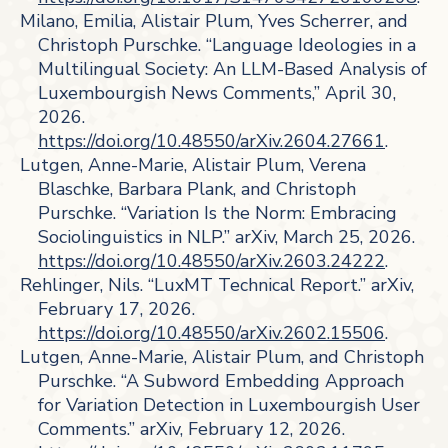
Milano, Emilia, Alistair Plum, Yves Scherrer, and
Christoph Purschke. “Language Ideologies in a
Multilingual Society: An LLM-Based Analysis of
Luxembourgish News Comments,” April 30,
2026.
https://doi.org/10.48550/arXiv.2604.27661
.
Lutgen, Anne-Marie, Alistair Plum, Verena
Blaschke, Barbara Plank, and Christoph
Purschke. “Variation Is the Norm: Embracing
Sociolinguistics in NLP.” arXiv, March 25, 2026.
https://doi.org/10.48550/arXiv.2603.24222
.
Rehlinger, Nils. “LuxMT Technical Report.” arXiv,
February 17, 2026.
https://doi.org/10.48550/arXiv.2602.15506
.
Lutgen, Anne-Marie, Alistair Plum, and Christoph
Purschke. “A Subword Embedding Approach
for Variation Detection in Luxembourgish User
Comments.” arXiv, February 12, 2026.