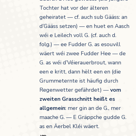
Tochter hat vor der älteren
geheiratet — cf. auch sub
Gääss: an
d’Gääss setzen) — en huet en Aasch
wéi e Leilech voll G.
(cf. auch d.
folg.)
— ee Fudder G. as esouvill
wäert wéi zwee Fudder Hee — de
G. as wéi d’Véierauerbrout, wann
een e kritt, dann hëlt een en
(die
Grummeternte ist häufig durch
Regenwetter gefährdet) —
vom
zweiten Grasschnitt heißt es
allgemein
:
mer gin an de G., mer
maache G. — E Gräppche gudde G.
as en Äerbel Kléi wäert.