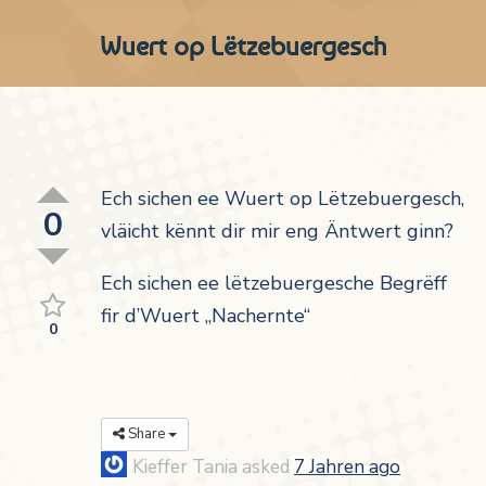
Wuert op Lëtzebuergesch
Ech sichen ee Wuert op Lëtzebuergesch,
0
vläicht kënnt dir mir eng Äntwert ginn?
Ech sichen ee lëtzebuergesche Begrëff
fir d’Wuert „Nachernte“
0
Share
Kieffer Tania
asked
7 Jahren ago