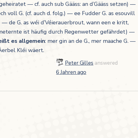
geheiratet — cf. auch sub
Gääss: an d’Gääss setzen) —
ch voll G.
(cf. auch d. folg.)
— ee Fudder G. as esouvill
 de G. as wéi d’Véierauerbrout, wann een e kritt,
eternte ist häufig durch Regenwetter gefährdet) —
eißt es allgemein
:
mer gin an de G., mer maache G. —
erbel Kléi wäert.
Peter Gilles
answered
6 Jahren ago