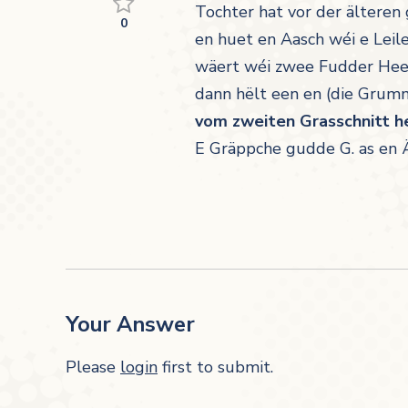
Tochter hat vor der älteren 
0
en huet en Aasch wéi e Leile
wäert wéi zwee Fudder Hee —
dann hëlt een en
(die Grumm
vom zweiten Grasschnitt h
E Gräppche gudde G. as en Ä
Your Answer
Please
login
first to submit.