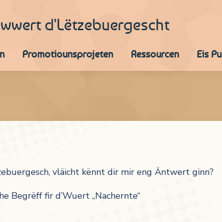
iwwert d'Lëtzebuergescht
n
Promotiounsprojeten
Ressourcen
Eis P
ebuergesch, vläicht kënnt dir mir eng Äntwert ginn?
he Begrëff fir d’Wuert „Nachernte“