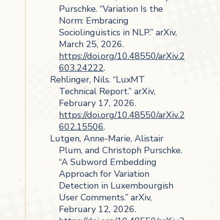
Purschke. “Variation Is the
Norm: Embracing
Sociolinguistics in NLP.” arXiv,
March 25, 2026.
https://doi.org/10.48550/arXiv.2
603.24222
.
Rehlinger, Nils. “LuxMT
Technical Report.” arXiv,
February 17, 2026.
https://doi.org/10.48550/arXiv.2
602.15506
.
Lutgen, Anne-Marie, Alistair
Plum, and Christoph Purschke.
“A Subword Embedding
Approach for Variation
Detection in Luxembourgish
User Comments.” arXiv,
February 12, 2026.