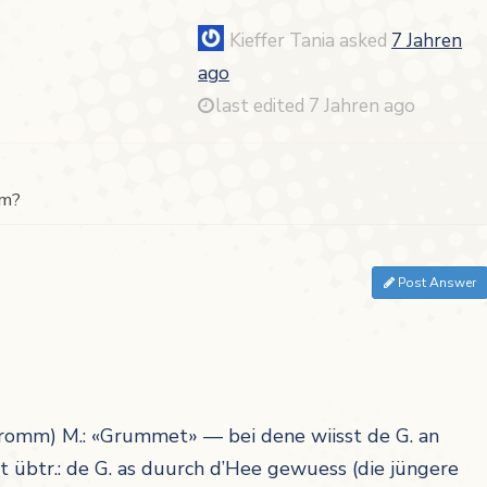
Kieffer Tania
asked
7 Jahren
ago
last edited 7 Jahren ago
mm?
Post Answer
romm)
M.:
«
Grummet
» — bei dene wiisst de G. an
 übtr.:
de G. as duurch d’Hee gewuess
(die jüngere