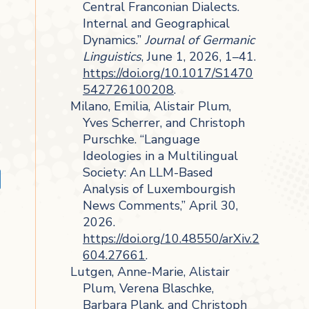
Central Franconian Dialects.
Internal and Geographical
Dynamics.”
Journal of Germanic
Linguistics
, June 1, 2026, 1–41.
https://doi.org/10.1017/S1470
542726100208
.
Milano, Emilia, Alistair Plum,
Yves Scherrer, and Christoph
Purschke. “Language
Ideologies in a Multilingual
Society: An LLM-Based
Analysis of Luxembourgish
News Comments,” April 30,
2026.
https://doi.org/10.48550/arXiv.2
604.27661
.
Lutgen, Anne-Marie, Alistair
Plum, Verena Blaschke,
Barbara Plank, and Christoph