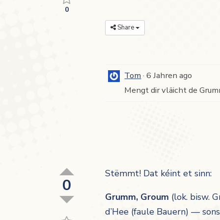
0
Share
Tom
6 Jahren ago
Mengt dir vläicht de Gru
Stëmmt! Dat kéint et sinn:
0
Grumm, Groum
(lok. bisw.
G
d’Hee
(faule Bauern) — sonst