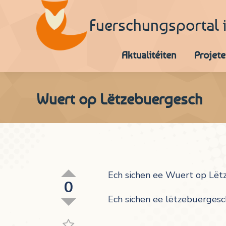
Fuerschungsportal 
Aktualitéiten
Projete
Wuert op Lëtzebuergesch
Ech sichen ee Wuert op Lëtz
0
Ech sichen ee lëtzebuergesc