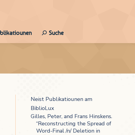
ublikatiounen
Suche
Search:
Neist Publikatiounen am
BiblioLux
Gilles, Peter, and Frans Hinskens.
“Reconstructing the Spread of
Word-Final /n/ Deletion in