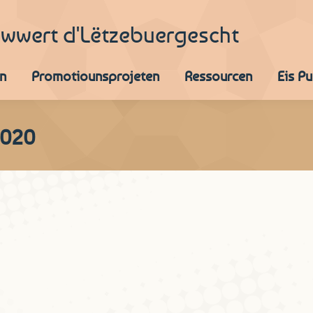
iwwert d'Lëtzebuergescht
n
Promotiounsprojeten
Ressourcen
Eis P
2020