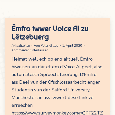
Ëmfro iwwer Voice AI zu
Lëtzebuerg
Aktualitéiten
Von
Peter Gilles
1. April 2020
Kommentar hinterlassen
Heimat wëll ech op eng aktuell Ëmfro
hiweisen, an där et ëm d’Voice AI geet, also
automatesch Sproochsteierung. D’Ëmfro
ass Deel vun der Ofschlossaarbecht enger
Studentin vun der Salford University,
Manchester an ass iwwert dëse Link ze
erreechen:
https://www.surveymonkey.com/r/QPF22TZ