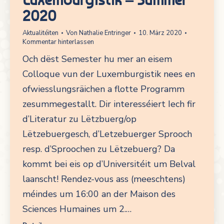
2020
Aktualitéiten
Von
Nathalie Entringer
10. März 2020
Kommentar hinterlassen
Och dëst Semester hu mer an eisem
Colloque vun der Luxemburgistik nees en
ofwiesslungsräichen a flotte Programm
zesummegestallt. Dir interesséiert Iech fir
d’Literatur zu Lëtzbuerg/op
Lëtzebuergesch, d’Letzebuerger Sprooch
resp. d’Sproochen zu Lëtzebuerg? Da
kommt bei eis op d’Universitéit um Belval
laanscht! Rendez-vous ass (meeschtens)
méindes um 16:00 an der Maison des
Sciences Humaines um 2.…