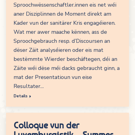
Sproochwëssenschaftler.innen eis net wéi
aner Disziplinnen de Moment direkt am
Kader vun der sanitärer Kris engagéieren.
Wat mer awer maache kënnen, ass de
Sproochgebrauch resp. d’Discoursen an
dëser Zäit analyséieren oder eis mat
bestëmmte Wierder beschäftegen, déi an
Zäite wéi dëse méi dacks gebraucht ginn, a
mat der Presentatioun vun eise
Resultater…
Details
Colloque vun der
Luxemburgistik – Summer