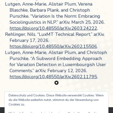
Lutgen, Anne-Marie, Alistair Plum, Verena
Blaschke, Barbara Plank, and Christoph
Purschke. “Variation Is the Norm: Embracing
Sociolinguistics in NLP.” arXiv, March 25, 2026.
https://doi.org/10.48550/arXiv.2603.24222
.
Rehlinger, Nils. “LuxMT Technical Report.” arXiv,
February 17, 2026.
https://doi.org/10.48550/arXiv.2602.15506
.
Lutgen, Anne-Marie, Alistair Plum, and Christoph
Purschke. “A Subword Embedding Approach
for Variation Detection in Luxembourgish User
Comments.” arXiv, February 12, 2026.
https://doi.org/10.48550/arXiv.2602.11795
.
Datenschutz und Cookies: Diese Website verwendet Cookies. Wenn
du die Website weiterhin nutzt, stimmst du der Verwendung von
Cookies zu.