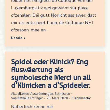
leider net méiglech de Colloque vun der
Luxemburgistik wéi gewinnt sur place
ofzehalen. Déi gutt Noriicht ass awer, datt
mir eis entscheet hunn, de Colloque NET
ofzesoen, mee en…
Details
Spidol oder Klinick? Eng
Auswäertung als
symbolesche Merci un all
d’Klinicken a d’Spideeler.
Aktualitéiten
,
Auswäertungen
,
Schnëssen
Von
Nathalie Entringer
20. März 2020
1 Kommentar
Natierlech kënne mir