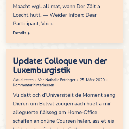
Maacht wgl. all mat, wann Der Zäit a
Loscht hutt. — Weider Infoen: Dear
Participant, Voice…
Details
Update: Colloque vun der
Luxemburgistik
Aktualitéiten
Von
Nathalie Entringer
25. März 2020
Kommentar hinterlassen
Vu datt och d’Universitéit de Moment seng
Dieren um Belval zougemaach huet a mir
alleguerte fläisseg am Home-Office
schaffen an online Coursen halen, ass et eis