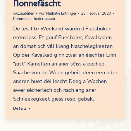
Nonnefäscht
Aktualitéiten
Von
Nathalie Entringer
25. Februar 2020
Kommentar hinterlassen
De leschte Weekend waren d’Fuesboken
erëm lass. Et gouf Fuesbaler, Kavalkaden
an domat och vill kleng Naschelegkeeten.
Op der Kavalkad ginn zwar an éischter Linn
“just” Kamellen an aner séiss a pecheg
Saache vun de Ween geheit, deen een oder
aneren huet déi lescht Deeg a Wochen
awer sécherlech och nach eng aner
Schneekegkeet giess resp. gebak,…
Details