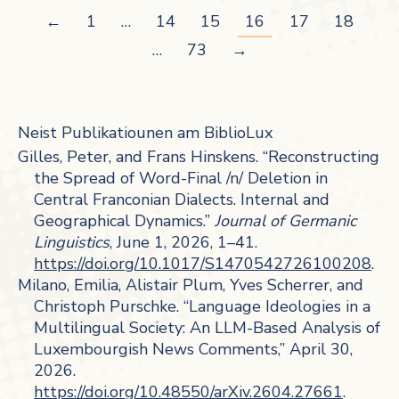
←
1
…
14
15
16
17
18
…
73
→
Neist Publikatiounen am BiblioLux
Gilles, Peter, and Frans Hinskens. “Reconstructing
the Spread of Word-Final /n/ Deletion in
Central Franconian Dialects. Internal and
Geographical Dynamics.”
Journal of Germanic
Linguistics
, June 1, 2026, 1–41.
https://doi.org/10.1017/S1470542726100208
.
Milano, Emilia, Alistair Plum, Yves Scherrer, and
Christoph Purschke. “Language Ideologies in a
Multilingual Society: An LLM-Based Analysis of
Luxembourgish News Comments,” April 30,
2026.
https://doi.org/10.48550/arXiv.2604.27661
.