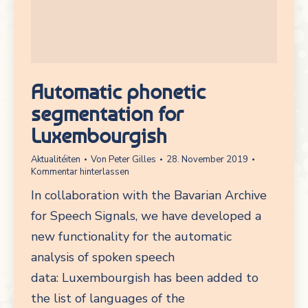
Automatic phonetic
segmentation for
Luxembourgish
Aktualitéiten
Von
Peter Gilles
28. November 2019
Kommentar hinterlassen
In collaboration with the Bavarian Archive
for Speech Signals, we have developed a
new functionality for the automatic
analysis of spoken speech
data: Luxembourgish has been added to
the list of languages of the