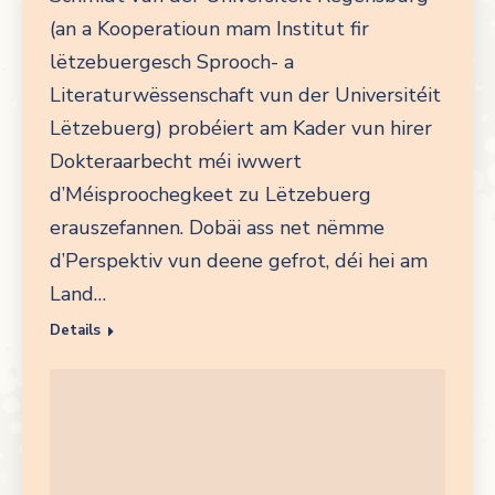
(an a Kooperatioun mam Institut fir
lëtzebuergesch Sprooch- a
Literaturwëssenschaft vun der Universitéit
Lëtzebuerg) probéiert am Kader vun hirer
Dokteraarbecht méi iwwert
d’Méisproochegkeet zu Lëtzebuerg
erauszefannen. Dobäi ass net nëmme
d’Perspektiv vun deene gefrot, déi hei am
Land…
Details