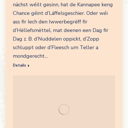
nächst wéilt gesinn, hat de Kannapee keng
Chance géint d’Läffelsgeschier. Oder wéi
ass fir Iech den Iwwerbegrëff fir
d’Hëllefsmëttel, mat deenen een Dag fir
Dag z. B. d’Nuddelen oppickt, d’Zopp
schluppt oder d’Fleesch um Teller a
mondgerecht…
Details