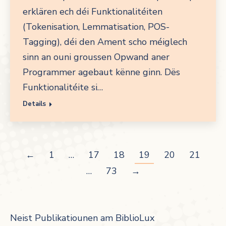
erklären ech déi Funktionalitéiten
(Tokenisation, Lemmatisation, POS-
Tagging), déi den Ament scho méiglech
sinn an ouni groussen Opwand aner
Programmer agebaut kënne ginn. Dës
Funktionalitéite si…
Details
←
1
…
17
18
19
20
21
…
73
→
Neist Publikatiounen am BiblioLux