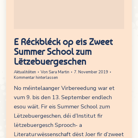
E Réckbléck op eis Zweet
Summer School zum
Lëtzebuergeschen
Aktualitéiten
Von
Sara Martin
7. November 2019
Kommentar hinterlassen
No méintelaanger Virbereedung war et
vum 9. bis den 13. September endlech
esou wäit. Fir eis Summer School zum
Lëtzebuergeschen, déi d’Institut fir
lëtzebuergesch Sprooch- a
Literaturwëssenschaft dëst Joer fir d’zweet