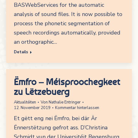
BASWebServices for the automatic
analysis of sound files. It is now possible to
process the phonetic segmentation of
speech recordings automatically, provided
an orthographic…
Details
Ëmfro – Méisproochegkeet
zu Lëtzebuerg
Aktualitéiten
Von
Nathalie Entringer
12. November 2019
Kommentar hinterlassen
Et gëtt eng nei Ëmfro, bei där Är
Ënnerstëtzung gefrot ass. D’Christina
Schmidt vun der Universitéit Regensburg