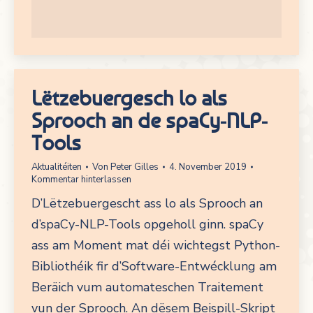
Lëtzebuergesch lo als
Sprooch an de spaCy-NLP-
Tools
Aktualitéiten
Von
Peter Gilles
4. November 2019
Kommentar hinterlassen
D’Lëtzebuergescht ass lo als Sprooch an
d’spaCy-NLP-Tools opgeholl ginn. spaCy
ass am Moment mat déi wichtegst Python-
Bibliothéik fir d’Software-Entwécklung am
Beräich vum automateschen Traitement
vun der Sprooch. An dësem Beispill-Skript