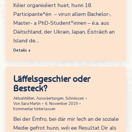
Kéier organiséiert huet, hunn 18
Participante*ën – virun allem Bachelor-,
Master- a PhD-Student*innen – ë.a. aus
Däitschland, der Ukrain, Japan, Éisträich an
Island de…
Details
Läffelsgeschier oder
Besteck?
Aktualitéiten
,
Auswäertungen
,
Schnëssen
Von
Sara Martin
6. November 2019
Kommentar hinterlassen
Bei der Ëmfro, bei där mir Iech an de soziale
Medie gefrot hunn, wéi ee Resultat Dir als