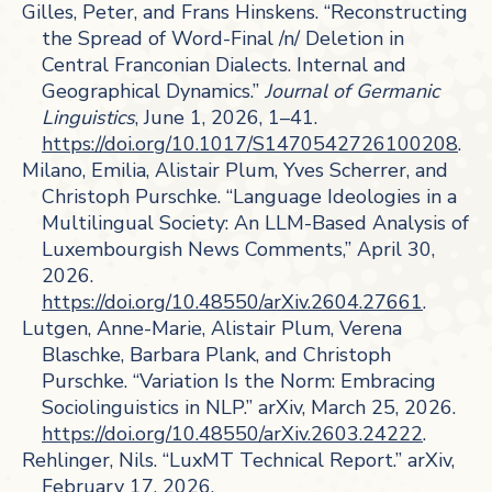
Gilles, Peter, and Frans Hinskens. “Reconstructing
the Spread of Word-Final /n/ Deletion in
Central Franconian Dialects. Internal and
Geographical Dynamics.”
Journal of Germanic
Linguistics
, June 1, 2026, 1–41.
https://doi.org/10.1017/S1470542726100208
.
Milano, Emilia, Alistair Plum, Yves Scherrer, and
Christoph Purschke. “Language Ideologies in a
Multilingual Society: An LLM-Based Analysis of
Luxembourgish News Comments,” April 30,
2026.
https://doi.org/10.48550/arXiv.2604.27661
.
Lutgen, Anne-Marie, Alistair Plum, Verena
Blaschke, Barbara Plank, and Christoph
Purschke. “Variation Is the Norm: Embracing
Sociolinguistics in NLP.” arXiv, March 25, 2026.
https://doi.org/10.48550/arXiv.2603.24222
.
Rehlinger, Nils. “LuxMT Technical Report.” arXiv,
February 17, 2026.