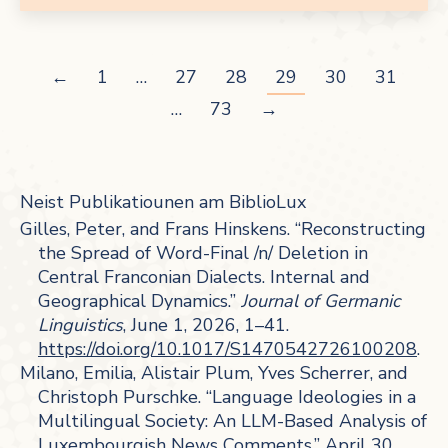
←
1
…
27
28
29
30
31
…
73
→
Neist Publikatiounen am BiblioLux
Gilles, Peter, and Frans Hinskens. “Reconstructing
the Spread of Word-Final /n/ Deletion in
Central Franconian Dialects. Internal and
Geographical Dynamics.”
Journal of Germanic
Linguistics
, June 1, 2026, 1–41.
https://doi.org/10.1017/S1470542726100208
.
Milano, Emilia, Alistair Plum, Yves Scherrer, and
Christoph Purschke. “Language Ideologies in a
Multilingual Society: An LLM-Based Analysis of
Luxembourgish News Comments,” April 30,