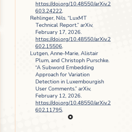
https://doi.org/10.48550/arXiv.2
603.24222
.
Rehlinger, Nils. “LuxMT
Technical Report.” arXiv,
February 17, 2026.
https://doi.org/10.48550/arXiv.2
602.15506
.
Lutgen, Anne-Marie, Alistair
Plum, and Christoph Purschke.
“A Subword Embedding
Approach for Variation
Detection in Luxembourgish
User Comments.” arXiv,
February 12, 2026.
https://doi.org/10.48550/arXiv.2
602.11795
.