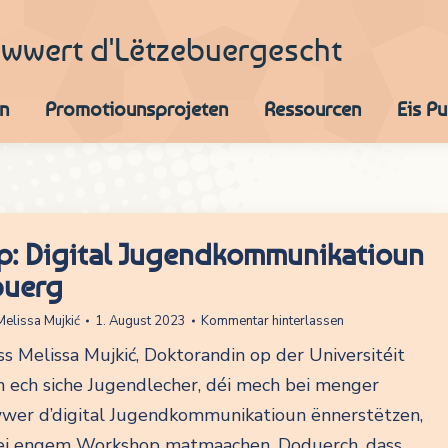
iwwert d'Lëtzebuergescht
n
Promotiounsprojeten
Ressourcen
Eis P
: Digital Jugendkommunikatioun
buerg
Melissa Mujkić
1. August 2023
Kommentar hinterlassen
 Melissa Mujkić, Doktorandin op der Universitéit
n ech siche Jugendlecher, déi mech bei menger
wer d’digital Jugendkommunikatioun ënnerstëtzen,
ei engem Workshop matmaachen. Doduerch, dass