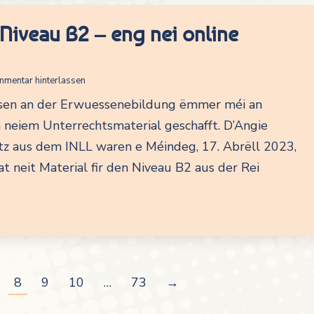
Niveau B2 – eng nei online
mentar hinterlassen
sen an der Erwuessenebildung ëmmer méi an
n neiem Unterrechtsmaterial geschafft. D’Angie
itz aus dem INLL waren e Méindeg, 17. Abrëll 2023,
t neit Material fir den Niveau B2 aus der Rei
8
9
10
…
73
→