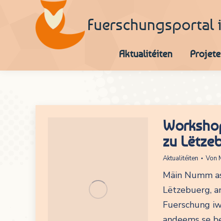
Fuerschungsportal 
Aktualitéiten
Projete
Workshop
zu Lëtze
Aktualitéiten
Von
Mäin Numm ass
Lëtzebuerg, a
Fuerschung iw
andeems se b