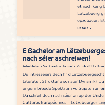
et nach keng 
Lëtzebuerg gi
opzebauen. Et
Details
E Bachelor am Lëtzebuerge
nach séier aschreiwen!
Aktualitéiten
Von
Caroline Döhmer
25. Juli 2023
Komm
Du intresséiers dech fir d’Lëtzebuergescht
Literatur, Struktur a sozialer Dynamik? D
engem breede Spektrum vu Sujeten an en
Da schreif dech nach séier an op der Uni.lu
Cultures Européennes – Lëtzebuerger Lingu