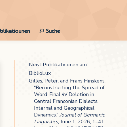
ublikatiounen
Suche
Search:
Neist Publikatiounen am
BiblioLux
Gilles, Peter, and Frans Hinskens.
“Reconstructing the Spread of
Word-Final /n/ Deletion in
Central Franconian Dialects.
Internal and Geographical
Dynamics.”
Journal of Germanic
Linguistics
, June 1, 2026, 1–41.