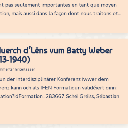
nt pas seulement importantes en tant que moyen
on, mais aussi dans la façon dont nous traitons et…
duerch d’Lëns vum Batty Weber
13-1940)
mmentar hinterlassen
vun der interdisziplinärer Konferenz iwwer dem
enz kann och als IFEN Formatioun validéiert ginn:
ormation?idFormation=283667 Schéi Gréiss, Sébastian