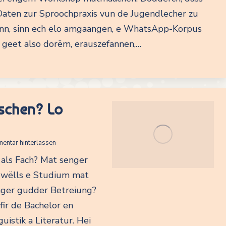
Daten zur Sproochpraxis vun de Jugendlecher zu
nn, sinn ech elo amgaangen, e WhatsApp-Korpus
 geet also dorëm, erauszefannen,…
schen? Lo
entar hinterlassen
 als Fach? Mat senger
u wëlls e Studium mat
ger gudder Betreiung?
 fir de Bachelor en
istik a Literatur. Hei