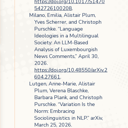
https://doi.org/10.1017/S1470
542726100208
.
Milano, Emilia, Alistair Plum,
Yves Scherrer, and Christoph
Purschke. “Language
Ideologies in a Multilingual
Society: An LLM-Based
Analysis of Luxembourgish
News Comments,” April 30,
2026.
https://doi.org/10.48550/arXiv.2
604.27661
.
Lutgen, Anne-Marie, Alistair
Plum, Verena Blaschke,
Barbara Plank, and Christoph
Purschke. “Variation Is the
Norm: Embracing
Sociolinguistics in NLP.” arXiv,
March 25, 2026.