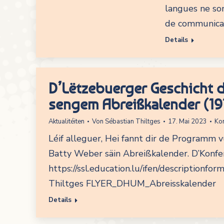
langues ne so
de communicati
Details
D’Lëtzebuerger Geschicht 
sengem Abreißkalender (19
Aktualitéiten
Von
Sébastian Thiltges
17. Mai 2023
Ko
Léif alleguer, Hei fannt dir de Programm 
Batty Weber säin Abreißkalender. D’Konfer
https://ssl.education.lu/ifen/descriptionf
Thiltges FLYER_DHUM_Abreisskalender
Details