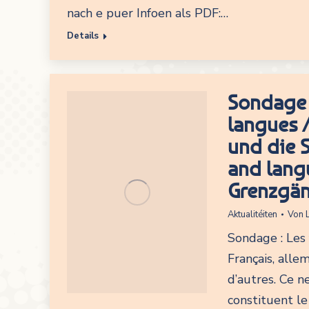
nach e puer Infoen als PDF:…
Details
Sondage :
langues 
und die 
and lang
Grenzgän
Aktualitéiten
Von
Sondage : Les
Français, alle
d’autres. Ce 
constituent l