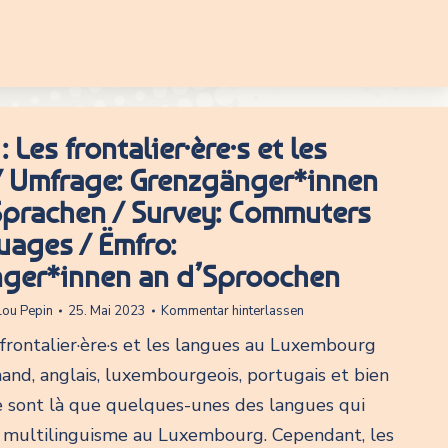
 Les frontalier·ère·s et les
/ Umfrage: Grenzgänger*innen
Sprachen / Survey: Commuters
uages / Ëmfro:
ger*innen an d’Sproochen
Lou Pepin
25. Mai 2023
Kommentar hinterlassen
 frontalier·ère·s et les langues au Luxembourg
mand, anglais, luxembourgeois, portugais et bien
ne sont là que quelques-unes des langues qui
e multilinguisme au Luxembourg. Cependant, les