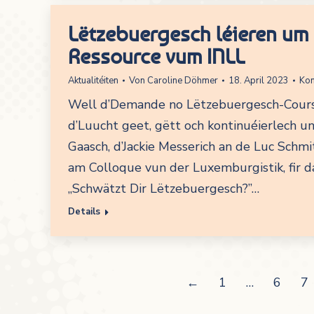
Lëtzebuergesch léieren um 
Ressource vum INLL
Aktualitéiten
Von
Caroline Döhmer
18. April 2023
Kom
Well d’Demande no Lëtzebuergesch-Cour
d’Luucht geet, gëtt och kontinuéierlech u
Gaasch, d’Jackie Messerich an de Luc Schm
am Colloque vun der Luxemburgistik, fir da
„Schwätzt Dir Lëtzebuergesch?”…
Details
←
1
…
6
7