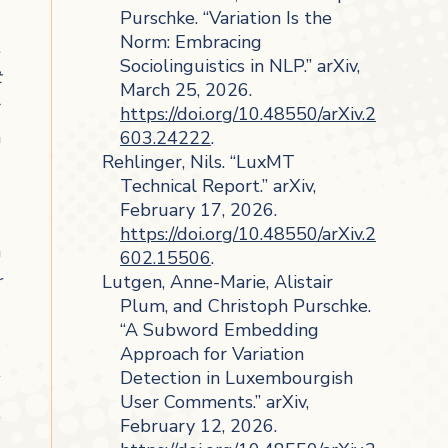
Purschke. “Variation Is the
Norm: Embracing
t
Sociolinguistics in NLP.” arXiv,
t
March 25, 2026.
r
https://doi.org/10.48550/arXiv.2
h
603.24222
.
Rehlinger, Nils. “LuxMT
Technical Report.” arXiv,
February 17, 2026.
https://doi.org/10.48550/arXiv.2
m
602.15506
.
r
Lutgen, Anne-Marie, Alistair
Plum, and Christoph Purschke.
“A Subword Embedding
Approach for Variation
Detection in Luxembourgish
User Comments.” arXiv,
February 12, 2026.