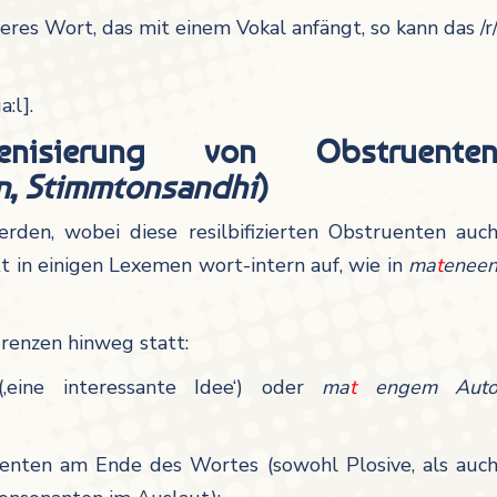
eres Wort, das mit einem Vokal anfängt, so kann das /r
a:l].
Lenisierung von Obstruente
n
,
Stimmtonsandhi
)
erden, wobei diese resilbifizierten Obstruenten auc
tt in einigen Lexemen wort-intern auf, wie in
ma
t
enee
renzen hinweg statt:
 (‚eine interessante Idee‘) oder
ma
t
engem Aut
uenten am Ende des Wortes (sowohl Plosive, als auc