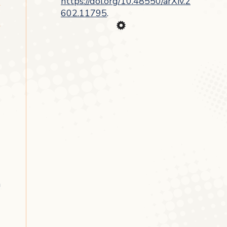
https://doi.org/10.48550/arXiv.2
602.11795
.
n