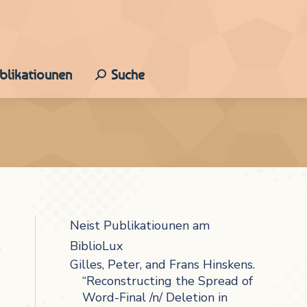
ublikatiounen
Suche
Search:
-
Neist Publikatiounen am
t
BiblioLux
Gilles, Peter, and Frans Hinskens.
s
“Reconstructing the Spread of
e
Word-Final /n/ Deletion in