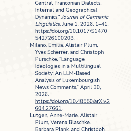
e
Central Franconian Dialects.
h
Internal and Geographical
Dynamics.”
Journal of Germanic
Linguistics
, June 1, 2026, 1–41.
https://doi.org/10.1017/S1470
542726100208
.
,
Milano, Emilia, Alistair Plum,
Yves Scherrer, and Christoph
Purschke. “Language
*
Ideologies in a Multilingual
Society: An LLM-Based
Analysis of Luxembourgish
r
News Comments,” April 30,
2026.
https://doi.org/10.48550/arXiv.2
r
604.27661
.
Lutgen, Anne-Marie, Alistair
Plum, Verena Blaschke,
Barbara Plank, and Christoph