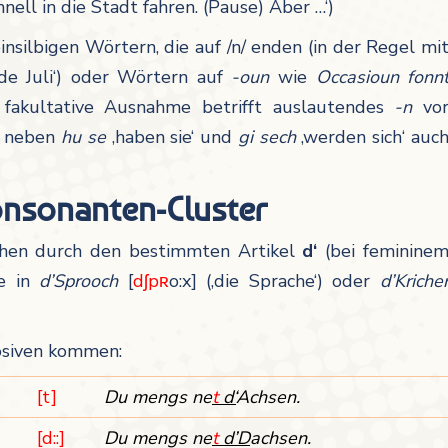
 schnell in die Stadt fahren. (Pause) Aber …‘)
insilbigen Wörtern, die auf /n/ enden (in der Regel mi
nde Juli‘) oder Wörtern auf
-oun
wie
Occasioun fonn
r fakultative Ausnahme betrifft auslautendes
-n
vo
st neben
hu se
‚haben sie‘ und
gi sech
‚werden sich‘ auc
onsonanten-Cluster
ehen durch den bestimmten Artikel
d‘
(bei feminine
ie in
d’Sprooch
[
dʃpʀ
o:x] (‚die Sprache‘) oder
d’Krich
e
osiven kommen:
[t]
Du mengs ne
t
d‘
Achsen.
[d::]
Du mengs ne
t
d’D
achsen.