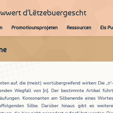
iwwert d'Lëtzebuergescht
n
Promotiounsprojeten
Ressourcen
Eis P
ne
en auf, die (meist) wortübergreifend wirken: Die „n“
nden Wegfall von [n]. Der bestimmte Artikel führ
häufungen. Konsonanten am Silbenende eines Worte
folgenden Silbe. Darüber hinaus gibt es weiter