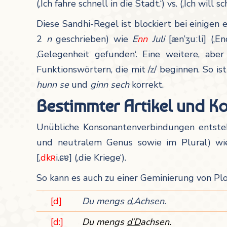
(‚Ich fahre schnell in die Stadt.‘) vs. (‚Ich will
Diese Sandhi-Regel ist blockiert bei einigen e
2
n
geschrieben) wie
E
nn
Juli
[æn’ʒuːli] (‚E
‚Gelegenheit gefunden‘. Eine weitere, abe
Funktionswörtern, die mit /z/ beginnen. So i
hunn se
und
ginn sech
korrekt.
Bestimmter Artikel und K
Unübliche Konsonantenverbindungen entst
und neutralem Genus sowie im Plural) w
[‚
dkʀ
i.ɕɐ] (‚die Kriege‘).
So kann es auch zu einer Geminierung von Pl
[d]
Du mengs
d
‚Achsen.
[d:]
Du mengs
d’D
achsen.