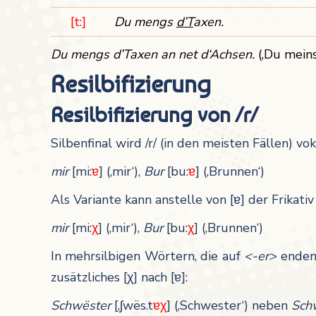
[t:]
Du mengs
d’T
axen.
Du mengs d’Taxen an ne
t d‘
Achsen.
(‚Du meins
Resilbifizierung
Resilbifizierung von /r/
Silbenfinal wird /r/ (in den meisten Fällen) vo
mir
[mi:
ɐ
] (‚mir‘),
Bur
[bu:
ɐ
] (‚Brunnen‘)
Als Variante kann anstelle von [ɐ] der Frikativ
mir
[mi:
χ
] (‚mir‘),
Bur
[bu:
χ
] (‚Brunnen‘)
In mehrsilbigen Wörtern, die auf
<-er>
enden,
zusätzliches [χ] nach [ɐ]:
Schwëster
[‚ʃwës.t
ɐχ
] (‚Schwester‘) neben
Sch