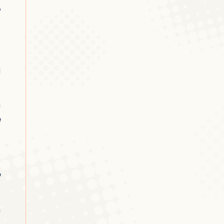
/
n
h
n
o
h