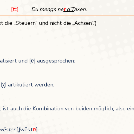
[t::]
Du mengs
ne
t
d’T
axen.
t die „Steuern“ und nicht die „Achsen“.‘)
kalisiert und [ɐ] ausgesprochen:
 [χ] artikuliert werden:
 ist auch die Kombination von beiden möglich, also ei
wëster
[‚ʃwës.t
ɐ
]