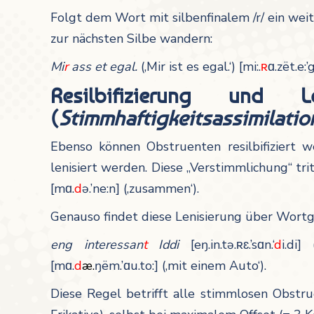
Folgt dem Wort mit silbenfinalem /r/ ein weit
zur nächsten Silbe wandern:
Mi
r
ass et egal.
(‚Mir ist es egal.‘) [mi:.
ʀ
ɑ.zët.e:’g
Resilbifizierung und 
(
Stimmhaftigkeitsassimilatio
Ebenso können Obstruenten resilbifiziert w
lenisiert werden. Diese „Verstimmlichung“ tri
[mɑ.
d
ə.’ne:n] (‚zusammen‘).
Genauso findet diese Lenisierung über Wortg
eng interessan
t
Iddi
[eŋ.in.tə.ʀɛ.’sɑn.‘
d
i.di]
[mɑ.
d
æ.
ŋëm.’ɑu.to:] (‚mit einem Auto‘).
Diese Regel betrifft alle stimmlosen Obstr