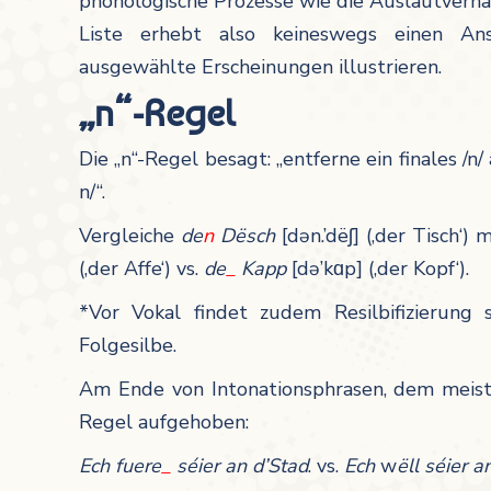
phonologische Prozesse wie die Auslautverhär
Liste erhebt also keineswegs einen Ansp
ausgewählte Erscheinungen illustrieren.
„n“-Regel
Die „n“-Regel besagt: „entferne ein finales /n
n/“.
Vergleiche
de
n
Dësch
[dən.’dëʃ] (‚der Tisch‘) 
(‚der Affe‘) vs.
de
_
Kapp
[də’kɑp] (‚der Kopf‘).
*Vor Vokal findet zudem Resilbifizierung
Folgesilbe.
Am Ende von Intonationsphrasen, dem meiste
Regel aufgehoben:
Ech fuere
_
séier an d’Stad
. vs.
Ech
w
ëll séier a