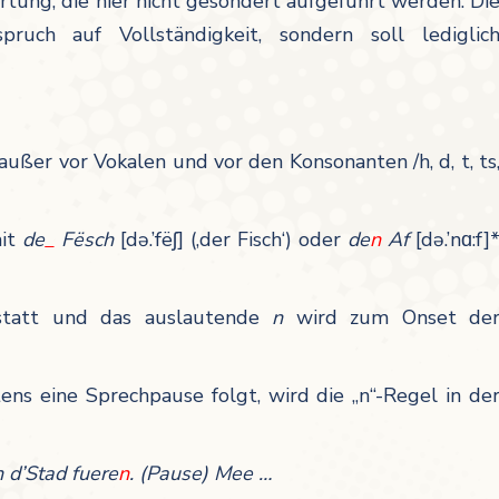
tung, die hier nicht gesondert aufgeführt werden. Di
ruch auf Vollständigkeit, sondern soll lediglic
/ außer vor Vokalen und vor den Konsonanten /h, d, t, ts
mit
de
_
Fësch
[də.’fëʃ] (‚der Fisch‘) oder
de
n
Af
[də.’nɑ:f]
 statt und das auslautende
n
wird zum Onset de
ns eine Sprechpause folgt, wird die „n“-Regel in de
n d’Stad fuere
n
. (Pause) Mee …