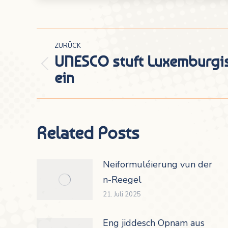
Kommentarnavigation
ZURÜCK
UNESCO stuft Luxemburgisc
Vorheriger
ein
Beitrag:
Related Posts
Neiformuléierung vun der
n-Reegel
21. Juli 2025
Eng jiddesch Opnam aus