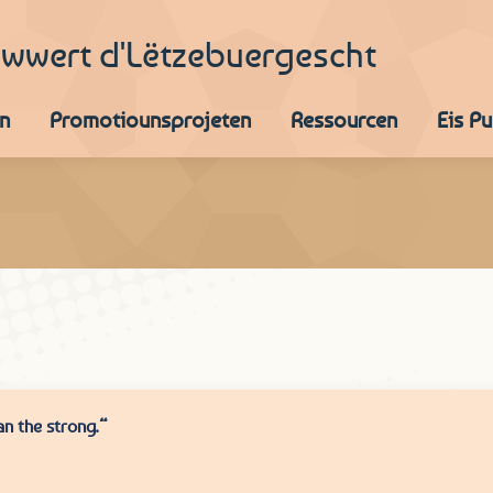
iwwert d'Lëtzebuergescht
n
Promotiounsprojeten
Ressourcen
Eis P
an the strong.“