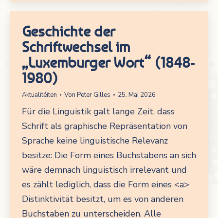
Geschichte der
Schriftwechsel im
„Luxemburger Wort“ (1848-
1980)
Aktualitéiten
Von
Peter Gilles
25. Mai 2026
Für die Linguistik galt lange Zeit, dass
Schrift als graphische Repräsentation von
Sprache keine linguistische Relevanz
besitze: Die Form eines Buchstabens an sich
wäre demnach linguistisch irrelevant und
es zählt lediglich, dass die Form eines <a>
Distinktivität besitzt, um es von anderen
Buchstaben zu unterscheiden. Alle