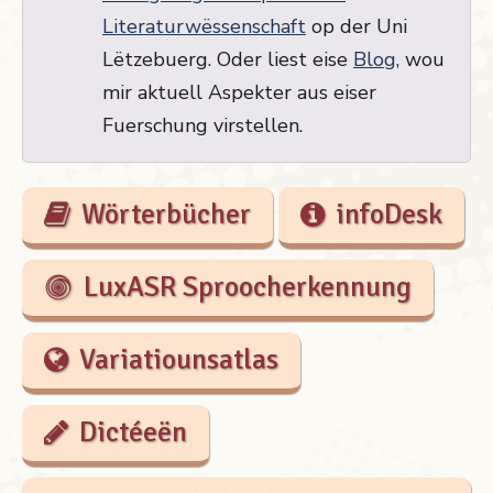
Literaturwëssenschaft
op der Uni
Lëtzebuerg. Oder liest eise
Blog
, wou
mir aktuell Aspekter aus eiser
Fuerschung virstellen.
Wörterbücher
infoDesk
LuxASR Sproocherkennung
Variatiounsatlas
Dictéeën