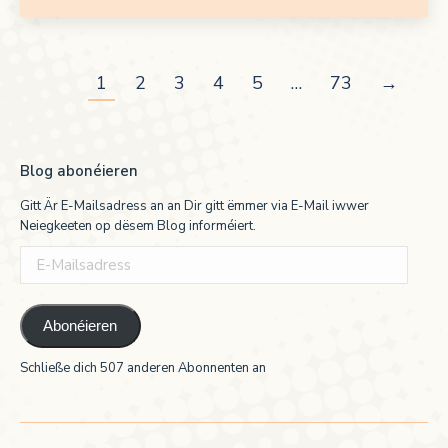
1
2
3
4
5
…
73
→
Blog abonéieren
Gitt Är E-Mailsadress an an Dir gitt ëmmer via E-Mail iwwer
Neiegkeeten op dësem Blog informéiert.
E-
Mailsadress
Abonéieren
Schließe dich 507 anderen Abonnenten an