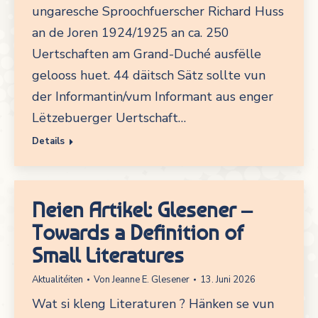
ungaresche Sproochfuerscher Richard Huss
an de Joren 1924/1925 an ca. 250
Uertschaften am Grand-Duché ausfëlle
gelooss huet. 44 däitsch Sätz sollte vun
der Informantin/vum Informant aus enger
Lëtzebuerger Uertschaft…
Details
Neien Artikel: Glesener –
Towards a Definition of
Small Literatures
Aktualitéiten
Von
Jeanne E. Glesener
13. Juni 2026
Wat si kleng Literaturen ? Hänken se vun