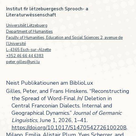
Institut fir lëtzebuergesch Sprooch- a
Literaturwëssenschaft
Universitéit Lëtzebuerg
Department of Humanities
Faculty of Humanities, Education and Social Sciences 2, avenue de
l’Université
L-4365 Esch-sur-Alzette
+352 46 66 44 6383
peter.gilles@uni.lu
Neist Publikatiounen am BiblioLux
Gilles, Peter, and Frans Hinskens. “Reconstructing
the Spread of Word-Final /n/ Deletion in
Central Franconian Dialects. Internal and
Geographical Dynamics.”
Journal of Germanic
Linguistics
, June 1, 2026, 1–41.
https://doi.org/10.1017/S1470542726100208
.
Milano, Emilia, Alistair Plum, Yves Scherrer, and