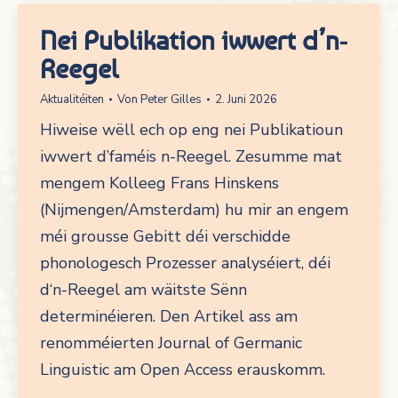
Nei Publikation iwwert d’n-
Reegel
Aktualitéiten
Von
Peter Gilles
2. Juni 2026
Hiweise wëll ech op eng nei Publikatioun
iwwert d’faméis n-Reegel. Zesumme mat
mengem Kolleeg Frans Hinskens
(Nijmengen/Amsterdam) hu mir an engem
méi grousse Gebitt déi verschidde
phonologesch Prozesser analyséiert, déi
d‘n-Reegel am wäitste Sënn
determinéieren. Den Artikel ass am
renomméierten Journal of Germanic
Linguistic am Open Access erauskomm.