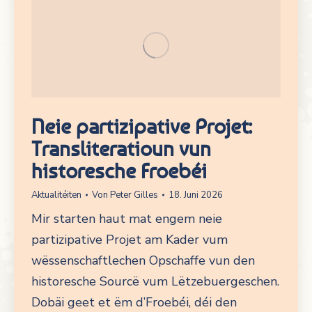
Neie partizipative Projet:
Transliteratioun vun
historesche Froebéi
Aktualitéiten
Von
Peter Gilles
18. Juni 2026
Mir starten haut mat engem neie
partizipative Projet am Kader vum
wëssenschaftlechen Opschaffe vun den
historesche Sourcë vum Lëtzebuergeschen.
Dobäi geet et ëm d’Froebéi, déi den