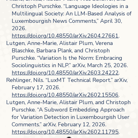
Christoph Purschke. “Language Ideologies in a
Multilingual Society: An LLM-Based Analysis of
Luxembourgish News Comments,” April 30,
2026.
https://doi.org/10.48550/arXiv.2604.27661
.
Lutgen, Anne-Marie, Alistair Plum, Verena
Blaschke, Barbara Plank, and Christoph
Purschke. “Variation Is the Norm: Embracing
Sociolinguistics in NLP.” arXiv, March 25, 2026.
https://doi.org/10.48550/arXiv.2603.24222
.
Rehlinger, Nils. “LuxMT Technical Report.” arXiv,
February 17, 2026.
https://doi.org/10.48550/arXiv.2602.15506
.
Lutgen, Anne-Marie, Alistair Plum, and Christoph
Purschke. “A Subword Embedding Approach
for Variation Detection in Luxembourgish User
Comments.” arXiv, February 12, 2026.
https://doi.org/10.48550/arXiv.2602.11795
.