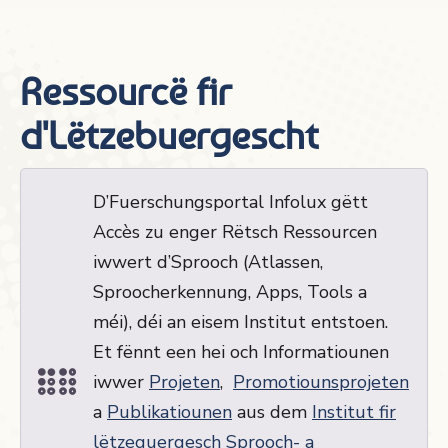
Ressourcë fir
d'Lëtzebuergescht
D’Fuerschungsportal Infolux gëtt
Accès zu enger Rëtsch Ressourcen
iwwert d’Sprooch (Atlassen,
Sproocherkennung, Apps, Tools a
méi), déi an eisem Institut entstoen.
Et fënnt een hei och Informatiounen
iwwer
Projeten
,
Promotiounsprojeten
a
Publikatiounen
aus dem
Institut fir
lëtzeguergesch Sprooch- a