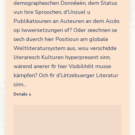
demographeschen Donnéeën, dem Status
vun hire Sproochen, d‘Unzuel u
Publikatiounen an Auteuren an dem Accès
op Iwwersetzungen of? Oder zeechnen se
sech duerch hier Positioun am globale
Weltliteratursystem aus, wou verschidde
literaresch Kulturen hyperpresent sinn,
wärend anerer fir hier Visibilitéit musse
kämpfen? Och fir d’Lëtzebuerger Literatur
sinn…
Details