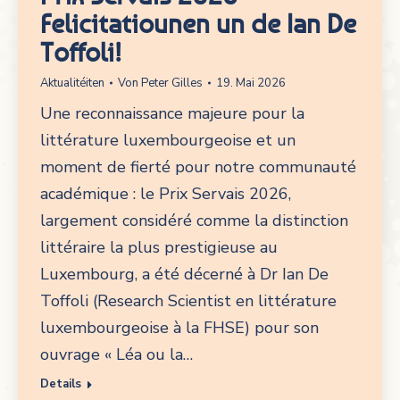
Felicitatiounen un de Ian De
Toffoli!
Aktualitéiten
Von
Peter Gilles
19. Mai 2026
Une reconnaissance majeure pour la
littérature luxembourgeoise et un
moment de fierté pour notre communauté
académique : le Prix Servais 2026,
largement considéré comme la distinction
littéraire la plus prestigieuse au
Luxembourg, a été décerné à Dr Ian De
Toffoli (Research Scientist en littérature
luxembourgeoise à la FHSE) pour son
ouvrage « Léa ou la…
Details