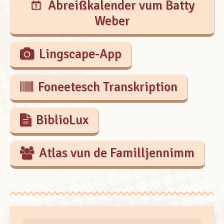
Abreißkalender vum Batty
Weber
Lingscape-App
Foneetesch Transkription
BiblioLux
Atlas vun de Familljennimm