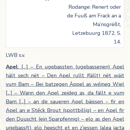
Rodange: Renert oder
de Fuuß am Frack an a
Ma’nsgrëßt,
Letzebuurg 1872, S.
14.
LWB s.v.
Apel
: […] – En ugebassten (ugebassenen) Apel
hält sech nët – Den Apel rullt (fällt) nët wäit
vum Bam – Bei batzegen Äppel as wéineg Wiel
[…] – Wann den Apel zeideg as, da fällt e vum
Bam […] – an de saueren Apel bäissen – fir en
Apel an e Stéck Brout (spottbillig) – en Apel fir
den Duuscht (ein Sparpfennig) – elo as den Apel
ugebass(t), elo heescht et en z’iessen (alea jacta