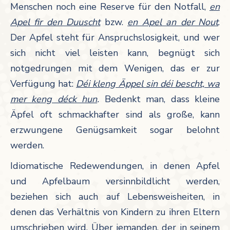
Menschen noch eine Reserve für den Notfall,
en
Apel fir den Duuscht
bzw.
en Apel an der Nout
.
Der Apfel steht für Anspruchslosigkeit, und wer
sich nicht viel leisten kann, begnügt sich
notgedrungen mit dem Wenigen, das er zur
Verfügung hat:
Déi kleng Äppel sin déi bescht, wa
mer keng déck hun
.
Bedenkt man, dass kleine
Äpfel oft schmackhafter sind als große, kann
erzwungene Genügsamkeit sogar belohnt
werden.
Idiomatische Redewendungen, in denen Apfel
und Apfelbaum versinnbildlicht werden,
beziehen sich auch auf Lebensweisheiten, in
denen das Verhältnis von Kindern zu ihren Eltern
umschrieben wird. Über jemanden, der in seinem