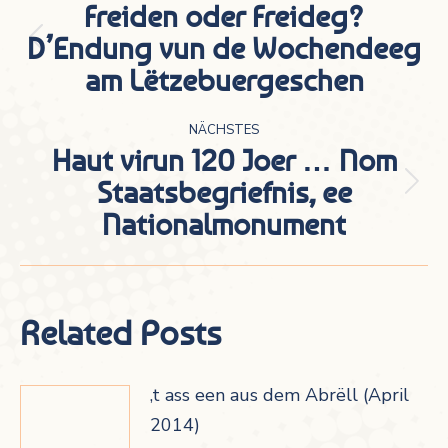
Freiden oder Freideg?
D’Endung vun de Wochendeeg
Vorheriger
am Lëtzebuergeschen
Beitrag:
NÄCHSTES
Haut virun 120 Joer … Nom
Staatsbegriefnis, ee
Nächster
Nationalmonument
Beitrag:
Related Posts
‚t ass een aus dem Abrëll (April
2014)