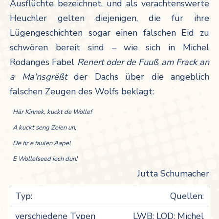
Ausflüchte bezeichnet, und als verachtenswerte
Heuchler gelten diejenigen, die für ihre
Lügengeschichten sogar einen falschen Eid zu
schwören bereit sind – wie sich in Michel
Rodanges Fabel
Renert oder de Fuuß am Frack an
a Ma’nsgrëßt
der Dachs über die angeblich
falschen Zeugen des Wolfs beklagt:
Här Kinnek, kuckt de Wollef
A kuckt seng Zeien un,
Dë fir e faulen Aapel
E Wollefseed iech dun!
Jutta Schumacher
Quellen:
LWB; LOD; Michel