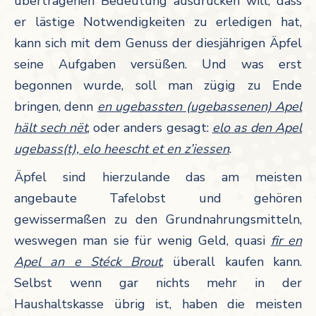
übertragenen Bedeutung ausdrücken will, dass
er lästige Notwendigkeiten zu erledigen hat,
kann sich mit dem Genuss der diesjährigen Äpfel
seine Aufgaben versüßen. Und was erst
begonnen wurde, soll man zügig zu Ende
bringen, denn
en ugebassten (ugebassenen) Apel
hält sech nët
, oder anders gesagt:
elo as den Apel
ugebass(t), elo heescht et en z’iessen
.
Äpfel sind hierzulande das am meisten
angebaute Tafelobst und gehören
gewissermaßen zu den Grundnahrungsmitteln,
weswegen man sie für wenig Geld, quasi
fir en
Apel an e Stéck Brout
, überall kaufen kann.
Selbst wenn gar nichts mehr in der
Haushaltskasse übrig ist, haben die meisten