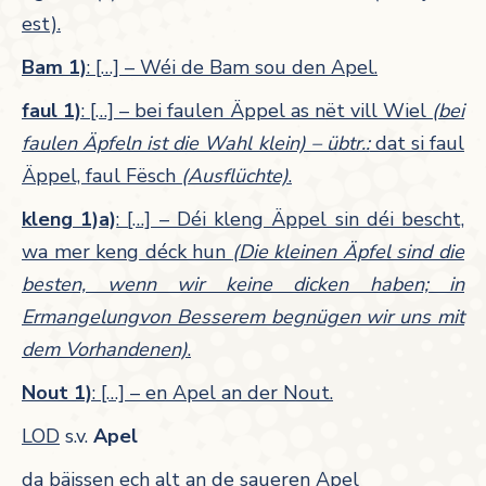
est).
Bam 1)
: […] – Wéi de Bam sou den Apel.
faul 1)
: […] – bei faulen Äppel as nët vill Wiel
(bei
faulen Äpfeln ist die Wahl klein) – übtr.:
dat si faul
Äppel, faul Fësch
(Ausflüchte)
.
kleng 1)a)
: […] – Déi kleng Äppel sin déi bescht,
wa mer keng déck hun
(Die kleinen Äpfel sind die
besten, wenn wir keine dicken haben; in
Ermangelungvon Besserem begnügen wir uns mit
dem Vorhandenen)
.
Nout 1)
: […] – en Apel an der Nout.
LOD
s.v.
Apel
da bäissen ech alt an de saueren Apel