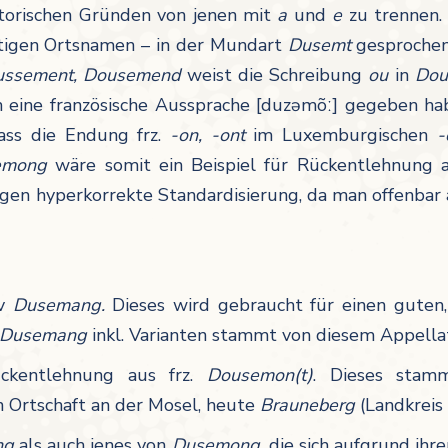
storischen Gründen von jenen mit
a
und
e
zu trennen
ltigen Ortsnamen – in der Mundart
Dusemt
gesprochen
ussement, Dousemend
weist die Schreibung
ou
in
Dou
 eine französische Aussprache [duzəmõː] gegeben ha
ass die Endung frz.
-on, -ont
im Luxemburgischen
semong
wäre somit ein Beispiel für Rückentlehnung a
egen hyperkorrekte Standardisierung, da man offenbar
iv
Dusemang.
Dieses wird gebraucht für einen guten,
Dusemang
inkl. Varianten
stammt von diesem Appellati
ückentlehnung aus frz.
Dousemon(t)
. Dieses sta
 Ortschaft an der Mosel, heute
Brauneberg
(Landkreis 
ng
als auch jenes von
Dusemong,
die sich aufgrund ihr