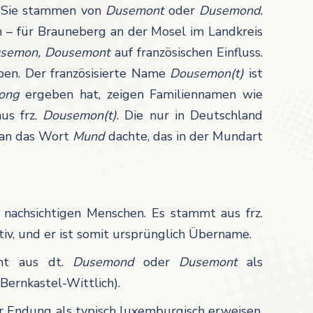
. Sie stammen von
Dusemont
oder
Dusemond.
 – für Brauneberg an der Mosel im Landkreis
semon, Dousemont
auf französischen Einfluss.
ben. Der französisierte Name
Dousemon(t)
ist
-ong
ergeben hat, zeigen Familiennamen wie
us frz.
Dousemon(t)
. Die nur in Deutschland
 an das Wort
Mund
dachte, das in der Mundart
 nachsichtigen Menschen. Es stammt aus frz.
v, und er ist somit ursprünglich Übername.
mmt aus dt.
Dusemond
oder
Dusemont
als
Bernkastel-Wittlich).
er Endung als typisch luxemburgisch erweisen,