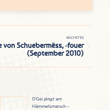
NÄCHSTES
 von Schuebermëss, -fouer
(September 2010)
D’Gei jéngt am
Hämmelsmarsch –