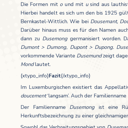
Die Formen mit
o
und mit
u
sind aus lauthi
Hierbei handelt es sich um den bis 1925 gü
Bernkastel-Wittlich. Wie bei
Dousemant, Do
Darüber hinaus muss es für den Namen auch
dann zu
Dusemong
germanisiert worden. D
Dumont > Dumong, Dupont > Dupong. Du
vorkommende Variante
Dusemund
zeigt dag
Mond
lautet.
{xtypo_info}
Fazit
{/xtypo_info}
Im Luxemburgischen existiert das Appellat
doucement
‘langsam’. Auch der Familienname
Der Familienname
Dusemong
ist eine R
Herkunftsbezeichnung zu einer gleichnamigen
Sowohl das Verbreitungsgebiet von
Dusema