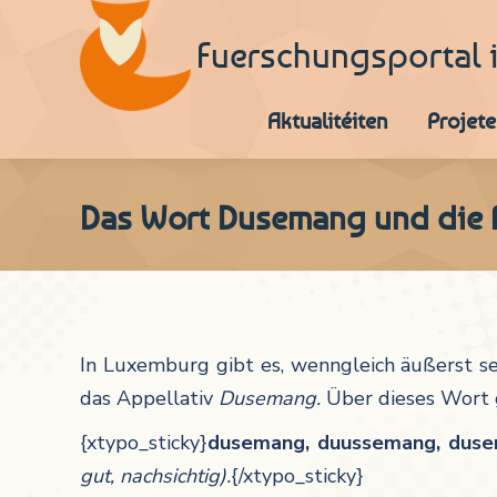
Fuerschungsportal 
Aktualitéiten
Projete
Das Wort Dusemang und die 
In Luxemburg gibt es, wenngleich äußerst s
das Appellativ
Dusemang.
Über dieses Wort 
{xtypo_sticky}
dusemang, duussemang, dus
gut, nachsichtig).
{/xtypo_sticky}