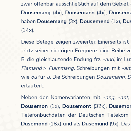
zwar offenbar ausschließlich auf dem Gebiet
Dousemang
(4x),
Dousemann
(4x),
Dousem
haben
Dousemang
(3x),
Dousemend
(1x),
Du
(14x).
Diese Belege zeigen zweierlei: Einerseits ist
trotz seiner niedrigen Frequenz, eine Reihe v
B. die gleichlautende Endung frz.
-and,
im Lu
Flamand
>
Flammang.
Schreibungen mit
-an
wie
ou
für
u.
Die Schreibungen
Dousemann, 
erläutert.
Neben den Namenvarianten mit
-ang, -ant,
Dousemon
(1x),
Dousemont
(32x),
Dusemo
Telefonbuchdaten der Deutschen Telekom 
Dusemond
(18x) und als
Dusemund
(9x). Das