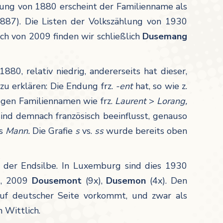
lung von 1880 erscheint der Familienname als
887). Die Listen der Volkszählung von 1930
h von 2009 finden wir schließlich
Dusemang
880, relativ niedrig, andererseits hat dieser,
 zu erklären: Die Endung frz.
-ent
hat, so wie z.
egen Familiennamen wie frz.
Laurent
>
Lorang,
ind demnach französisch beeinflusst, genauso
vs
Mann.
Die Grafie
s
vs.
ss
wurde bereits oben
n der Endsilbe. In Luxemburg sind dies 1930
), 2009
Dousemont
(9x),
Dusemon
(4x). Den
f deutscher Seite vorkommt, und zwar als
 Wittlich.