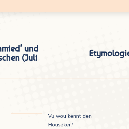
hmied’ und
Etymologie
chen (Juli
Nächster
Beitrag:
Vu wou kënnt den
Houseker?