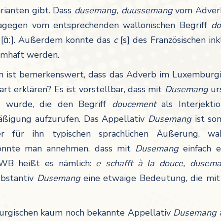
arianten gibt. Dass
dusemang, duussemang
vom Adverb
gegen vom entsprechenden wallonischen Begriff
do
-
[ɑ͂ː]. Außerdem konnte das
c
[s]
des Französischen in
mmhaft werden.
en ist bemerkenswert, dass das Adverb im Luxemburg
rt erklären? Es ist vorstellbar, dass mit
Dusemang
urs
et wurde, die den Begriff
doucement
als Interjekt
Mäßigung aufzurufen. Das Appellativ
Dusemang
ist so
r für ihn typischen sprachlichen Äußerung, wahr
 könnte man annehmen, dass mit
Dusemang
einfach 
LWB
heißt es nämlich:
e schafft à la douce, dusem
ubstantiv
Dusemang
eine etwaige Bedeutung, die mit
mburgischen kaum noch bekannte Appellativ
Dusemang