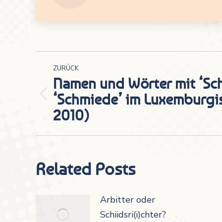
Kommentarnavigation
ZURÜCK
Namen und Wörter mit ‘Sc
‘Schmiede’ im Luxemburgis
Vorheriger
2010)
Beitrag:
Related Posts
Arbitter oder
Schiidsri(i)chter?