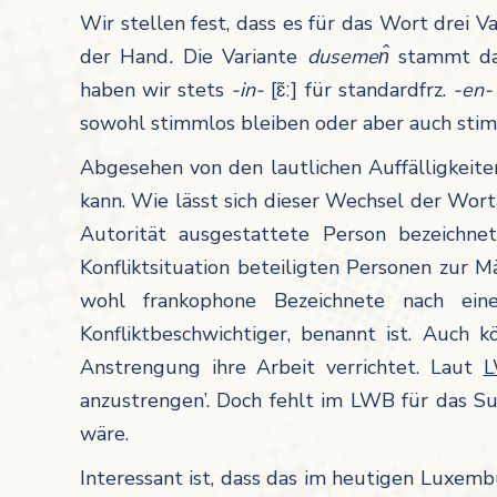
Wir stellen fest, dass es für das Wort drei V
der Hand
.
Die Variante
dusemen̂
stammt da
haben wir stets
-in-
[ɛ͂ː]
für standardfrz.
-en
sowohl stimmlos bleiben oder aber auch sti
Abgesehen von den lautlichen Auffälligkeit
kann. Wie lässt sich dieser Wechsel der Worta
Autorität ausgestattete Person bezeichn
Konfliktsituation beteiligten Personen zur 
wohl frankophone Bezeichnete nach eine
Konfliktbeschwichtiger, benannt ist. Auch
Anstrengung ihre Arbeit verrichtet. Laut
anzustrengen’. Doch fehlt im LWB für das S
wäre.
Interessant ist, dass das im heutigen Luxe