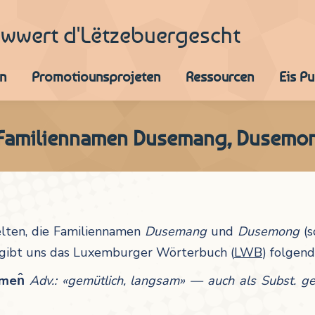
iwwert d'Lëtzebuergescht
n
Promotiounsprojeten
Ressourcen
Eis P
Familiennamen Dusemang, Dusemo
elten, die Familiennamen
Dusemang
und
Dusemong
(
gibt uns das Luxemburger Wörterbuch (
LWB
) folgen
emen
Adv.:
«
gemütlich, langsam
» —
auch als Subst. g