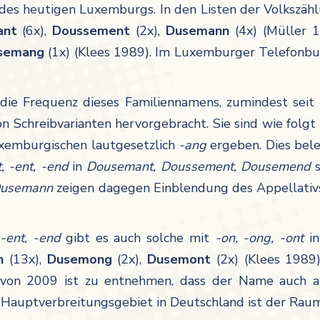
 des heutigen Luxemburgs. In den Listen der Volkszäh
ant
(6x),
Doussement
(2x),
Dusemann
(4x) (Müller 1
semang
(1x) (Klees 1989). Im Luxemburger Telefonbuc
 die Frequenz dieses Familiennamens, zumindest seit 1
on Schreibvarianten hervorgebracht. Sie sind wie folgt
xemburgischen lautgesetzlich
-ang
ergeben. Dies bel
t, -ent, -end
in
Dousemant, Doussement, Dousemend
s
Dusemann
zeigen dagegen Einblendung des Appellati
 -ent, -end
gibt es auch solche mit
-on, -ong, -ont
i
n
(13x),
Dusemong
(2x),
Dusemont
(2x) (Klees 1989
von 2009 ist zu entnehmen, dass der Name auch au
 Hauptverbreitungsgebiet in Deutschland ist der Raum