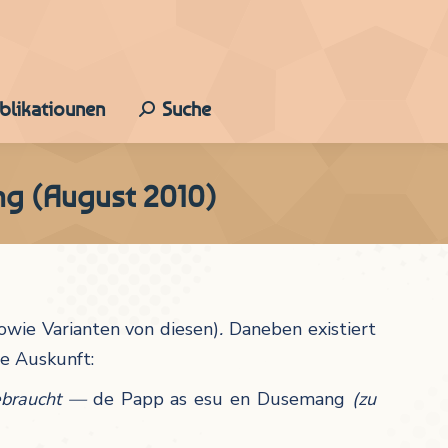
ublikatiounen
Suche
Search:
ng (August 2010)
sowie
Varianten von diesen)
.
Daneben existiert
de Auskunft:
ebraucht
—
de Papp as esu en Dusemang
(zu