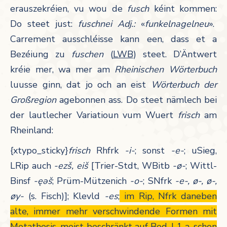
erauszekréien, vu wou de
fusch
kéint kommen:
Do steet just:
fuschnei
Adj.:
«
funkelnagelneu
».
Carrement ausschléisse kann een, dass et a
Bezéiung zu
fuschen
(
LWB
) steet. D’Äntwert
kréie mer, wa mer am
Rheinischen Wörterbuch
luusse ginn, dat jo och an eist
Wörterbuch der
Großregion
agebonnen ass. Do steet nämlech bei
der lautlecher Variatioun vum Wuert
frisch
am
Rheinland:
{xtypo_sticky}
frisch
Rhfrk
-i-
; sonst
-e-
; uSieg,
LRip auch
-ezš, eiš
[Trier-Stdt, WBitb
-ø-
; Wittl-
Binsf
-ęəš
; Prüm-Mützenich
-o-
; SNfrk
-e-, ø-, ø-,
øy-
(s. Fisch)]; Klevld
-es
;
i
m Rip, Nfrk daneben
alte, immer mehr verschwindende Formen mit
Metathesis, meist beschränkt auf Bed. I 1 a, schon