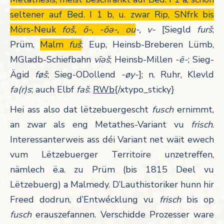
seltener auf Bed. I 1 b, u. zwar Rip, SNfrk bis
Mörs-Neuk
foš, ō-, -ōə-, ou
-, v-
[Siegld
furš
;
Prüm,
Malm
fuš
; Eup, Heinsb-Breberen Lümb,
MGladb-Schiefbahn
vīəš
; Heinsb-Millen
-ē-
; Sieg-
Ägid
føš
; Sieg-ODollend
-øy-
]; n. Ruhr, Klevld
fa(r)s
; auch Elbf
faš
:
RWb
{/xtypo_sticky}
Hei ass also dat lëtzebuergescht
fusch
ernimmt,
an zwar als eng Metathes-Variant vu
frisch
.
Interessanterweis ass déi Variant net wäit ewech
vum Lëtzebuerger Territoire unzetreffen,
nämlech ë.a. zu Prüm (bis 1815 Deel vu
Lëtzebuerg) a Malmedy. D’Lauthistoriker hunn hir
Freed dodrun, d’Entwécklung vu
frisch
bis op
fusch
erauszefannen. Verschidde Prozesser ware