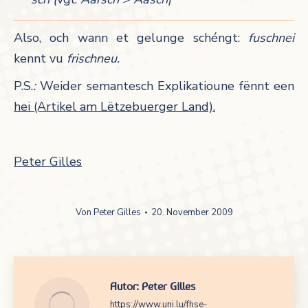
Also, och wann et gelunge schéngt:
fuschnei
kennt vu
frischneu.
P.S.
:
Weider semantesch Explikatioune fënnt een
hei (Artikel am Lëtzebuerger Land).
Peter Gilles
Von
Peter Gilles
20. November 2009
Autor:
Peter Gilles
https://www.uni.lu/fhse-