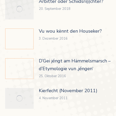
Arbitter oder Schiidsri(i)chter?
20. September 2018
Vu wou kënnt den Houseker?
3. Dezember 2016
D’Gei jéngt am Hämmelsmarsch –
d’Etymologie vun ‚jéngen‘
25. Oktober 2016
Kierfecht (November 2011)
4. November 2011