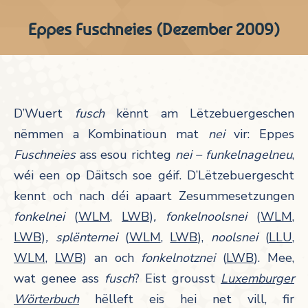
Eppes Fuschneies (Dezember 2009)
D’Wuert
fusch
kënnt am Lëtzebuergeschen
nëmmen a Kombinatioun mat
nei
vir: Eppes
Fuschneies
ass esou richteg
nei – funkelnagelneu
,
wéi een op Däitsch soe géif. D’Lëtzebuergescht
kennt och nach déi apaart Zesummesetzungen
fonkelnei
(
WLM
,
LWB
)
, fonkelnoolsnei
(
WLM
,
LWB
)
, splënternei
(
WLM
,
LWB
),
noolsnei
(
LLU
,
WLM
,
LWB
) an och
fonkelnotznei
(
LWB
). Mee,
wat genee ass
fusch
?
Eist grousst
Luxemburger
Wörterbuch
hëlleft eis hei net vill, fir