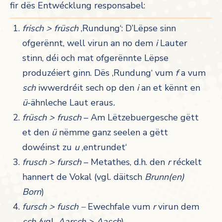
fir dës Entwécklung responsabel:
frisch > früsch
‚Rundung‘: D’Lëpse sinn
ofgerënnt, well virun an no dem
i
Lauter
stinn, déi och mat ofgerënnte Lëpse
produzéiert ginn. Dës ‚Rundung‘ vum
f
a vum
sch
iwwerdréit sech op den
i
an et kënnt en
ü
-ähnleche Laut eraus
.
früsch > frusch
– Am Lëtzebuergesche gëtt
et den
ü
nëmme ganz seelen a gëtt
dowéinst zu
u
‚entrundet‘
frusch > fursch
– Metathes, d.h. den
r
réckelt
hannert de Vokal (vgl. däitsch
Brunn(en)
Born
)
fursch > fusch –
Ewechfale vum
r
virun dem
sch (
vgl.
Aarsch > Aasch
)