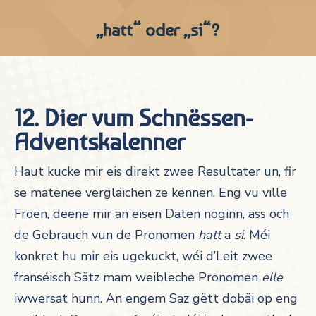
„hatt“ oder „si“?
12. Dier vum Schnëssen-
Adventskalenner
Haut kucke mir eis direkt zwee Resultater un, fir
se matenee vergläichen ze kënnen. Eng vu ville
Froen, deene mir an eisen Daten noginn, ass och
de Gebrauch vun de Pronomen
hatt
a
si
. Méi
konkret hu mir eis ugekuckt, wéi d’Leit zwee
franséisch Sätz mam weibleche Pronomen
elle
iwwersat hunn. An engem Saz gëtt dobäi op eng