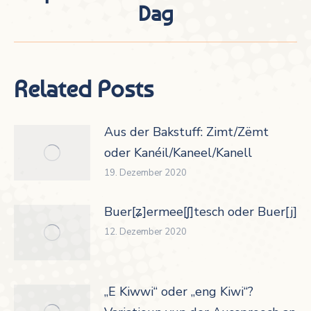
Beitrag:
Dag
Related Posts
Aus der Bakstuff: Zimt/Zëmt
oder Kanéil/Kaneel/Kanell
19. Dezember 2020
Buer[ʑ]ermee[ʃ]tesch oder Buer[j]er
12. Dezember 2020
„E Kiwwi“ oder „eng Kiwi“?