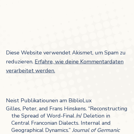
Diese Website verwendet Akismet, um Spam zu
reduzieren.
Erfahre, wie deine Kommentardaten
verarbeitet werden.
Neist Publikatiounen am BiblioLux
Gilles, Peter, and Frans Hinskens. “Reconstructing
the Spread of Word-Final /n/ Deletion in
Central Franconian Dialects. Internal and
Geographical Dynamics.”
Journal of Germanic