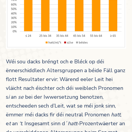
Wéi sou dacks bréngt och e Bléck op déi
ënnerschiddlech Altersgruppen a béide Fäll ganz
flott Resultater ervir: Wärend eeler Leit hei
vläicht nach éischter och déi weiblech Pronomen
s
i
an
se
bei der Iwwersetzung benotzen,
entscheeden sech d’Leit, wat se méi jonk sinn,
ëmmer méi dacks fir déi neutral Pronomen
hatt
,
e
t
an
‘t
. Insgesamt sinn d´
h
att
-Prozentwäerter an