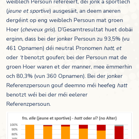
weiblech Persoun referéiert, déi jonk a sportlech
(
jeune et sportive
) ausgesäit, an deem aneren
dergéint op eng weiblech Persoun mat groen
Hoer (
cheveux gris
). D’Gesamtresultat huet dobäi
erginn, dass bei der jonker Persoun zu 93,5% (vu
461 Opnamen) déi neutral Pronomen
hatt
,
et
oder
‘t
benotzt goufen; bei der Persoun mat de
groen Hoer waren et der manner, mee ëmmerhin
och 80,3% (vun 360 Opnamen). Bei der jonker
Referenzpersoun gouf deemno méi heefeg
hatt
benotzt wéi bei der méi eelerer
Referenzpersoun.