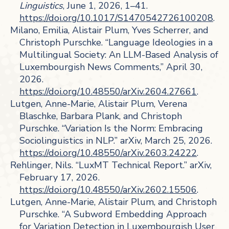
Linguistics
, June 1, 2026, 1–41.
https://doi.org/10.1017/S1470542726100208
.
Milano, Emilia, Alistair Plum, Yves Scherrer, and
Christoph Purschke. “Language Ideologies in a
Multilingual Society: An LLM-Based Analysis of
Luxembourgish News Comments,” April 30,
2026.
https://doi.org/10.48550/arXiv.2604.27661
.
Lutgen, Anne-Marie, Alistair Plum, Verena
Blaschke, Barbara Plank, and Christoph
Purschke. “Variation Is the Norm: Embracing
Sociolinguistics in NLP.” arXiv, March 25, 2026.
https://doi.org/10.48550/arXiv.2603.24222
.
Rehlinger, Nils. “LuxMT Technical Report.” arXiv,
February 17, 2026.
https://doi.org/10.48550/arXiv.2602.15506
.
Lutgen, Anne-Marie, Alistair Plum, and Christoph
Purschke. “A Subword Embedding Approach
for Variation Detection in Luxembourgish User