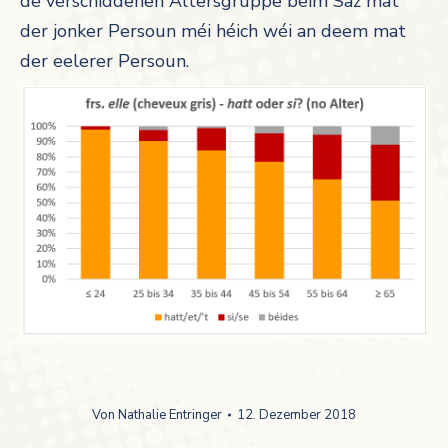
de verschiddenen Altersgruppe beim Saz mat
der jonker Persoun méi héich wéi an deem mat
der eelerer Persoun.
Von
Nathalie Entringer
12. Dezember 2018