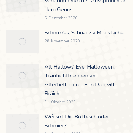
Variatioun vun der Aussprooch an
dem Genus.
5. Dezember 2020
Schnurres, Schnauz a Moustache
28. November 2020
All Hallows‘ Eve, Halloween,
Trauliichtbrennen an
Allerhellegen – Een Dag, vill
Bräich.
31. Oktober 2020
Wéi sot Dir: Bottesch oder
Schmier?