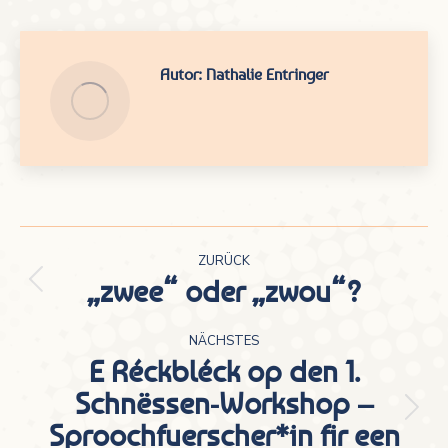
Autor:
Nathalie Entringer
Kommentarnavigation
ZURÜCK
„zwee“ oder „zwou“?
Vorheriger
Beitrag:
NÄCHSTES
E Réckbléck op den 1.
Schnëssen-Workshop –
Nächster
Sproochfuerscher*in fir een