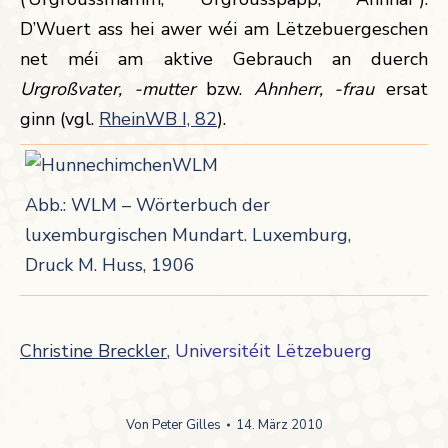
D’Wuert ass hei awer wéi am Lëtzebuergeschen
net méi am aktive Gebrauch an duerch
Urgroßvater, -mutter
bzw.
Ahnherr, -frau
ersat
ginn (vgl.
RheinWB I, 82
).
Abb.: WLM – Wörterbuch der
luxemburgischen Mundart. Luxemburg,
Druck M. Huss, 1906
Christine Breckler
, Universitéit Lëtzebuerg
Von
Peter Gilles
14. März 2010