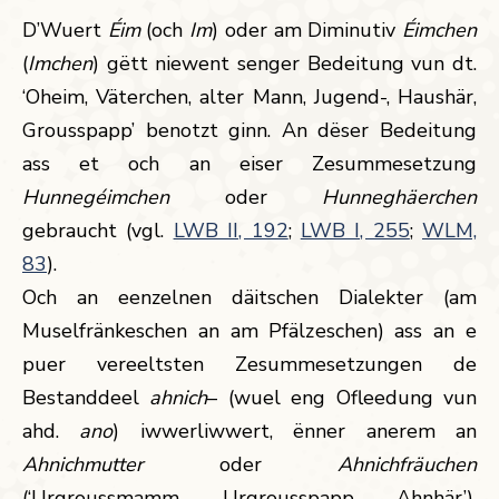
D’Wuert
Éim
(och
Im
) oder am Diminutiv
Éimchen
(
Imchen
) gëtt niewent senger Bedeitung vun dt.
‘Oheim, Väterchen, alter Mann, Jugend-, Haushär,
Grousspapp’ benotzt ginn. An dëser Bedeitung
ass et och an eiser Zesummesetzung
Hunnegéimchen
oder
Hunneghäerchen
gebraucht (vgl.
LWB II, 192
;
LWB I, 255
;
WLM,
83
).
Och an eenzelnen däitschen Dialekter (am
Muselfränkeschen an am Pfälzeschen) ass an e
puer vereeltsten Zesummesetzungen de
Bestanddeel
ahnich
– (wuel eng Ofleedung vun
ahd.
ano
) iwwerliwwert, ënner anerem an
Ahnichmutter
oder
Ahnichfräuchen
(‘Urgroussmamm, Urgrousspapp, Ahnhär’).