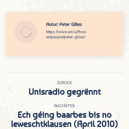
Autor:
Peter Gilles
https://www.uni.lu/fhse-
en/people/peter-gilles/
Kommentarnavigation
ZURÜCK
Unisradio gegrënnt
Vorheriger
Beitrag:
NÄCHSTES
Ech géing baarbes bis no
Nächster
Ieweschtklausen (April 2010)
Beitrag: