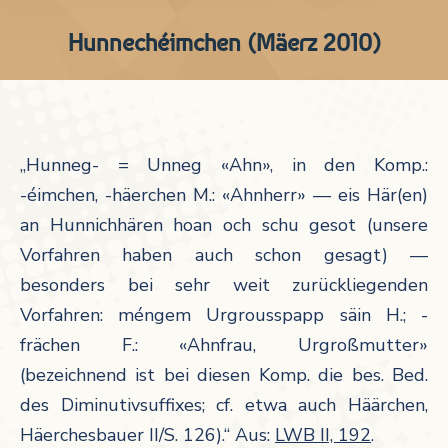
Hunnechéimchen (Mäerz 2010)
„Hunneg- = Unneg «Ahn», in den Komp.:
-éimchen, -häerchen M.: «Ahnherr» — eis Här(en)
an Hunnichhären hoan och schu gesot (unsere
Vorfahren haben auch schon gesagt) —
besonders bei sehr weit zurückliegenden
Vorfahren: méngem Urgrousspapp säin H.; -
frächen F.: «Ahnfrau, Urgroßmutter»
(bezeichnend ist bei diesen Komp. die bes. Bed.
des Diminutivsuffixes; cf. etwa auch Häärchen,
Häerchesbauer II/S. 126).“ Aus:
LWB II, 192
.