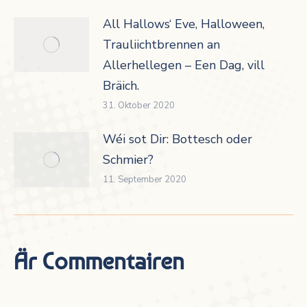
All Hallows‘ Eve, Halloween,
Trauliichtbrennen an
Allerhellegen – Een Dag, vill
Bräich.
31. Oktober 2020
Wéi sot Dir: Bottesch oder
Schmier?
11. September 2020
Är Commentairen