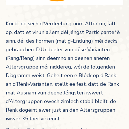
Kuckt ee sech d’Verdeelung nom Alter un, fält
op, datt et virun allem déi jéngst Participante*ë
sinn, déi dës Formen (mat g-Endung) méi dacks
gebrauchen. D’Undeeler vun dëse Varianten
(Rang/Réng) sinn deemno an deenen aneren
Altersgruppe méi niddereg, wéi de folgenden
Diagramm weist. Geheit een e Bléck op d’Rank-
an d’Rénk-Varianten, stellt ee fest, datt de Rank
mat Ausnam vun deene Jéngsten iwwert
d’Altergruppen ewech zimlech stabil bleift, de
Rénk dogéint awer just an den Altersgruppen
iwwer 35 Joer virkënnt.