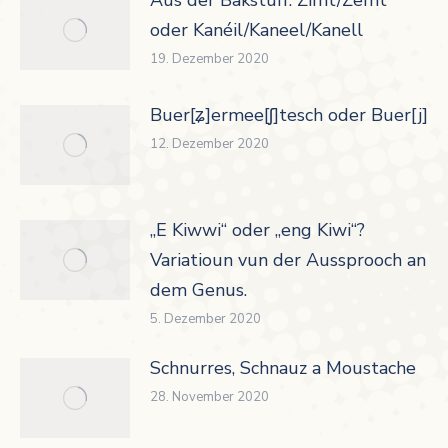
oder Kanéil/Kaneel/Kanell
19. Dezember 2020
Buer[ʑ]ermee[ʃ]tesch oder Buer[j]er
12. Dezember 2020
„E Kiwwi“ oder „eng Kiwi“?
Variatioun vun der Aussprooch an
dem Genus.
5. Dezember 2020
Schnurres, Schnauz a Moustache
28. November 2020