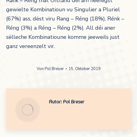
Rank – Réng mat Ofstand déi am heefegst
gewielte Kombinatioun vu Singulier a Pluriel
(67%) ass, dëst viru Rang – Réng (18%), Rénk –
Réng (3%) a Réng – Réng (2%). All déi aner
sëlleche Kombinatioune komme jeeweils just
ganz vereenzelt vir.
Von
Pol Breser
15. Oktober 2019
Autor:
Pol Breser