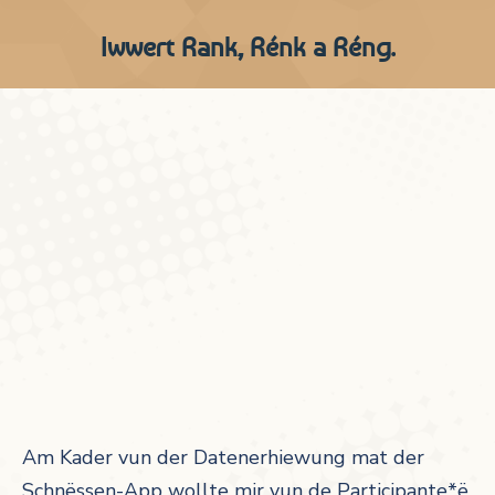
Iwwert Rank, Rénk a Réng.
Am Kader vun der Datenerhiewung mat der
Schnëssen-App wollte mir vun de Participante*ë