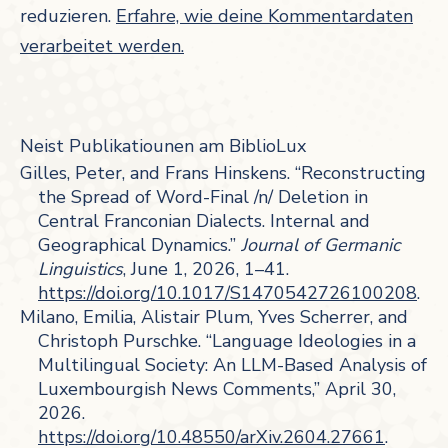
reduzieren.
Erfahre, wie deine Kommentardaten
verarbeitet werden.
Neist Publikatiounen am BiblioLux
Gilles, Peter, and Frans Hinskens. “Reconstructing
the Spread of Word-Final /n/ Deletion in
Central Franconian Dialects. Internal and
Geographical Dynamics.”
Journal of Germanic
Linguistics
, June 1, 2026, 1–41.
https://doi.org/10.1017/S1470542726100208
.
Milano, Emilia, Alistair Plum, Yves Scherrer, and
Christoph Purschke. “Language Ideologies in a
Multilingual Society: An LLM-Based Analysis of
Luxembourgish News Comments,” April 30,
2026.
https://doi.org/10.48550/arXiv.2604.27661
.