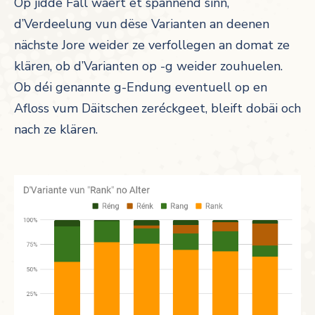
Op jidde Fall wäert et spannend sinn,
d’Verdeelung vun dëse Varianten an deenen
nächste Jore weider ze verfollegen an domat ze
klären, ob d’Varianten op -g weider zouhuelen.
Ob déi genannte g-Endung eventuell op en
Afloss vum Däitschen zeréckgeet, bleift dobäi och
nach ze klären.