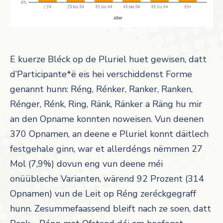
E kuerze Bléck op de Pluriel huet gewisen, datt
d’Participante*ë eis hei verschiddenst Forme
genannt hunn: Réng, Rénker, Ranker, Ranken,
Rénger, Rénk, Ring, Ränk, Ränker a Räng hu mir
an den Opname konnten noweisen. Vun deenen
370 Opnamen, an deene e Pluriel konnt däitlech
festgehale ginn, war et allerdéngs nëmmen 27
Mol (7,9%) dovun eng vun deene méi
onüübleche Varianten, wärend 92 Prozent (314
Opnamen) vun de Leit op Réng zeréckgegraff
hunn. Zesummefaassend bleift nach ze soen, datt