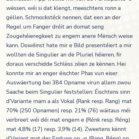
wëssen, wéi si dat klengt, meeschtens ronn a
gëllen, Schmockstéck nennen, dat een an der
Regel um Fanger dréit an domat seng
Zougehéieregkeet zu engem anere Mënsch weise
kann. Dowéinst hate mir e Bild presentéiert a mir
wollten de Singulier an de Pluriel héieren, fir
doraus verschidde Schlëss zéien ze kënnen. Hei
konnte mir an enger éischter Phas vun eiser
Auswäertung bei 384 Opname virun allem zwou
Saache beim Singulier feststellen: Éischtens sinn
d’Variante mam a als Vokal (Rank resp. Rang) mat
70% (250 Opnamen) resp. 21% (76) wäitaus méi
verbreet wéi déi mat engem e (Rénk resp. Réng)
mat 4,8% (17) resp. 3,9% (14). Zweetens kënnt
d’Variant mat der Endung op -g (Rang, Réng) op