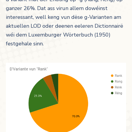
ganzer 26%. Dat ass virun allem dowéinst
interessant, well keng vun dëse g-Varianten am
aktuellen LOD oder deenen eeleren Dictionnairë
wéi dem Luxemburger Wörterbuch (1950)
festgehale sinn.