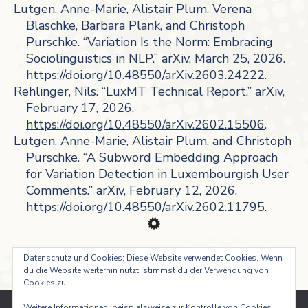
Lutgen, Anne-Marie, Alistair Plum, Verena
Blaschke, Barbara Plank, and Christoph
Purschke. “Variation Is the Norm: Embracing
Sociolinguistics in NLP.” arXiv, March 25, 2026.
https://doi.org/10.48550/arXiv.2603.24222
.
Rehlinger, Nils. “LuxMT Technical Report.” arXiv,
February 17, 2026.
https://doi.org/10.48550/arXiv.2602.15506
.
Lutgen, Anne-Marie, Alistair Plum, and Christoph
Purschke. “A Subword Embedding Approach
for Variation Detection in Luxembourgish User
Comments.” arXiv, February 12, 2026.
https://doi.org/10.48550/arXiv.2602.11795
.
Datenschutz und Cookies: Diese Website verwendet Cookies. Wenn
du die Website weiterhin nutzt, stimmst du der Verwendung von
Cookies zu.
Weitere Informationen, beispielsweise zur Kontrolle von Cookies,