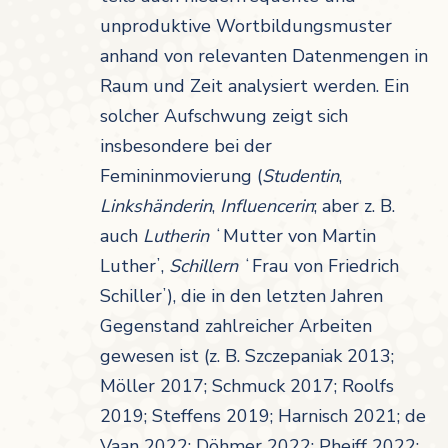
unproduktive Wortbildungsmuster
anhand von relevanten Datenmengen in
Raum und Zeit analysiert werden. Ein
solcher Aufschwung zeigt sich
insbesondere bei der
Femininmovierung (
Studentin
,
Linkshänderin
,
Influencerin
; aber z. B.
auch
Lutherin
ʻMutter von Martin
Lutherʼ,
Schillern
ʻFrau von Friedrich
Schillerʼ), die in den letzten Jahren
Gegenstand zahlreicher Arbeiten
gewesen ist (z. B. Szczepaniak 2013;
Möller 2017; Schmuck 2017; Roolfs
2019; Steffens 2019; Harnisch 2021; de
Vaan 2022; Döhmer 2022; Pheiff 2022;