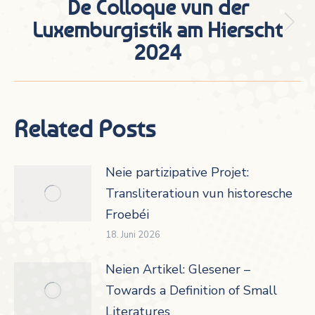
De Colloque vun der
Luxemburgistik am Hierscht
Nächster
2024
Beitrag:
Related Posts
Neie partizipative Projet:
Transliteratioun vun historesche
Froebéi
18. Juni 2026
Neien Artikel: Glesener –
Towards a Definition of Small
Literatures