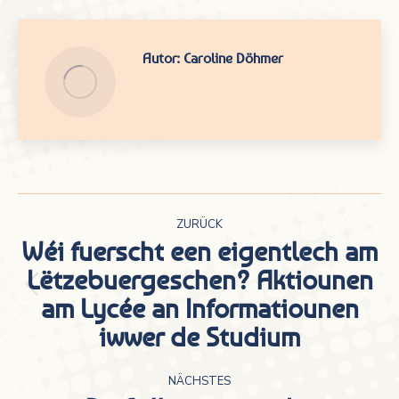
Autor:
Caroline Döhmer
Kommentarnavigation
ZURÜCK
Wéi fuerscht een eigentlech am
Lëtzebuergeschen? Aktiounen
Vorheriger
am Lycée an Informatiounen
Beitrag:
iwwer de Studium
NÄCHSTES