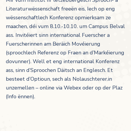
Mir vum Institut fir lëtzebuergesch Sprooch- a
Literaturwëssenschaft freeën eis, Iech op eng
wëssenschaftlech Konferenz opmierksam ze
maachen, déi vum 8.10.-10.10. um Campus Belval
ass. Invitéiert sinn international Fuerscher a
Fuerscherinnen am Beräich Movéierung
(sproochlech Referenz op Fraen an d’Markéierung
dovunner). Well et eng international Konferenz
ass, sinn d’Sproochen Däitsch an Englesch. Et
besteet d’Optioun, sech als Nolauschterer.in
unzemellen – online via Webex oder op der Plaz
(Info ënnen).