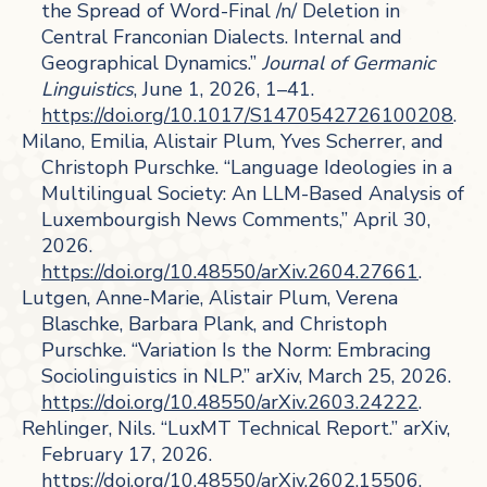
the Spread of Word-Final /n/ Deletion in
Central Franconian Dialects. Internal and
Geographical Dynamics.”
Journal of Germanic
Linguistics
, June 1, 2026, 1–41.
https://doi.org/10.1017/S1470542726100208
.
Milano, Emilia, Alistair Plum, Yves Scherrer, and
Christoph Purschke. “Language Ideologies in a
Multilingual Society: An LLM-Based Analysis of
Luxembourgish News Comments,” April 30,
2026.
https://doi.org/10.48550/arXiv.2604.27661
.
Lutgen, Anne-Marie, Alistair Plum, Verena
Blaschke, Barbara Plank, and Christoph
Purschke. “Variation Is the Norm: Embracing
Sociolinguistics in NLP.” arXiv, March 25, 2026.
https://doi.org/10.48550/arXiv.2603.24222
.
Rehlinger, Nils. “LuxMT Technical Report.” arXiv,
February 17, 2026.
https://doi.org/10.48550/arXiv.2602.15506
.