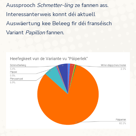
Aussprooch
Schmetter-ling
ze fannen ass.
Interessanterweis konnt déi aktuell
Auswäertung kee Beleeg fir déi franséisch
Variant
Papillon
fannen.