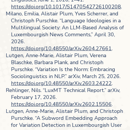
https://doi.org/10.1017/S1470542726100208
.
Milano, Emilia, Alistair Plum, Yves Scherrer, and
Christoph Purschke. “Language Ideologies in a
Multilingual Society: An LLM-Based Analysis of
Luxembourgish News Comments,” April 30,
2026.
https://doi.org/10.48550/arXiv.2604.27661
.
Lutgen, Anne-Marie, Alistair Plum, Verena
Blaschke, Barbara Plank, and Christoph
Purschke. “Variation Is the Norm: Embracing
Sociolinguistics in NLP.” arXiv, March 25, 2026.
https://doi.org/10.48550/arXiv.2603.24222
.
Rehlinger, Nils. “LuxMT Technical Report.” arXiv,
February 17, 2026.
https://doi.org/10.48550/arXiv.2602.15506
.
Lutgen, Anne-Marie, Alistair Plum, and Christoph
Purschke. “A Subword Embedding Approach
for Variation Detection in Luxembourgish User