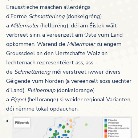
Erausstieche maachen allerdéngs
d’Forme
Schmetterleng
(donkelgréng)
a
Millermoler
(hellgréng), déi am Éislek wäit
verbreet sinn, a vereenzelt am Oste vum Land
opkommen. Wärend de
Millermoler
zu engem
Groussdeel an den Uertschafte Wolz an
Iechternach representéiert ass, ass
de
Schmetterleng
méi verstreet iwwer divers
Géigende vum Norden (a vereenzelt soss uechter
d’Land).
Pléiperplap
(donkelorange)
a
Pippel
(hellorange) si weider regional Varianten,
déi nëmme lokal opdauchen.