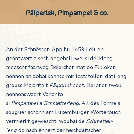
Päiperlek, Pimpampel & co.
An der Schnëssen-App hu 1459 Leit eis
geäntwert a sech opgeholl, wéi si déi kleng,
meescht faarweg Déiercher mat de Flilleken
nennen an dobäi konnte mir feststellen, datt eng
grouss Majoritéit
Päiperlek
seet. Déi aner zwou
nennenswäert Variante
si
Pimpampel
a
Schmetterleng
. All dës Forme si
souguer schonn am Luxemburger Wörterbuch
vermierkt gewiescht, woubäi de
Schmetter-
leng
do nach ënnert där héichdäitscher