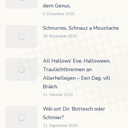
dem Genus.
5. Dezember 2020
Schnurres, Schnauz a Moustache
28. November 2020
All Hallows‘ Eve, Halloween,
Trauliichtbrennen an
Allerhellegen – Een Dag, vill
Bräich.
31. Oktober 2020
Wéi sot Dir: Bottesch oder
Schmier?
11. September 2020