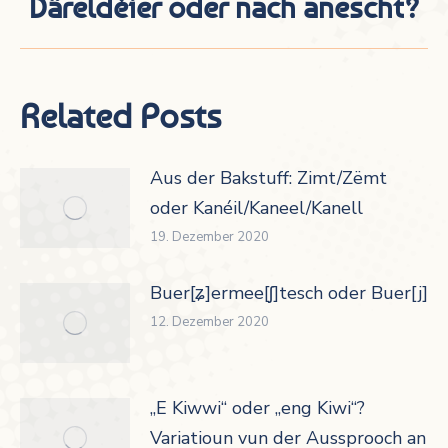
Däreldéier oder nach anescht?
Beitrag:
Related Posts
Aus der Bakstuff: Zimt/Zëmt
oder Kanéil/Kaneel/Kanell
19. Dezember 2020
Buer[ʑ]ermee[ʃ]tesch oder Buer[j]er
12. Dezember 2020
„E Kiwwi“ oder „eng Kiwi“?
Variatioun vun der Aussprooch an