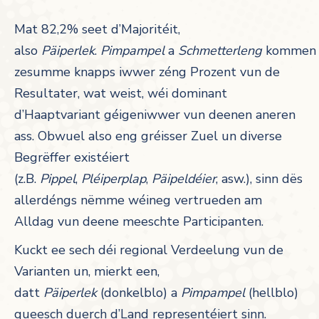
Mat 82,2% seet d’Majoritéit,
also
Päiperlek
.
Pimpampel
a
Schmetterleng
kommen
zesumme knapps iwwer zéng Prozent vun de
Resultater, wat weist, wéi dominant
d’Haaptvariant géigeniwwer vun deenen aneren
ass. Obwuel also eng gréisser Zuel un diverse
Begrëffer existéiert
(z.B.
Pippel
,
Pléiperplap
,
Päipeldéier
, asw.), sinn dës
allerdéngs nëmme wéineg vertrueden am
Alldag vun deene meeschte Participanten.
Kuckt ee sech déi regional Verdeelung vun de
Varianten un, mierkt een,
datt
Päiperlek
(donkelblo) a
Pimpampel
(hellblo)
queesch duerch d’Land representéiert sinn.