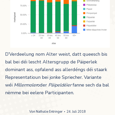
D’Verdeelung nom Alter weist, datt queesch bis
bal bei déi lescht Altersgrupp de Päiperlek
dominant ass, opfalend ass allerdéngs déi staark
Representatioun bei jonke Spriecher. Variante
wéi
Millermoler
oder
Päipeldéier
fanne sech da bal
nëmme bei eelere Participanten.
Von
Nathalie Entringer
24. Juli 2018