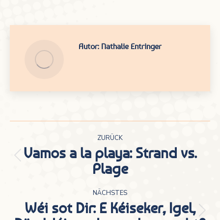
Autor:
Nathalie Entringer
Kommentarnavigation
ZURÜCK
Vamos a la playa: Strand vs.
Vorheriger
Plage
Beitrag:
NÄCHSTES
Wéi sot Dir: E Kéiseker, Igel,
Nächster