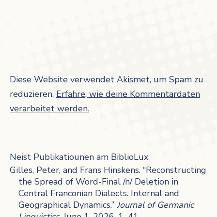
Diese Website verwendet Akismet, um Spam zu
reduzieren.
Erfahre, wie deine Kommentardaten
verarbeitet werden.
Neist Publikatiounen am BiblioLux
Gilles, Peter, and Frans Hinskens. “Reconstructing
the Spread of Word-Final /n/ Deletion in
Central Franconian Dialects. Internal and
Geographical Dynamics.”
Journal of Germanic
Linguistics
, June 1, 2026, 1–41.