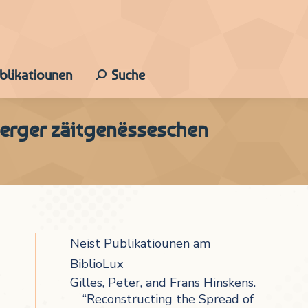
ublikatiounen
Suche
Search:
uerger zäitgenësseschen
Neist Publikatiounen am
BiblioLux
Gilles, Peter, and Frans Hinskens.
“Reconstructing the Spread of