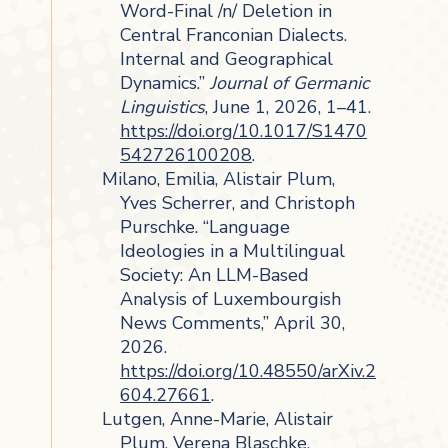
Word-Final /n/ Deletion in
Central Franconian Dialects.
Internal and Geographical
Dynamics.”
Journal of Germanic
Linguistics
, June 1, 2026, 1–41.
https://doi.org/10.1017/S1470
542726100208
.
Milano, Emilia, Alistair Plum,
Yves Scherrer, and Christoph
Purschke. “Language
Ideologies in a Multilingual
Society: An LLM-Based
Analysis of Luxembourgish
News Comments,” April 30,
2026.
https://doi.org/10.48550/arXiv.2
604.27661
.
Lutgen, Anne-Marie, Alistair
Plum, Verena Blaschke,