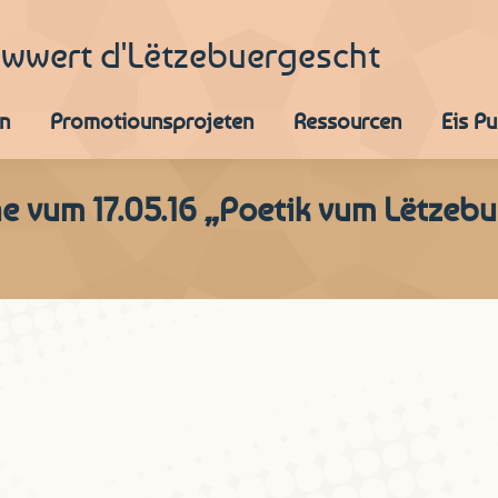
iwwert d'Lëtzebuergescht
n
Promotiounsprojeten
Ressourcen
Eis P
ne vum 17.05.16 „Poetik vum Lëtzeb