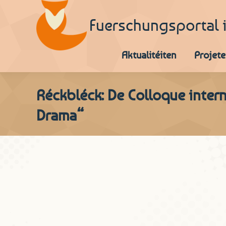
Fuerschungsportal 
Aktualitéiten
Projete
Réckbléck: De Colloque inter
Drama“