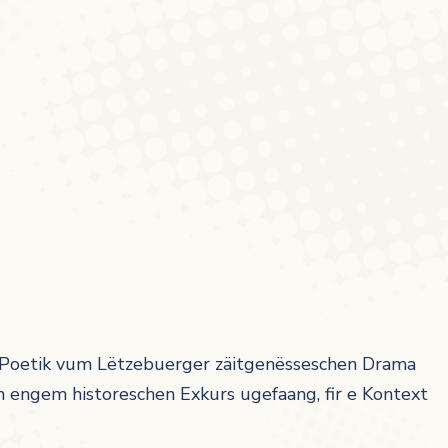
 d’Poetik vum Lëtzebuerger zäitgenësseschen Drama
n engem historeschen Exkurs ugefaang, fir e Kontext