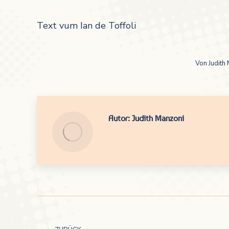
Text vum Ian de Toffoli
Von
Judith
Autor:
Judith Manzoni
Kommentarnavigation