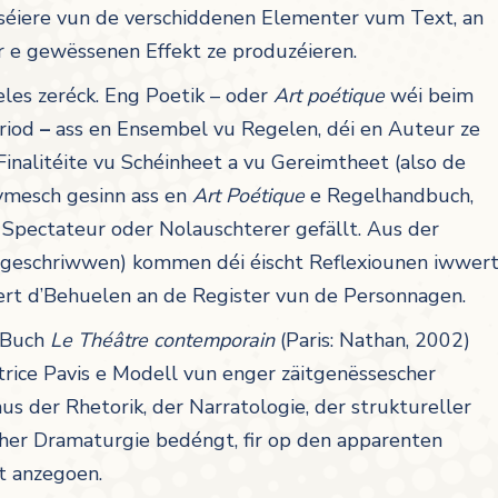
oriséiere vun de verschiddenen Elementer vum Text, an
 e gewëssenen Effekt ze produzéieren.
les zeréck. Eng Poetik – oder
Art poétique
wéi beim
riod
–
ass en Ensembel vu Regelen, déi en Auteur ze
 Finalitéite vu Schéinheet a vu Gereimtheet (also de
ymesch gesinn ass en
Art Poétique
e Regelhandbuch,
 Spectateur oder Nolauschterer gefällt. Aus der
 geschriwwen) kommen déi éischt Reflexiounen iwwer
rt d’Behuelen an de Register vun de Personnagen.
 Buch
Le Théâtre contemporain
(Paris: Nathan, 2002)
rice Pavis e Modell vun enger zäitgenëssescher
us der Rhetorik, der Narratologie, der struktureller
her Dramaturgie bedéngt, fir op den apparenten
t anzegoen.