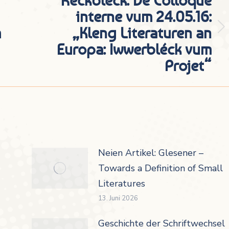
interne vum 24.05.16:
h
„Kleng Literaturen an
Nächster
Europa: Iwwerbléck vum
Beitrag:
Projet“
Neien Artikel: Glesener –
Towards a Definition of Small
Literatures
13. Juni 2026
Geschichte der Schriftwechsel