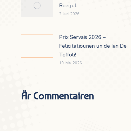
Reegel
2. Juni 2026
Prix Servais 2026 –
Felicitatiounen un de Ian De
Toffoli!
19. Mai 2026
Är Commentairen