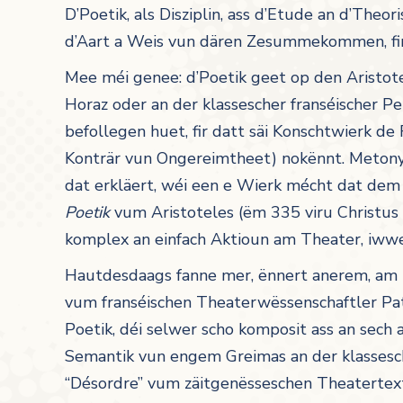
D’Poetik, als Disziplin, ass d’Etude an d’The
d’Aart a Weis vun dären Zesummekommen, fir
Mee méi genee: d’Poetik geet op den Aristote
Horaz oder an der klassescher franséischer Pe
befollegen huet, fir datt säi Konschtwierk de
Konträr vun Ongereimtheet) nokënnt. Meton
dat erkläert, wéi een e Wierk mécht dat dem
Poetik
vum Aristoteles (ëm 335 viru Christus
komplex an einfach Aktioun am Theater, iwwe
Hautdesdaags fanne mer, ënnert anerem, am
vum franséischen Theaterwëssenschaftler Pat
Poetik, déi selwer scho komposit ass an sech a
Semantik vun engem Greimas an der klassesc
“Désordre” vum zäitgenësseschen Theatertex