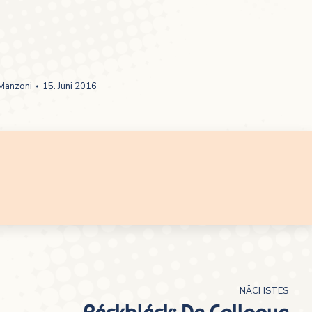
 Manzoni
15. Juni 2016
NÄCHSTES
Réckbléck: De Colloque