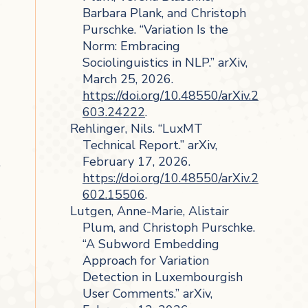
Barbara Plank, and Christoph
Purschke. “Variation Is the
Norm: Embracing
Sociolinguistics in NLP.” arXiv,
March 25, 2026.
https://doi.org/10.48550/arXiv.2
603.24222
.
Rehlinger, Nils. “LuxMT
Technical Report.” arXiv,
February 17, 2026.
t
https://doi.org/10.48550/arXiv.2
602.15506
.
Lutgen, Anne-Marie, Alistair
Plum, and Christoph Purschke.
“A Subword Embedding
Approach for Variation
Detection in Luxembourgish
User Comments.” arXiv,