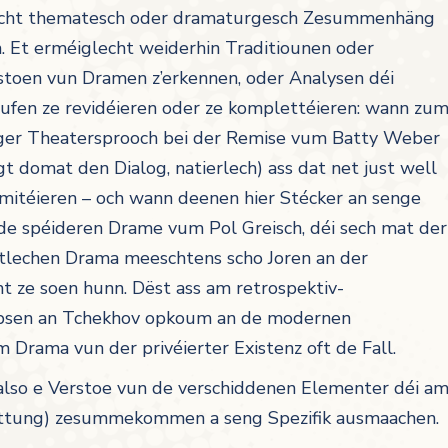
echt thematesch oder dramaturgesch Zesummenhäng
. Et erméiglecht weiderhin Traditiounen oder
tstoen vun Dramen z’erkennen, oder Analysen déi
ufen ze revidéieren oder ze komplettéieren: wann zu
enger Theatersprooch bei der Remise vum Batty Weber
gt domat den Dialog, natierlech) ass dat net just well
imitéieren – och wann deenen hier Stécker an senge
n de spéideren Drame vum Pol Greisch, déi sech mat der
tlechen Drama meeschtens scho Joren an der
ht ze soen hunn. Dëst ass am retrospektiv-
Ibsen an Tchekhov opkoum an de modernen
Drama vun der privéierter Existenz oft de Fall.
also e Verstoe vun de verschiddenen Elementer déi a
Gattung) zesummekommen a seng Spezifik ausmaachen.