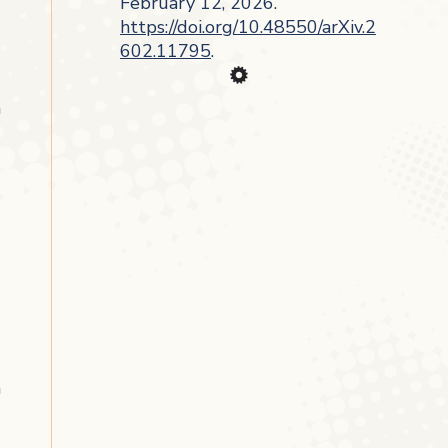
February 12, 2026.
https://doi.org/10.48550/arXiv.2
602.11795
.
m
m