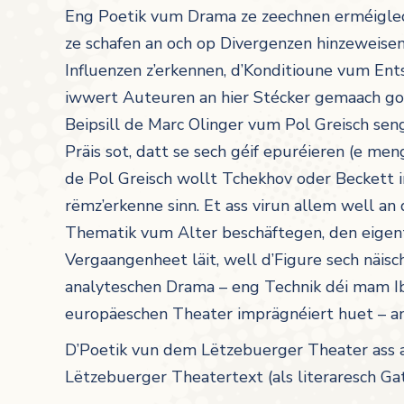
Eng Poetik vum Drama ze zeechnen erméigl
ze schafen an och op Divergenzen hinzeweisen
Influenzen z’erkennen, d’Konditioune vum En
iwwert Auteuren an hier Stécker gemaach go
Beipsill de Marc Olinger vum Pol Greisch s
Präis sot, datt se sech géif epuréieren (e men
de Pol Greisch wollt Tchekhov oder Beckett 
rëmz’erkenne sinn. Et ass virun allem well a
Thematik vum Alter beschäftegen, den eigen
Vergaangenheet läit, well d’Figure sech näisc
analyteschen Drama – eng Technik déi mam 
europäeschen Theater imprägnéiert huet – am 
D’Poetik vun dem Lëtzebuerger Theater ass 
Lëtzebuerger Theatertext (als literaresch 