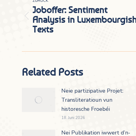
ZURÜCK
Joboffer: Sentiment
Analysis in Luxembourgis
Vorheriger
Texts
Beitrag:
Related Posts
Neie partizipative Projet:
Transliteratioun vun
historesche Froebéi
18. Juni 2026
Nei Publikation iwwert d’n-