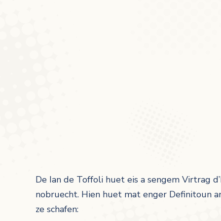
De Ian de Toffoli huet eis a sengem Virtrag
nobruecht. Hien huet mat enger Definitoun a
ze schafen: