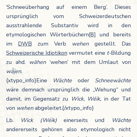
‘Schneeüberhang auf einem Berg’. Dieses
ursprünglich vom Schweizerdeutschen
ausstrahlende Substantiv wird in den
etymologischen Wörterbüchern
[8]
und bereits
im
DWB
zum Verb
wehen
gestellt. Das
Schweizerische Idiotikon
vermutet eine
t-
Bildung
zu ahd.
wāhen
‘wehen’ mit dem Umlaut von
wǟjen
.
{xtypo_info}Eine
Wächte
oder
Schneewächte
wäre demnach ursprünglich die „Wehung“ und
damit, im Gegensatz zu
Wick, Wéik,
in der Tat
von
wehen
abgeleitet.{/xtypo_info}
Lb.
Wick (Wéik)
einerseits und
Wächte
andererseits gehören also etymologisch nicht