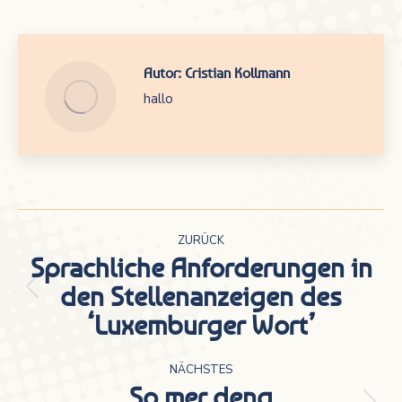
Autor:
Cristian Kollmann
hallo
Kommentarnavigation
ZURÜCK
Sprachliche Anforderungen in
den Stellenanzeigen des
Vorheriger
‘Luxemburger Wort’
Beitrag:
NÄCHSTES
So mer deng