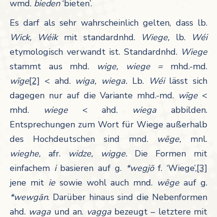
wmd.
bieden
‘bieten’.
Es darf als sehr wahrscheinlich gelten, dass lb.
Wick, Wéik
mit standardnhd.
Wiege,
lb.
Wéi
etymologisch verwandt ist. Standardnhd.
Wiege
stammt aus mhd.
wige, wiege =
mhd.-md.
wīge
[2]
< ahd.
wiga, wiega.
Lb.
Wéi
lässt sich
dagegen nur auf die Variante mhd.-md.
wīge
<
mhd.
wiege
< ahd.
wiega
abbilden.
Entsprechungen zum Wort für Wiege außerhalb
des Hochdeutschen sind mnd.
wēge,
mnl.
wieghe,
afr.
widze, wigge.
Die Formen mit
einfachem
i
basieren auf g.
*wegjō
f. ‘Wiege’,
[3]
jene mit
ie
sowie wohl auch mnd.
wēge
auf g.
*wewgān
. Darüber hinaus sind die Nebenformen
ahd.
waga
und
an.
vagga
bezeugt
– letztere
mit