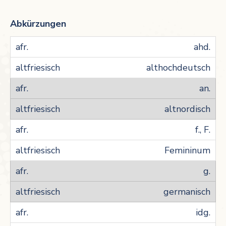
Abkürzungen
ahd.
althochdeutsch
an.
altnordisch
f., F.
Femininum
g.
germanisch
idg.