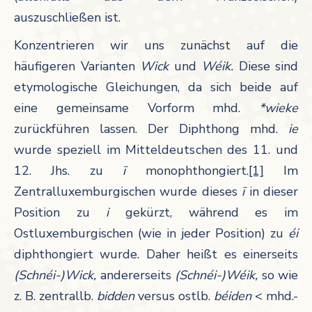
auszuschließen ist.
Konzentrieren wir uns zunächst auf die
häufigeren Varianten
Wick
und
Wéik.
Diese sind
etymologische Gleichungen, da sich beide auf
eine gemeinsame Vorform mhd.
*wieke
zurückführen lassen. Der Diphthong mhd.
ie
wurde speziell im Mitteldeutschen des 11. und
12. Jhs. zu
ī
monophthongiert.
[1]
Im
Zentralluxemburgischen wurde dieses
ī
in dieser
Position zu
i
gekürzt, während es im
Ostluxemburgischen (wie in jeder Position) zu
éi
diphthongiert wurde. Daher heißt es einerseits
(Schnéi-)Wick,
andererseits
(Schnéi-)Wéik,
so wie
z. B. zentrallb.
bidden
versus ostlb.
béiden
< mhd.-