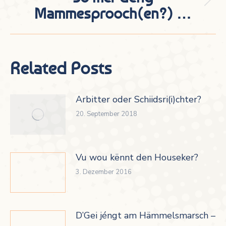
Nächster
Mammesprooch(en?) …
Beitrag:
Related Posts
Arbitter oder Schiidsri(i)chter?
20. September 2018
Vu wou kënnt den Houseker?
3. Dezember 2016
D’Gei jéngt am Hämmelsmarsch –