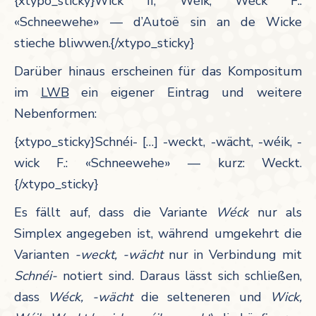
{xtypo_sticky}Wick II, Wéik, Wéck F.:
«Schneewehe» — d’Autoë sin an de Wicke
stieche bliwwen.{/xtypo_sticky}
Darüber hinaus erscheinen für das Kompositum
im
LWB
ein eigener Eintrag und weitere
Nebenformen:
{xtypo_sticky}Schnéi- […] -weckt, -wächt, -wéik, -
wick F.: «Schneewehe» — kurz: Weckt.
{/xtypo_sticky}
Es fällt auf, dass die Variante
Wéck
nur als
Simplex angegeben ist, während umgekehrt die
Varianten
-weckt, -wächt
nur in Verbindung mit
Schnéi-
notiert sind. Daraus lässt sich schließen,
dass
Wéck, -wächt
die selteneren und
Wick,