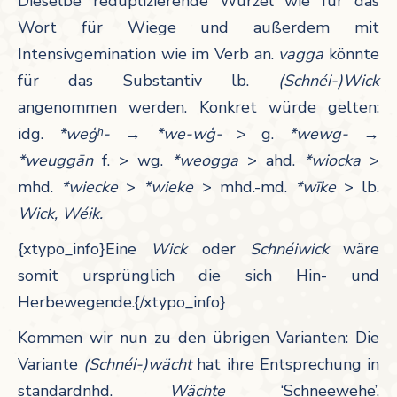
Dieselbe reduplizierende Wurzel wie für das
Wort für Wiege und außerdem mit
Intensivgemination wie im Verb an.
vagga
könnte
für das Substantiv lb.
(Schnéi-)Wick
angenommen werden. Konkret würde gelten:
idg.
*weģʰ-
→
*we-wģ-
> g.
*wewg- →
*weuggān
f.
> wg.
*weogga
> ahd.
*wiocka
>
mhd.
*wiecke
>
*wieke
> mhd.-md.
*wīke
> lb.
Wick, Wéik.
{xtypo_info}Eine
Wick
oder
Schnéiwick
wäre
somit ursprünglich die sich Hin- und
Herbewegende.{/xtypo_info}
Kommen wir nun zu den übrigen Varianten: Die
Variante
(Schnéi-)wächt
hat ihre Entsprechung in
standardnhd.
Wächte
‘Schneewehe’,