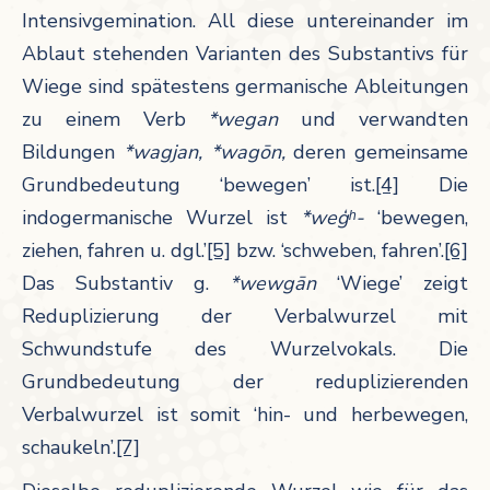
Intensivgemination. All diese untereinander im
Ablaut stehenden Varianten des Substantivs für
Wiege sind spätestens germanische Ableitungen
zu einem Verb
*wegan
und verwandten
Bildungen
*wagjan, *wagōn,
deren gemeinsame
Grundbedeutung ‘bewegen’ ist.
[4]
Die
indogermanische Wurzel ist
*weģʰ-
‘bewegen,
ziehen, fahren u. dgl.’
[5]
bzw. ‘schweben, fahren’.
[6]
Das Substantiv g.
*wewgān
‘Wiege’ zeigt
Reduplizierung der Verbalwurzel mit
Schwundstufe des Wurzelvokals. Die
Grundbedeutung der reduplizierenden
Verbalwurzel ist somit ‘hin- und herbewegen,
schaukeln’.
[7]