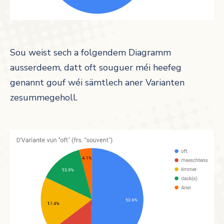
Sou weist sech a folgendem Diagramm
ausserdeem, datt oft souguer méi heefeg
genannt gouf wéi sämtlech aner Varianten
zesummegeholl.