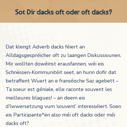
Sot Dir dacks oft oder oft dacks?
Dat klengt Adverb dacks féiert an
Alldagsgespréicher oft zu laangen Diskussiounen.
Mir wollten dowéinst erausfannen, wéi eis
Schnëssen-Kommunitéit seet, an hunn dofir dat
betraffent Wuert an e franséische Saz agebett –
Ta soeur est géniale, elle raconte souvent les
meilleures blagues! – an deem eis
d’Iwwersetzung vum ‘souvent’ interesséiert. Soen
eis Participante*ën also méi oft dacks oder méi
dacks oft?