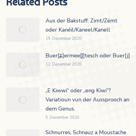
Related Posts
Aus der Bakstuff: Zimt/Zëmt
oder Kanéil/Kaneel/Kanell
19. Dezember 2020
Buer[ʑ]ermee[ʃ]tesch oder Buer[j]er
12. Dezember 2020
„E Kiwwi“ oder „eng Kiwi“?
Variatioun vun der Aussprooch an
dem Genus.
5. Dezember 2020
Schnurres, Schnauz a Moustache