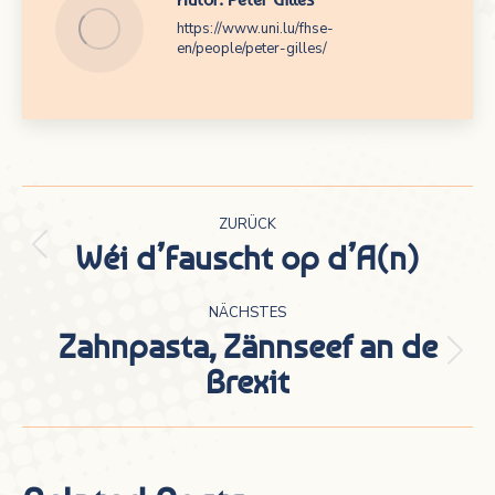
https://www.uni.lu/fhse-
en/people/peter-gilles/
Kommentarnavigation
ZURÜCK
Wéi d’Fauscht op d’A(n)
Vorheriger
Beitrag:
NÄCHSTES
Zahnpasta, Zännseef an de
Nächster
Brexit
Beitrag: