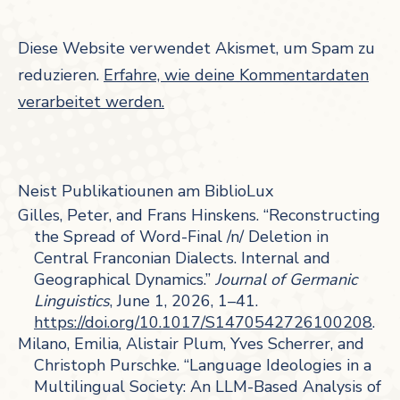
Diese Website verwendet Akismet, um Spam zu
reduzieren.
Erfahre, wie deine Kommentardaten
verarbeitet werden.
Neist Publikatiounen am BiblioLux
Gilles, Peter, and Frans Hinskens. “Reconstructing
the Spread of Word-Final /n/ Deletion in
Central Franconian Dialects. Internal and
Geographical Dynamics.”
Journal of Germanic
Linguistics
, June 1, 2026, 1–41.
https://doi.org/10.1017/S1470542726100208
.
Milano, Emilia, Alistair Plum, Yves Scherrer, and
Christoph Purschke. “Language Ideologies in a
Multilingual Society: An LLM-Based Analysis of