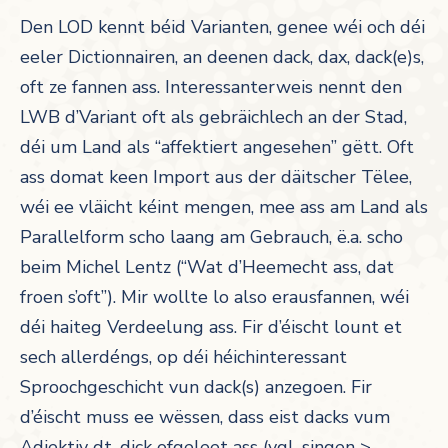
Den LOD kennt béid Varianten, genee wéi och déi
eeler Dictionnairen, an deenen dack, dax, dack(e)s,
oft ze fannen ass. Interessanterweis nennt den
LWB d’Variant oft als gebräichlech an der Stad,
déi um Land als “affektiert angesehen” gëtt. Oft
ass domat keen Import aus der däitscher Tëlee,
wéi ee vläicht kéint mengen, mee ass am Land als
Parallelform scho laang am Gebrauch, ë.a. scho
beim Michel Lentz (“Wat d’Heemecht ass, dat
froen s’oft”). Mir wollte lo also erausfannen, wéi
déi haiteg Verdeelung ass. Fir d’éischt lount et
sech allerdéngs, op déi héichinteressant
Sproochgeschicht vun dack(s) anzegoen. Fir
d’éischt muss ee wëssen, dass eist dacks vum
Adjektiv dt. dick ofgeleet ass (vgl. singen >