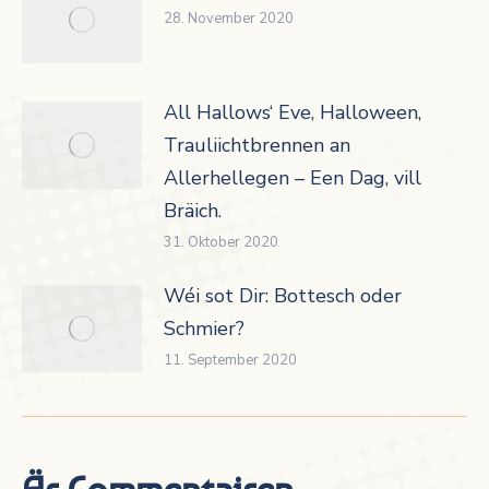
28. November 2020
All Hallows‘ Eve, Halloween,
Trauliichtbrennen an
Allerhellegen – Een Dag, vill
Bräich.
31. Oktober 2020
Wéi sot Dir: Bottesch oder
Schmier?
11. September 2020