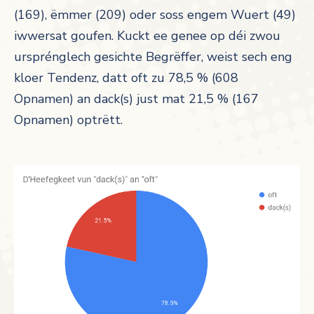
(169), ëmmer (209) oder soss engem Wuert (49)
iwwersat goufen. Kuckt ee genee op déi zwou
ursprénglech gesichte Begrëffer, weist sech eng
kloer Tendenz, datt oft zu 78,5 % (608
Opnamen) an dack(s) just mat 21,5 % (167
Opnamen) optrëtt.