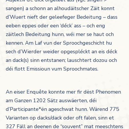
sangen) a schonn an alhoudäitscher Zäit konnt
d’Wuert nieft der geleefeger Bedeitung – dass
eeben eppes oder een ‘déck’ ass – och eng
zäitlech Bedeitung hunn, wéi mer se haut och
kennen. Am Laf vun der Sproochgeschicht hu
sech d’Wierder weider opgespléckt an eis déck
an dack(s) sinn entstanen; lauschtert dozou och
déi flott Emissioun vum Sproochmates.
An eiser Enquête konnte mer fir dëst Phenomen
am Ganzen 1202 Sätz auswäerten, déi
d’Participante*ën ageschwat hunn. Wärend 775
Varianten op dacks/dack oder oft falen, sinn et
327 Fäll an deenen de “souvent” mat meeschtens