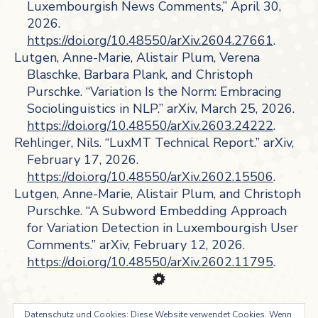
Luxembourgish News Comments,” April 30,
2026.
https://doi.org/10.48550/arXiv.2604.27661
.
Lutgen, Anne-Marie, Alistair Plum, Verena
Blaschke, Barbara Plank, and Christoph
Purschke. “Variation Is the Norm: Embracing
Sociolinguistics in NLP.” arXiv, March 25, 2026.
https://doi.org/10.48550/arXiv.2603.24222
.
Rehlinger, Nils. “LuxMT Technical Report.” arXiv,
February 17, 2026.
https://doi.org/10.48550/arXiv.2602.15506
.
Lutgen, Anne-Marie, Alistair Plum, and Christoph
Purschke. “A Subword Embedding Approach
for Variation Detection in Luxembourgish User
Comments.” arXiv, February 12, 2026.
https://doi.org/10.48550/arXiv.2602.11795
.
Datenschutz und Cookies: Diese Website verwendet Cookies. Wenn