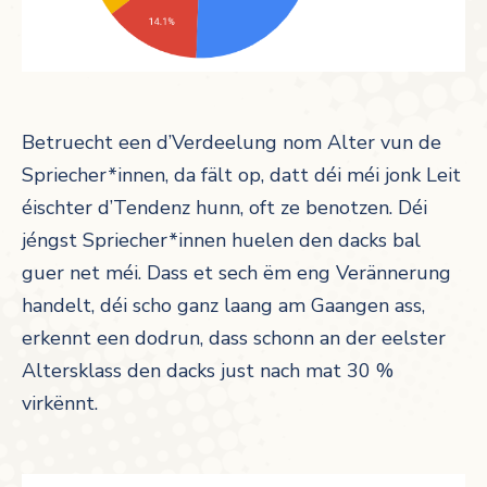
Betruecht een d’Verdeelung nom Alter vun de
Spriecher*innen, da fält op, datt déi méi jonk Leit
éischter d’Tendenz hunn, oft ze benotzen. Déi
jéngst Spriecher*innen huelen den dacks bal
guer net méi. Dass et sech ëm eng Verännerung
handelt, déi scho ganz laang am Gaangen ass,
erkennt een dodrun, dass schonn an der eelster
Altersklass den dacks just nach mat 30 %
virkënnt.