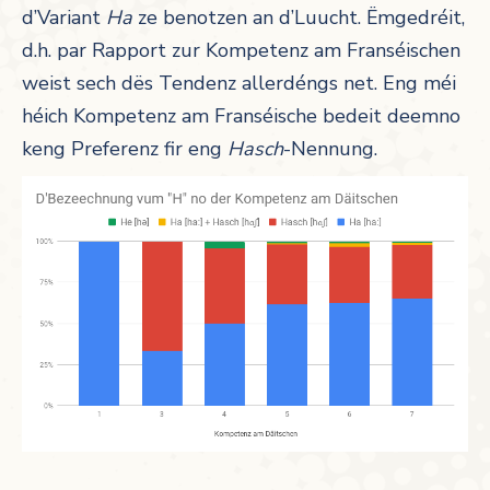
d’Variant
Ha
ze benotzen an d’Luucht. Ëmgedréit,
d.h. par Rapport zur Kompetenz am Franséischen
weist sech dës Tendenz allerdéngs net. Eng méi
héich Kompetenz am Franséische bedeit deemno
keng Preferenz fir eng
Hasch
-Nennung.