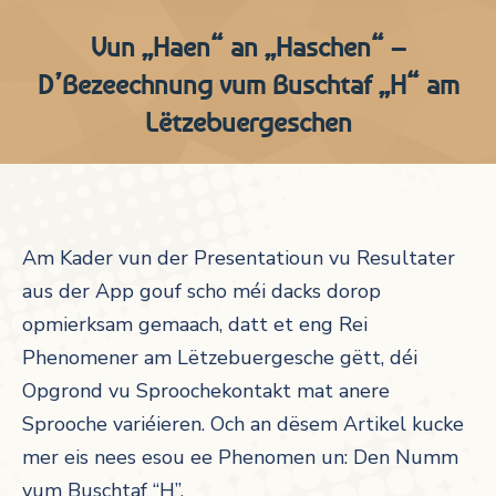
Vun „Haen“ an „Haschen“ –
D’Bezeechnung vum Buschtaf „H“ am
Lëtzebuergeschen
Am Kader vun der Presentatioun vu Resultater
aus der App gouf scho méi dacks dorop
opmierksam gemaach, datt et eng Rei
Phenomener am Lëtzebuergesche gëtt, déi
Opgrond vu Sproochekontakt mat anere
Sprooche variéieren. Och an dësem Artikel kucke
mer eis nees esou ee Phenomen un: Den Numm
vum Buschtaf “H”.