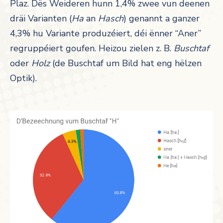
Plaz. Dës Weideren hunn 1,4% zwee vun deenen
dräi Varianten (
Ha
an
Hasch
) genannt a ganzer
4,3% hu Variante produzéiert, déi ënner “Aner”
regruppéiert goufen. Heizou zielen z. B.
Buschtaf
oder
Holz
(de Buschtaf um Bild hat eng hëlzen
Optik).