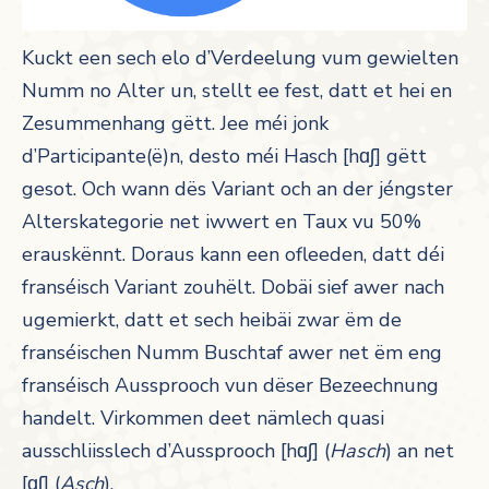
Kuckt een sech elo d’Verdeelung vum gewielten
Numm no Alter un, stellt ee fest, datt et hei en
Zesummenhang gëtt. Jee méi jonk
d’Participante(ë)n, desto méi Hasch [
hɑʃ
] gëtt
gesot. Och wann dës Variant och an der jéngster
Alterskategorie net iwwert en Taux vu 50%
erauskënnt. Doraus kann een ofleeden, datt déi
franséisch Variant zouhëlt. Dobäi sief awer nach
ugemierkt, datt et sech heibäi zwar ëm de
franséischen Numm Buschtaf awer net ëm eng
franséisch Aussprooch vun dëser Bezeechnung
handelt. Virkommen deet nämlech quasi
ausschliisslech d’Aussprooch [
h
ɑʃ
] (
H
asch
) an net
[
ɑʃ
] (
Asch
).