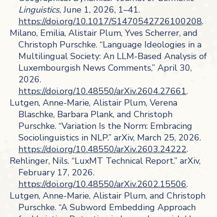
Linguistics
, June 1, 2026, 1–41.
https://doi.org/10.1017/S1470542726100208
.
Milano, Emilia, Alistair Plum, Yves Scherrer, and
Christoph Purschke. “Language Ideologies in a
Multilingual Society: An LLM-Based Analysis of
Luxembourgish News Comments,” April 30,
2026.
https://doi.org/10.48550/arXiv.2604.27661
.
Lutgen, Anne-Marie, Alistair Plum, Verena
Blaschke, Barbara Plank, and Christoph
Purschke. “Variation Is the Norm: Embracing
Sociolinguistics in NLP.” arXiv, March 25, 2026.
https://doi.org/10.48550/arXiv.2603.24222
.
Rehlinger, Nils. “LuxMT Technical Report.” arXiv,
February 17, 2026.
https://doi.org/10.48550/arXiv.2602.15506
.
Lutgen, Anne-Marie, Alistair Plum, and Christoph
Purschke. “A Subword Embedding Approach