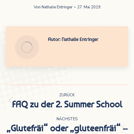
Von
Nathalie Entringer
27. Mai 2019
Autor:
Nathalie Entringer
Kommentarnavigation
ZURÜCK
FAQ zu der 2. Summer School
Vorheriger
Beitrag:
NÄCHSTES
„Glutefräi“ oder „gluteenfräi“ –
Nächster