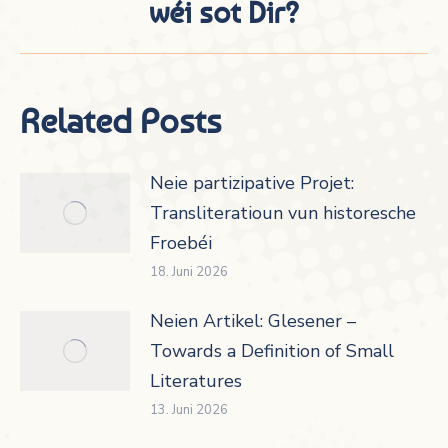
wéi sot Dir?
Beitrag:
Related Posts
Neie partizipative Projet:
Transliteratioun vun historesche
Froebéi
18. Juni 2026
Neien Artikel: Glesener –
Towards a Definition of Small
Literatures
13. Juni 2026