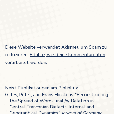
Diese Website verwendet Akismet, um Spam zu
reduzieren.
Erfahre, wie deine Kommentardaten
verarbeitet werden.
Neist Publikatiounen am BiblioLux
Gilles, Peter, and Frans Hinskens. “Reconstructing
the Spread of Word-Final /n/ Deletion in
Central Franconian Dialects. Internal and
Geographical Dynamics.”
Journal of Germanic