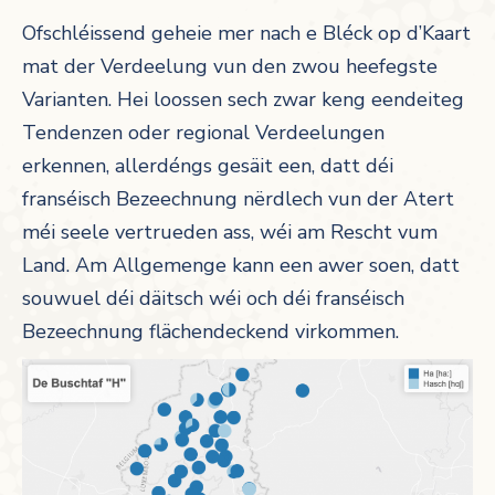
Ofschléissend geheie mer nach e Bléck op d’Kaart
mat der Verdeelung vun den zwou heefegste
Varianten. Hei loossen sech zwar keng eendeiteg
Tendenzen oder regional Verdeelungen
erkennen, allerdéngs gesäit een, datt déi
franséisch Bezeechnung nërdlech vun der Atert
méi seele vertrueden ass, wéi am Rescht vum
Land. Am Allgemenge kann een awer soen, datt
souwuel déi däitsch wéi och déi franséisch
Bezeechnung flächendeckend virkommen.