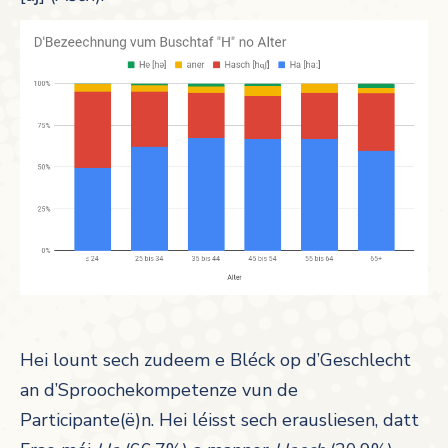
Hei lount sech zudeem e Bléck op d’Geschlecht
an d’Sproochekompetenze vun de
Participante(ë)n. Hei léisst sech erausliesen, datt