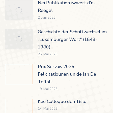
Nei Publikation iwwert d’n-
Reegel
2. Juni 2026
Geschichte der Schriftwechsel im
„Luxemburger Wort“ (1848-
1980)
25. Mai 2026
Prix Servais 2026 –
Felicitatiounen un de Ian De
Toffoli!
19. Mai 2026
Kee Colloque den 18.5.
14. Mai 2026