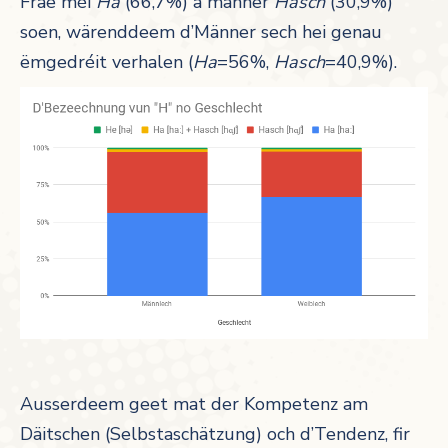
Frae méi
Ha
(66,7%) a manner
Hasch
(30,9%)
soen, wärenddeem d’Männer sech hei genau
ëmgedréit verhalen (
Ha
=56%,
Hasch
=40,9%).
Ausserdeem geet mat der Kompetenz am
Däitschen (Selbstaschätzung) och d’Tendenz, fir