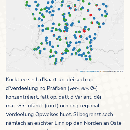
Kuckt ee sech d’Kaart un, déi sech op
d‘Verdeelung no Präfixen (
ver-, er-,
Ø-)
konzentréiert, fält op, datt d’Variant, déi
mat
ver-
ufänkt (rout)
och eng regional
Verdeelung Opweises huet. Si begrenzt sech
nämlech an éischter Linn op den Norden an Oste