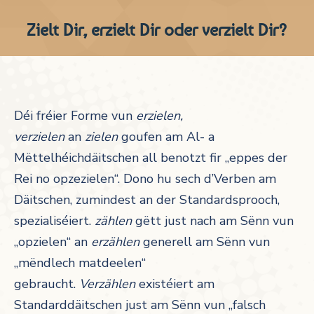
Zielt Dir, erzielt Dir oder verzielt Dir?
Déi fréier Forme vun
erzielen,
verzielen
an
zielen
goufen am Al- a
Mëttelhéichdäitschen all benotzt fir „eppes der
Rei no opzezielen“. Dono hu sech d’Verben am
Däitschen, zumindest an der Standardsprooch,
spezialiséiert.
zählen
gëtt just nach am Sënn vun
„opzielen“ an
erzählen
generell am Sënn vun
„mëndlech matdeelen“
gebraucht.
Verzählen
existéiert am
Standarddäitschen just am Sënn vun „falsch