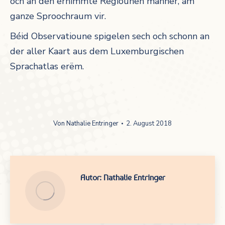
och an den ernimmte Regiounen manner, am
ganze Sproochraum vir.
Béid Observatioune spigelen sech och schonn an
der aller Kaart aus dem Luxemburgischen
Sprachatlas erëm.
Von
Nathalie Entringer
2. August 2018
Autor:
Nathalie Entringer