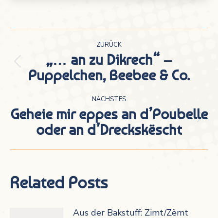
Kommentarnavigation
ZURÜCK
„… an zu Dikrech“ –
Vorheriger
Puppelchen, Beebee & Co.
Beitrag:
NÄCHSTES
Geheie mir eppes an d’Poubelle
Nächster
oder an d’Dreckskëscht
Beitrag:
Related Posts
Aus der Bakstuff: Zimt/Zëmt