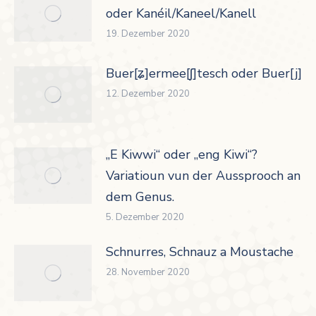
oder Kanéil/Kaneel/Kanell
19. Dezember 2020
Buer[ʑ]ermee[ʃ]tesch oder Buer[j]er
12. Dezember 2020
„E Kiwwi“ oder „eng Kiwi“?
Variatioun vun der Aussprooch an
dem Genus.
5. Dezember 2020
Schnurres, Schnauz a Moustache
28. November 2020