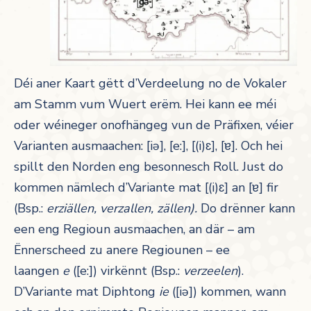
Déi aner Kaart gëtt d’Verdeelung no de Vokaler
am Stamm vum Wuert erëm. Hei kann ee méi
oder wéineger onofhängeg vun de Präfixen, véier
Varianten ausmaachen: [iə], [e:], [(i)ɛ], [ɐ]. Och hei
spillt den Norden eng besonnesch Roll. Just do
kommen nämlech d’Variante mat [(i)ɛ] an [ɐ] fir
(Bsp.:
erziällen, verzallen, zällen).
Do drënner kann
een eng Regioun ausmaachen, an där – am
Ënnerscheed zu anere Regiounen – ee
laangen
e
([e:]) virkënnt (Bsp.:
verzeelen
).
D’Variante mat Diphtong
ie
([iə]) kommen, wann