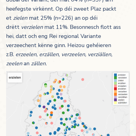
heefegste virkënnt. Op déi zweet Plaz packt
et
zielen
mat 25% (n=226) an op déi
drëtt
verzielen
mat 11%. Besonnesch flott ass
hei, datt och eng Rei regional Variante
verzeechent kënne ginn. Heizou gehéieren
z.B.
erzeelen, erzällen, verzeelen, verziällen,
zeelen
an
zällen.