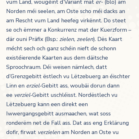
vum Land, wougéint d’Variant mat
er-
(blo) am
Norden méi seelen, am Oste scho méi dacks an
am Rescht vum Land heefeg virkënnt. Do steet
se och ëmmer a Konkurrenz mat der Kuerzform –
där ouni Präfix (Bsp.:
zielen, zeelen
). Dës Kaart
mécht sech och ganz schéin nieft de schonn
existéierende Kaarten aus dem däitsche
Sproochraum. Déi weisen nämlech, datt
d’Grenzgebitt ëstlech vu Lëtzebuerg an éischter
Linn en
erziel
-Gebitt ass, woubäi dorun dann
ee
verziel
-Gebitt uschléisst. Nordëstlech vu
Lëtzebuerg kann een direkt een
Iwwergangsgebitt ausmaachen, wat soss
ronderëm net de Fall ass. Dat ass eng Erklärung
dofir, firwat
verzielen
am Norden an Oste vu