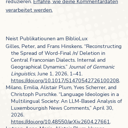
reduzieren.
Erfahre, wie deine Kommentardaten
verarbeitet werden.
Neist Publikatiounen am BiblioLux
Gilles, Peter, and Frans Hinskens. “Reconstructing
the Spread of Word-Final /n/ Deletion in
Central Franconian Dialects. Internal and
Geographical Dynamics.”
Journal of Germanic
Linguistics
, June 1, 2026, 1–41.
https://doi.org/10.1017/S1470542726100208
.
Milano, Emilia, Alistair Plum, Yves Scherrer, and
Christoph Purschke. “Language Ideologies in a
Multilingual Society: An LLM-Based Analysis of
Luxembourgish News Comments,” April 30,
2026.
https://doi.org/10.48550/arXiv.2604.27661
.