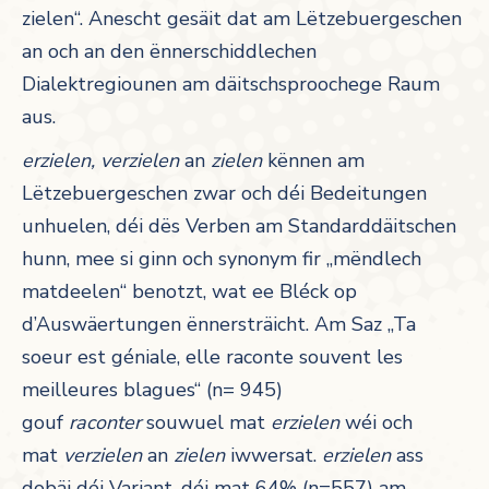
zielen“. Anescht gesäit dat am Lëtzebuergeschen
an och an den ënnerschiddlechen
Dialektregiounen am däitschsproochege Raum
aus.
erzielen, verzielen
an
zielen
kënnen am
Lëtzebuergeschen zwar och déi Bedeitungen
unhuelen, déi dës Verben am Standarddäitschen
hunn, mee si ginn och synonym fir „mëndlech
matdeelen“ benotzt, wat ee Bléck op
d’Auswäertungen ënnersträicht. Am Saz „Ta
soeur est géniale, elle raconte souvent les
meilleures blagues“ (n= 945)
gouf
raconter
souwuel mat
erzielen
wéi och
mat
verzielen
an
zielen
iwwersat.
erzielen
ass
dobäi déi Variant, déi mat 64% (n=557) am