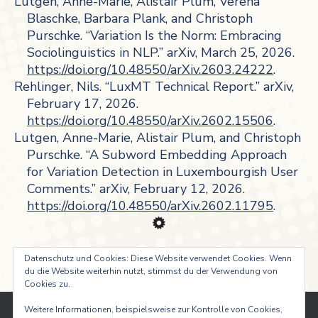
Lutgen, Anne-Marie, Alistair Plum, Verena
Blaschke, Barbara Plank, and Christoph
Purschke. “Variation Is the Norm: Embracing
Sociolinguistics in NLP.” arXiv, March 25, 2026.
https://doi.org/10.48550/arXiv.2603.24222
.
Rehlinger, Nils. “LuxMT Technical Report.” arXiv,
February 17, 2026.
https://doi.org/10.48550/arXiv.2602.15506
.
Lutgen, Anne-Marie, Alistair Plum, and Christoph
Purschke. “A Subword Embedding Approach
for Variation Detection in Luxembourgish User
Comments.” arXiv, February 12, 2026.
https://doi.org/10.48550/arXiv.2602.11795
.
Datenschutz und Cookies: Diese Website verwendet Cookies. Wenn
du die Website weiterhin nutzt, stimmst du der Verwendung von
Cookies zu.
Weitere Informationen, beispielsweise zur Kontrolle von Cookies,