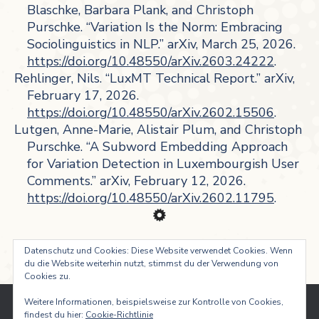
Blaschke, Barbara Plank, and Christoph
Purschke. “Variation Is the Norm: Embracing
Sociolinguistics in NLP.” arXiv, March 25, 2026.
https://doi.org/10.48550/arXiv.2603.24222
.
Rehlinger, Nils. “LuxMT Technical Report.” arXiv,
February 17, 2026.
https://doi.org/10.48550/arXiv.2602.15506
.
Lutgen, Anne-Marie, Alistair Plum, and Christoph
Purschke. “A Subword Embedding Approach
for Variation Detection in Luxembourgish User
Comments.” arXiv, February 12, 2026.
https://doi.org/10.48550/arXiv.2602.11795
.
Datenschutz und Cookies: Diese Website verwendet Cookies. Wenn
du die Website weiterhin nutzt, stimmst du der Verwendung von
Cookies zu.
Weitere Informationen, beispielsweise zur Kontrolle von Cookies,
findest du hier:
Cookie-Richtlinie