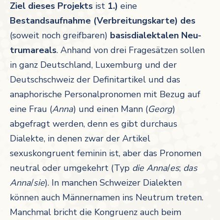
Ziel dieses Projekts
ist
1.)
eine
Bestandsaufnahme
(Verbreitungskarte)
des
(soweit noch greifbaren)
basisdialektalen Neu­
trum­areals
. Anhand von drei Fragesätzen sollen
in ganz Deutschland, Luxemburg und der
Deutschschweiz der Definitartikel und das
anaphorische Personalpronomen mit Bezug auf
eine Frau (
Anna
) und einen Mann (
Georg
)
abgefragt werden, denn es gibt durchaus
Dialekte, in denen zwar der Artikel
sexuskongruent feminin ist, aber das Pronomen
neutral oder umgekehrt (Typ
die Anna
/
es
;
das
Anna
/
sie
). In manchen Schweizer Dialekten
können auch Männernamen ins Neutrum treten.
Manchmal bricht die Kongruenz auch beim