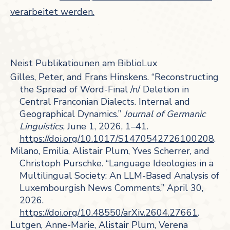
verarbeitet werden.
Neist Publikatiounen am BiblioLux
Gilles, Peter, and Frans Hinskens. “Reconstructing
the Spread of Word-Final /n/ Deletion in
Central Franconian Dialects. Internal and
Geographical Dynamics.”
Journal of Germanic
Linguistics
, June 1, 2026, 1–41.
https://doi.org/10.1017/S1470542726100208
.
Milano, Emilia, Alistair Plum, Yves Scherrer, and
Christoph Purschke. “Language Ideologies in a
Multilingual Society: An LLM-Based Analysis of
Luxembourgish News Comments,” April 30,
2026.
https://doi.org/10.48550/arXiv.2604.27661
.
Lutgen, Anne-Marie, Alistair Plum, Verena