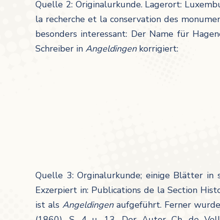
Quelle 2: Originalurkunde. Lagerort: Luxembur
la recherche et la conservation des monume
besonders interessant: Der Name für Hagend
Schreiber in
Angeldingen
korrigiert:
Quelle 3: Orginalurkunde; einige Blätter in
Exzerpiert in: Publications de la Section His
ist als
Angeldingen
aufgeführt. Ferner wurde 
(1860), S.
4 u. 13
. Der Autor Ch. de Vel