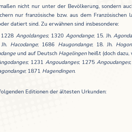
ermaßen nicht nur unter der Bevölkerung, sondern auc
rn nur französische bzw. aus dem Französischen lat
oder datiert sind. Zu erwähnen sind insbesondere:
; 1228
Angoldanges
; 1320
Agondange
; 15. Jh.
Agonda
 Jh.
Hacodange
; 1686
Haugondange
; 18. Jh.
Hogon
ndange
und auf Deutsch
Hagelingen
heißt (doch dazu, 
Angodanges
; 1231
Angoudanges
; 1275
Angoudanges
agondange
; 1871
Hagendingen
.
folgenden Editionen der ältesten Urkunden: