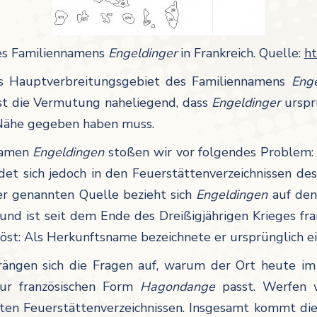
es Familiennamens
Engeldinger
in Frankreich. Quelle:
h
as Hauptverbreitungsgebiet des Familiennamens
Eng
st die Vermutung naheliegend, dass
Engeldinger
urspr
 Nähe gegeben haben muss.
snamen
Engeldingen
stoßen wir vor folgendes Problem:
indet sich jedoch in den Feuerstättenverzeichnissen 
er genannten Quelle bezieht sich
Engeldingen
auf de
nd ist seit dem Ende des Dreißigjährigen Krieges fra
löst: Als Herkunftsname bezeichnete er ursprünglich 
ngen sich die Fragen auf, warum der Ort heute im
zur französischen Form
Hagondange
passt. Werfen 
en Feuerstättenverzeichnissen. Insgesamt kommt dies