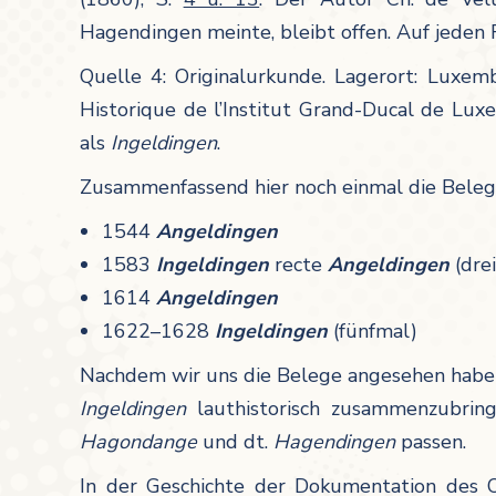
Hagendingen meinte, bleibt offen. Auf jeden 
Quelle 4: Originalurkunde. Lagerort: Luxemb
Historique de l’Institut Grand-Ducal de Lux
als
Ingeldingen
.
Zusammenfassend hier noch einmal die Beleg
1544
Angeldingen
1583
Ingeldingen
recte
Angeldingen
(dre
1614
Angeldingen
1622–1628
Ingeldingen
(fünfmal)
Nachdem wir uns die Belege angesehen haben, 
Ingeldingen
lauthistorisch zusammenzubrin
Hagondange
und dt.
Hagendingen
passen.
In der Geschichte der Dokumentation des 