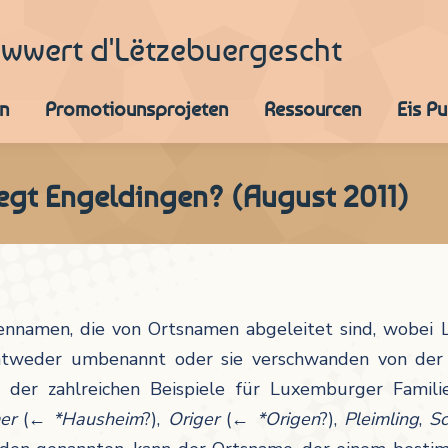
iwwert d'Lëtzebuergescht
n
Promotiounsprojeten
Ressourcen
Eis P
egt Engeldingen? (August 2011)
iennamen, die von Ortsnamen abgeleitet sind, wobei 
ntweder umbenannt oder sie verschwanden von der 
ge der zahlreichen Beispiele für Luxemburger Fami
er
(←
*Hausheim
?),
Origer
(←
*Origen
?),
Pleimling
,
Sc