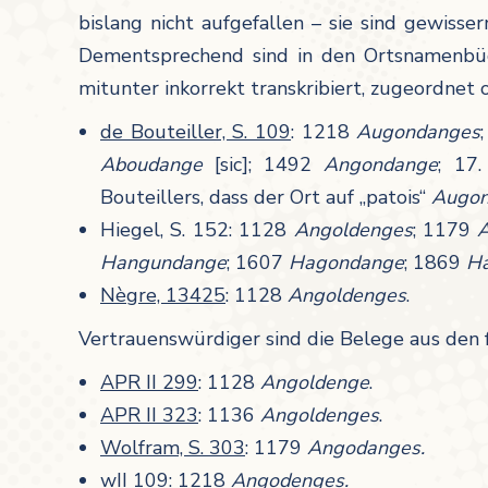
bislang nicht aufgefallen – sie sind gewiss
Dementsprechend sind in den Ortsnamenbüche
mitunter inkorrekt transkribiert, zugeordnet 
de Bouteiller, S. 109
: 1218
Augondanges
Aboudange
[sic]; 1492
Angondange
; 17.
Bouteillers, dass der Ort auf „patois“
Augo
Hiegel, S. 152: 1128
Angoldenges
; 1179
Hangundange
; 1607
Hagondange
; 1869
H
Nègre, 13425
: 1128
Angoldenges
.
Vertrauenswürdiger sind die Belege aus den 
APR II 299
: 1128
Angoldenge
.
APR II 323
: 1136
Angoldenges
.
Wolfram, S. 303
: 1179
Angodanges.
wII 109
: 1218
Angodenges.