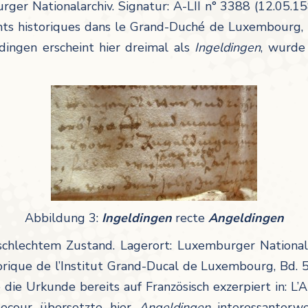
ger Nationalarchiv. Signatur: A-LII n° 3388 (12.05.158
nts historiques dans le Grand-Duché de Luxembourg, B
ingen erscheint hier dreimal als
Ingeldingen
, wurde
Abbildung 3:
Ingeldingen
recte
Angeldingen
 schlechtem Zustand. Lagerort: Luxemburger National
torique de l’Institut Grand-Ducal de Luxembourg, Bd. 
die Urkunde bereits auf Französisch exzerpiert in: L’
lecour übersetzte hier
Angeldingen
interessanterw