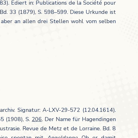
3). Ediert in: Publications de la Société pour
d. 33 (1879), S. 598–599. Diese Urkunde ist
 aber an allen drei Stellen wohl vom selben
archiv. Signatur: A-LXV-29-572 (12.04.1614).
55 (1908), S.
206
. Der Name für Hagendingen
Austrasie. Revue de Metz et de Lorraine. Bd. 8
eise spontan mit
Angeldange
. Ob er damit