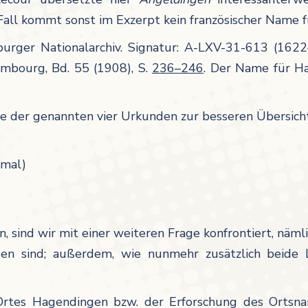
Fall kommt sonst im Exzerpt kein französischer Name 
urger Nationalarchiv. Signatur: A-LXV-31-613 (1622–
embourg, Bd. 55 (1908), S.
236–246
. Der Name für H
e der genannten vier Urkunden zur besseren Übersicht
imal)
sind wir mit einer weiteren Frage konfrontiert, näml
gen sind; außerdem, wie nunmehr zusätzlich beide
Ortes Hagendingen bzw. der Erforschung des Ortsn