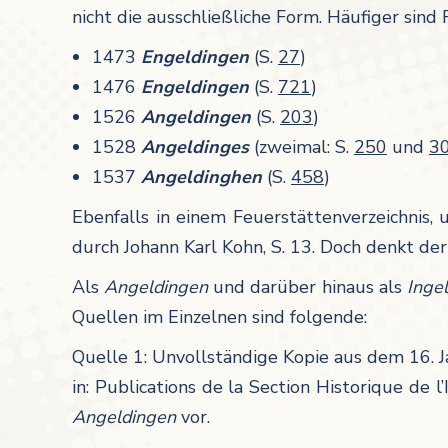
nicht die ausschließliche Form. Häufiger sin
1473
Engeldingen
(S.
27
)
1476
Engeldingen
(S.
721
)
1526
Angeldingen
(S.
203
)
1528
Angeldinges
(zweimal: S.
250
und
3
1537
Angeldinghen
(S.
458
)
Ebenfalls in einem Feuerstättenverzeichnis,
durch Johann Karl Kohn, S. 13. Doch denkt der
Als
Angeldingen
und darüber hinaus als
Inge
Quellen im Einzelnen sind folgende:
Quelle 1: Unvollständige Kopie aus dem 16. J
in: Publications de la Section Historique de 
Angeldingen
vor.