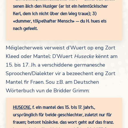
senen äich den Husiger
(er ist ein heimtückischer
Kerl, dem ich nicht über den Weg traue);
3)
«
dummer, tölpelhafter Mensch
» — du H. hues eis
nach gefeelt.
Méiglecherweis verweist d’Wuert op eng Zort
Kleed oder Mantel: D’Wuert
Husecke
kënnt am
15. bis 17. Jh. a verschiddene germanesche
Sproochen/Dialekter vir a bezeechent eng Zort
Mantel fir Fraen. Sou z.B. am Deutschen
Wörterbuch vun de Bridder Grimm:
HUSECKE
,
f.
ein mantel des
15.
bis
17.
jahrh.,
ursprünglich für beide geschlechter, zuletzt nur für
frauen; betont
húsècke.
das wort geht auf das franz.