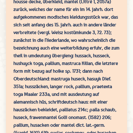
housse
decke, überkleid, mantel
(
Littré
1, 2057
a
)
zurück, welches der name für ein im
14.
jahrh. dort
aufgekommenes modisches kleidungsstück war, das
sich seit anfang des
15.
jahrh. auch in andere länder
verbreitete
(
vergl.
Weisz
kostümkunde
3, 72. 73
);
zunächst in die Niederlande, wo wahrscheinlich die
bezeichnung auch eine weiterbildung erfuhr, die zum
theil in umdeutung übergieng:
hussack, husseck,
hushuyck
toga, pallium, mastruca
Kilian,
die letztere
form mit bezug auf
hoike
sp.
1731;
dann nach
Oberdeutschland: mastruga
huseck, hasuyk
Dief.
351
a
; husszäcken, langer rock,
pallium, praetexta
toga
Maaler
233
a
,
und mit ausdeutung auf
alemannisch
hûs,
schriftdeutsch
haus: mit einer
hauszäcken bekleidet,
palliatus
214
c
;
palla
schaub,
huseck, frawenmantel
Golii
onomast.
(1582)
206
;
pallium,
husacken oder mantel
dict. lat.-germ.
(
Frankf.
1610) 619;
cyclas,
sockeney- oder husacken