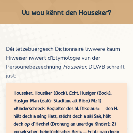
Vu wou kënnt den Houseker?
Déi lëtzebuergesch Dictionnairë liwwere kaum
Hiweiser iwwert d’Etymologie vun der
Persounebezeechnung
Houseker
. D’LWB schreift
just:
Houseker, Housiker
(Bock),
Echt.
Husiger (Bock),
Husiger Man
(dafür Stadtlux. alt
Kibo)
M.:
1)
«
Kinderschreck: Begleiter des hl. Nikolaus
» — den H.
hëlt dech a séng Hatt, stécht dech a säi Sak, hëlt
dech op d’Hechel
(Drohung an unartige Kinder);
2)
«
unwirscher, heimtückischer Kerl
» —
Echt.:
oan deem