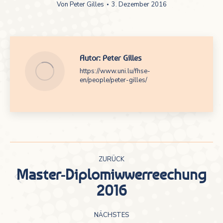
Von
Peter Gilles
3. Dezember 2016
Autor:
Peter Gilles
https://www.uni.lu/fhse-
en/people/peter-gilles/
Kommentarnavigation
ZURÜCK
Master-Diplomiwwerreechung
Vorheriger
2016
Beitrag:
NÄCHSTES