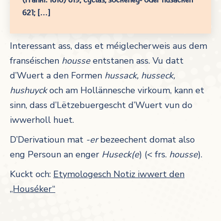
621; […]
Interessant ass, dass et méiglecherweis aus dem
franséischen
housse
entstanen ass. Vu datt
d’Wuert a den Formen
hussack, husseck,
hushuyck
och am Hollännesche virkoum, kann et
sinn, dass d’Lëtzebuergescht d’Wuert vun do
iwwerholl huet.
D’Derivatioun mat
-er
bezeechent domat also
eng Persoun an enger
Huseck(e
) (< frs.
housse
).
Kuckt och:
Etymologesch Notiz iwwert den
„Houséker“