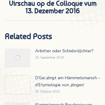
Virschau op de Colloque vum
Nächster
13. Dezember 2016
Beitrag:
Related Posts
Arbitter oder Schiidsri(i)chter?
20. September 2018
D’Gei jéngt am Hämmelsmarsch –
d’Etymologie vun ‚jéngen‘
25. Oktober 2016
Flammännesch Beschreiwung