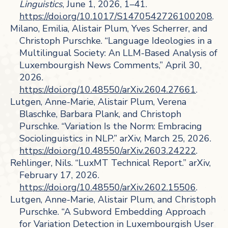
Linguistics
, June 1, 2026, 1–41.
https://doi.org/10.1017/S1470542726100208
.
Milano, Emilia, Alistair Plum, Yves Scherrer, and
Christoph Purschke. “Language Ideologies in a
Multilingual Society: An LLM-Based Analysis of
Luxembourgish News Comments,” April 30,
2026.
https://doi.org/10.48550/arXiv.2604.27661
.
Lutgen, Anne-Marie, Alistair Plum, Verena
Blaschke, Barbara Plank, and Christoph
Purschke. “Variation Is the Norm: Embracing
Sociolinguistics in NLP.” arXiv, March 25, 2026.
https://doi.org/10.48550/arXiv.2603.24222
.
Rehlinger, Nils. “LuxMT Technical Report.” arXiv,
February 17, 2026.
https://doi.org/10.48550/arXiv.2602.15506
.
Lutgen, Anne-Marie, Alistair Plum, and Christoph
Purschke. “A Subword Embedding Approach
for Variation Detection in Luxembourgish User