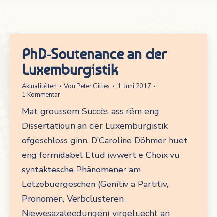
PhD-Soutenance an der
Luxemburgistik
Aktualitéiten
Von
Peter Gilles
1. Juni 2017
1 Kommentar
Mat groussem Succès ass rëm eng
Dissertatioun an der Luxemburgistik
ofgeschloss ginn. D’Caroline Döhmer huet
eng formidabel Etüd iwwert e Choix vu
syntaktesche Phänomener am
Lëtzebuergeschen (Genitiv a Partitiv,
Pronomen, Verbclusteren,
Niewesazaleedungen) virgeluecht an