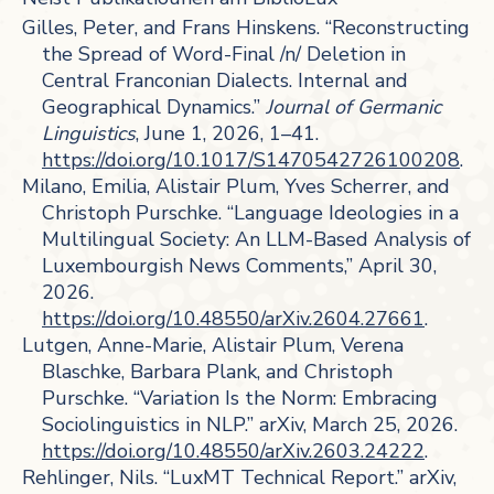
Gilles, Peter, and Frans Hinskens. “Reconstructing
the Spread of Word-Final /n/ Deletion in
Central Franconian Dialects. Internal and
Geographical Dynamics.”
Journal of Germanic
Linguistics
, June 1, 2026, 1–41.
https://doi.org/10.1017/S1470542726100208
.
Milano, Emilia, Alistair Plum, Yves Scherrer, and
Christoph Purschke. “Language Ideologies in a
Multilingual Society: An LLM-Based Analysis of
Luxembourgish News Comments,” April 30,
2026.
https://doi.org/10.48550/arXiv.2604.27661
.
Lutgen, Anne-Marie, Alistair Plum, Verena
Blaschke, Barbara Plank, and Christoph
Purschke. “Variation Is the Norm: Embracing
Sociolinguistics in NLP.” arXiv, March 25, 2026.
https://doi.org/10.48550/arXiv.2603.24222
.
Rehlinger, Nils. “LuxMT Technical Report.” arXiv,