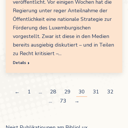
veröffentlicht. Vor einigen Wochen hat die
Regierung unter reger Anteilnahme der
Öffentlichkeit eine nationale Strategie zur
Förderung des Luxemburgischen
vorgestellt. Zwar ist diese in den Medien
bereits ausgiebig diskutiert – und in Teilen
zu Recht kritisiert –…
Details
←
1
…
28
29
30
31
32
…
73
→
Neist Publikatiounen am BiblioLux