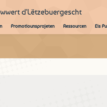
iwwert d'Lëtzebuergescht
n
Promotiounsprojeten
Ressourcen
Eis P