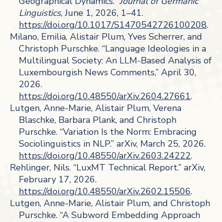
Geographical Dynamics.”
Journal of Germanic
Linguistics
, June 1, 2026, 1–41.
https://doi.org/10.1017/S1470542726100208
.
Milano, Emilia, Alistair Plum, Yves Scherrer, and
Christoph Purschke. “Language Ideologies in a
Multilingual Society: An LLM-Based Analysis of
Luxembourgish News Comments,” April 30,
2026.
https://doi.org/10.48550/arXiv.2604.27661
.
Lutgen, Anne-Marie, Alistair Plum, Verena
Blaschke, Barbara Plank, and Christoph
Purschke. “Variation Is the Norm: Embracing
Sociolinguistics in NLP.” arXiv, March 25, 2026.
https://doi.org/10.48550/arXiv.2603.24222
.
Rehlinger, Nils. “LuxMT Technical Report.” arXiv,
February 17, 2026.
https://doi.org/10.48550/arXiv.2602.15506
.
Lutgen, Anne-Marie, Alistair Plum, and Christoph
Purschke. “A Subword Embedding Approach