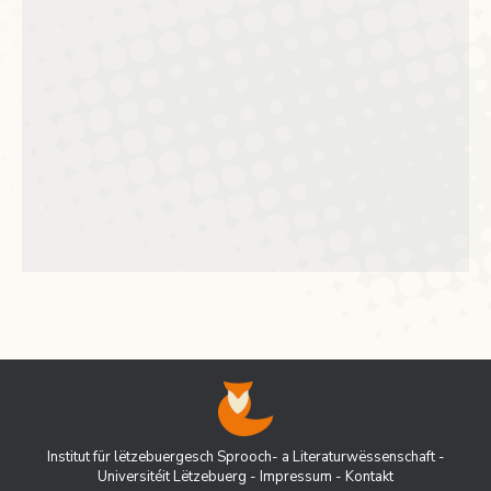
Institut für lëtzebuergesch Sprooch- a Literaturwëssenschaft -
Universitéit Lëtzebuerg
-
Impressum
-
Kontakt