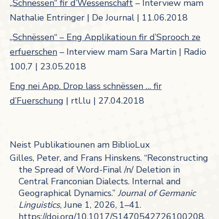
„Schnëssen“ fir d’Wëssenschaft
– Interview mam
Nathalie Entringer | De Journal | 11.06.2018
„Schnëssen“ – Eng Applikatioun fir d’Sprooch ze
erfuerschen
– Interview mam Sara Martin | Radio
100,7 | 23.05.2018
Eng nei App. Drop lass schnëssen … fir
d’Fuerschung
| rtl.lu | 27.04.2018
Neist Publikatiounen am BiblioLux
Gilles, Peter, and Frans Hinskens. “Reconstructing
the Spread of Word-Final /n/ Deletion in
Central Franconian Dialects. Internal and
Geographical Dynamics.”
Journal of Germanic
Linguistics
, June 1, 2026, 1–41.
https://doi.org/10.1017/S1470542726100208
.