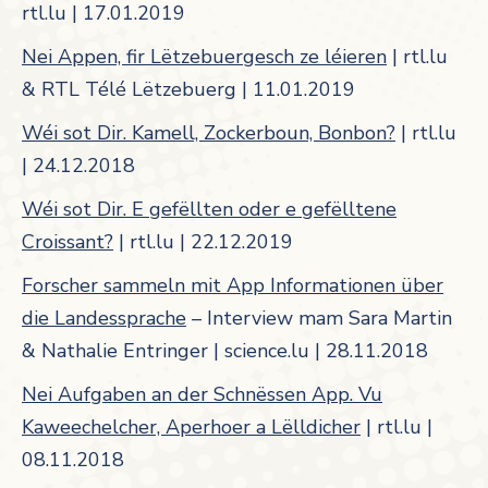
rtl.lu | 17.01.2019
Nei Appen, fir Lëtzebuergesch ze léieren
| rtl.lu
& RTL Télé Lëtzebuerg | 11.01.2019
Wéi sot Dir. Kamell, Zockerboun, Bonbon?
| rtl.lu
| 24.12.2018
Wéi sot Dir. E gefëllten oder e gefëlltene
Croissant?
| rtl.lu | 22.12.2019
Forscher sammeln mit App Informationen über
die Landessprache
– Interview mam Sara Martin
& Nathalie Entringer | science.lu | 28.11.2018
Nei Aufgaben an der Schnëssen App. Vu
Kaweechelcher, Aperhoer a Lëlldicher
| rtl.lu |
08.11.2018