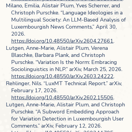
Milano, Emilia, Alistair Plum, Yves Scherrer, and
Christoph Purschke. “Language Ideologies in a
Multilingual Society: An LLM-Based Analysis of
Luxembourgish News Comments,” April 30,
2026.
https://doi.org/10.48550/arXiv.2604.27661
.
Lutgen, Anne-Marie, Alistair Plum, Verena
Blaschke, Barbara Plank, and Christoph
Purschke. “Variation Is the Norm: Embracing
Sociolinguistics in NLP.” arXiv, March 25, 2026.
https://doi.org/10.48550/arXiv.2603.24222
.
Rehlinger, Nils. “LuxMT Technical Report.” arXiv,
February 17, 2026.
https://doi.org/10.48550/arXiv.2602.15506
.
Lutgen, Anne-Marie, Alistair Plum, and Christoph
Purschke. “A Subword Embedding Approach
for Variation Detection in Luxembourgish User
Comments.” arXiv, February 12, 2026.