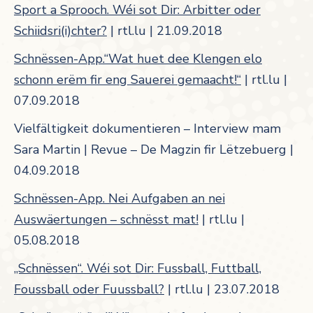
Sport a Sprooch. Wéi sot Dir: Arbitter oder
Schiidsri(i)chter?
| rtl.lu | 21.09.2018
Schnëssen-App.“Wat huet dee Klengen elo
schonn erëm fir eng Sauerei gemaacht!“
| rtl.lu |
07.09.2018
Vielfältigkeit dokumentieren – Interview mam
Sara Martin | Revue – De Magzin fir Lëtzebuerg |
04.09.2018
Schnëssen-App. Nei Aufgaben an nei
Auswäertungen – schnësst mat!
| rtl.lu |
05.08.2018
„Schnëssen“. Wéi sot Dir: Fussball, Futtball,
Foussball oder Fuussball?
| rtl.lu | 23.07.2018