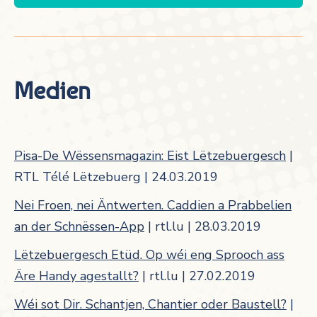
Medien
Pisa-De Wëssensmagazin: Eist Lëtzebuergesch
|
RTL Télé Lëtzebuerg | 24.03.2019
Nei Froen, nei Äntwerten. Caddien a Prabbelien
an der Schnëssen-App
| rtl.lu | 28.03.2019
Lëtzebuergesch Etüd. Op wéi eng Sprooch ass
Äre Handy agestallt?
| rtl.lu | 27.02.2019
Wéi sot Dir. Schantjen, Chantier oder Baustell?
|