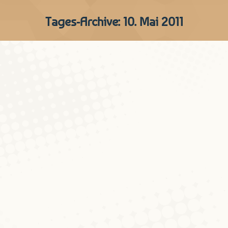
Tages-Archive:
10. Mai 2011
Wonach suchen unsere
Leser/innen?
Diskussionen um Blog
Von
Peter Gilles
10. Mai 2011
Kommentar hinterlassen
Die von uns online zur Verfügung
gestellten luxemburgischen Wörterbücher
werden im Monat von ca. 1.800
Internauten besucht (bei 3.800 Pageviews).
Dabei ist es aufschlussreich, nach welchen