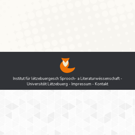
Begriffen gesucht wird. Eine Auswahl der
zahlreichen Suchanfragen bietet folgende
Liste.
Institut für lëtzebuergesch Sprooch- a Literaturwëssenschaft -
Universitéit Lëtzebuerg
-
Impressum
-
Kontakt