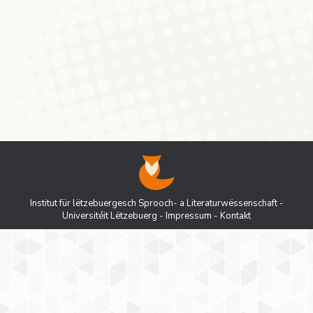
buschigen Schwanz, sondern vielmehr an
einen Menschen, der sich durch seine
Schläue Vorteile verschafft, der fuusseg ist
und womöglich an seiner Fuussemin zu…
Institut für lëtzebuergesch Sprooch- a Literaturwëssenschaft -
Universitéit Lëtzebuerg
-
Impressum
-
Kontakt