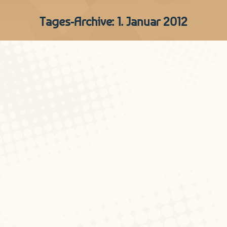
Tages-Archive:
1. Januar 2012
Di lous Fiiss gin och emol
gefangen (Januar 2012)
Sproch vum Mount
Von
Joshgun Sirajzade
1. Januar 2012
3 Kommentare
Zu Schreibweise und Auswahl der Belege
siehe die allgemeine Anmerkung am Ende
des Textes. Wenn von einem schlauen
Fuchs die Rede ist, denken wir nicht
eigentlich an das scheue Tier mit dem