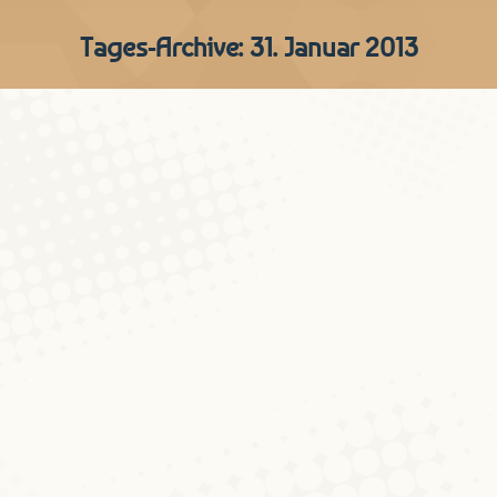
Tages-Archive:
31. Januar 2013
Stellenausschreibungen
Aktualitéiten
Von
Peter Gilles
31. Januar 2013
Kommentar hinterlassen
Am Laboratoire für luxemburgische
Sprach- und Literaturwissenschaft der
Universität Luxemburg sind folgende
Stellen ausgeschrieben: 1. Research
Associate (post doc) in linguistics im neuen
FNR-DFG-Kooperationsprojekt