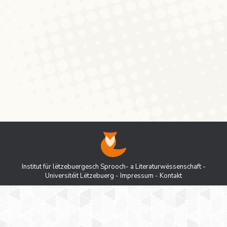
STANDARDISIERUNGSTENDENZEN IM
DEUTSCHEN IN LUXEMBURG IM 19.
JAHRHUNDERT 16:00 Campus
Walferdange, Gebai X, Sall 2.35 Jiddereen
ass häerzlech invitéiert!
Institut für lëtzebuergesch Sprooch- a Literaturwëssenschaft -
Universitéit Lëtzebuerg
-
Impressum
-
Kontakt