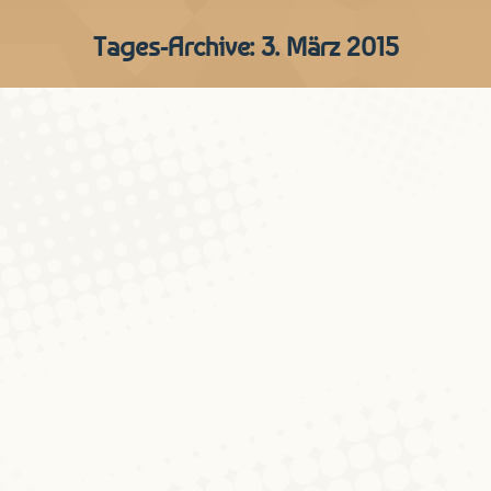
Tages-Archive:
3. März 2015
Heute im Colloque: Rahel
Beyer/Olivier Moliner –
STANDARDISIERUNGSTENDENZ
IM DEUTSCHEN IN
LUXEMBURG IM 19.
JAHRHUNDERT
Aktualitéiten
Von
Peter Gilles
3. März 2015
Kommentar hinterlassen
Rahel Beyer/Olivier Moliner: