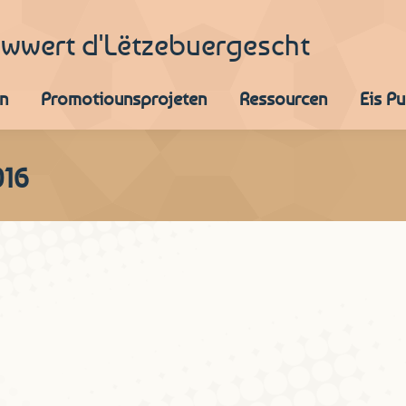
iwwert d'Lëtzebuergescht
n
Promotiounsprojeten
Ressourcen
Eis P
016