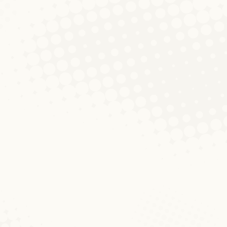
Virschau op de Colloque
vum 29. November 2016
Aktualitéiten
Von
Judith Manzoni
23. November 2016
Kommentar hinterlassen
An eisem nächste Virtrag gi mer eppes
iwwert déi lëtzebuergesch Modalverbe
gewuer. D’Caroline Döhmer beschäftegt
sech a sengem Bäitrag ënnert anerem mat
der Positioun vun de Modalverben am
Niewesaz. D’Beispiller, déi a sengem
Abstract genannt ginn, weise méi genee,
wat een sech dorënner ka virstellen. Och
den zweeten Deel vu sengem Virtrag