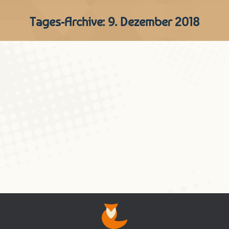
Tages-Archive:
9. Dezember 2018
éier, ier & co.
Schnëssen
Von
Nathalie Entringer
9. Dezember 2018
Kommentar hinterlassen
9. Dier vum Schnëssen-Adventskalenner