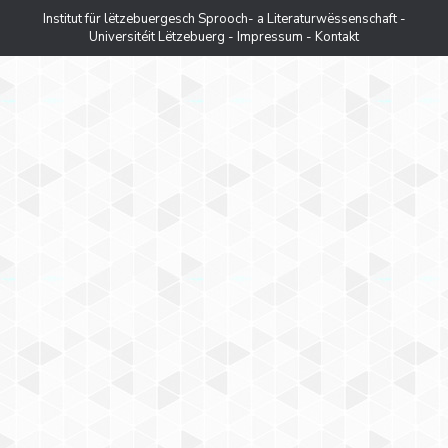
Institut für lëtzebuergesch Sprooch- a Literaturwëssenschaft -
Universitéit Lëtzebuerg
-
Impressum
-
Kontakt