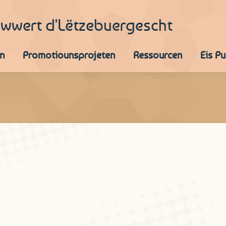
iwwert d'Lëtzebuergescht
n
Promotiounsprojeten
Ressourcen
Eis P