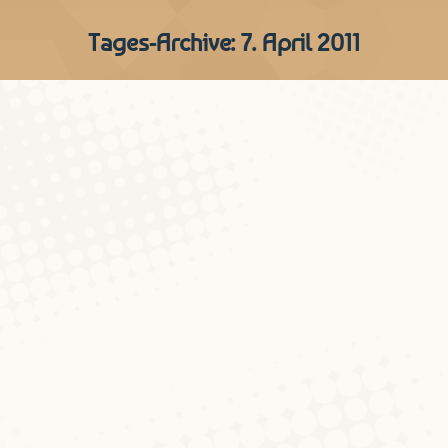
Tages-Archive:
7. April 2011
Eng Britt (Abrëll 2011)
D'Wuert vum Mount
Von
Peter Gilles
7. April 2011
Kommentar hinterlassen
Lo grad beim Mëttegiesse goung rieds vun
der Britt – eng Hamebritt, eng Eeërbritt,
eng Héngerbritt, eng Britt eben. Wéi esou
dack am Lëtzebuergeschen ass
d’Wuertgeschicht eng interessant.