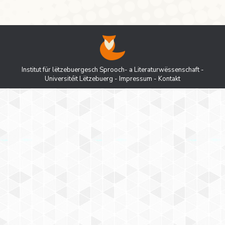
Institut für lëtzebuergesch Sprooch- a Literaturwëssenschaft -
Universitéit Lëtzebuerg
-
Impressum
-
Kontakt