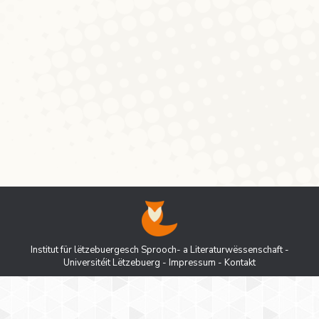
1297 als Domenheim überliefert (Nègre,
14001). Das Toponym Monhofen, mslfrk.
Munnuewen (Munhuewen, Munnowen), frz.
Manom, erscheint 1270 als Monheim
(Nègre, 14082). Darüber hinaus zeigt
Monhofen wie Kattenhofen den Wechsel…
Institut für lëtzebuergesch Sprooch- a Literaturwëssenschaft -
Universitéit Lëtzebuerg
-
Impressum
-
Kontakt