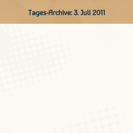
Tages-Archive:
3. Juli 2011
Exkurs: Der Ausgang -om in
weiteren Ortsnamen
D'Wuert vum Mount
Von
Cristian Kollmann
3. Juli 2011
Kommentar hinterlassen
Der Ausgang ‑om findet sich auch in
anderen Ortsnamen des
Moseldepartements, wo er ebenfalls aus
mslfrk. -em < -heim stammt: Das Toponym
Domenheim, frz. Domnom-lès-Dieuze, ist