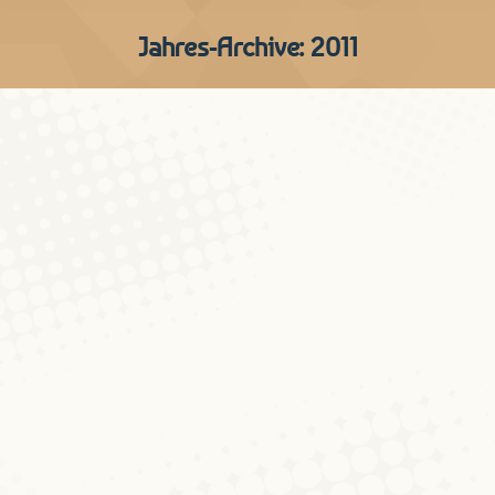
Jahres-Archive:
2011
Haartmount (Januar 2011)
D'Wuert vum Mount
Von
Cristian Kollmann
5. Januar 2011
Der Begriff Haartmount für den Monat
Januar ist heute kaum mehr bekannt. Als
Hartmonat oder Hartmond war er früher
im Deutschen weit verbreitet; und je nach
Mundart bezeichnete er nicht immer den
Januar, sondern mitunter den November,