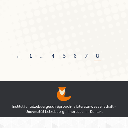
Dezember oder sogar den Februar (vgl.
DWB). Schriftlich überliefert ist das Wort
bereits im Althochdeutschen als
hertimānōd, und…
←
1
…
4
5
6
7
8
Institut für lëtzebuergesch Sprooch- a Literaturwëssenschaft -
Universitéit Lëtzebuerg
-
Impressum
-
Kontakt