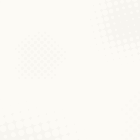
owie lokal Kiirfënt, Kerfech, Käerfecht,
wird der Begriff von Kirchberg…
Nein, man muss kein reicher Herrscher
ge Portion Weltfremdheit. Die
t, die niemals wahr werden…
emburg-Grund. Dieser Name gibt ein
an mit dem homophonen Begriff
äerchen entspricht (vgl. WLM). Doch es