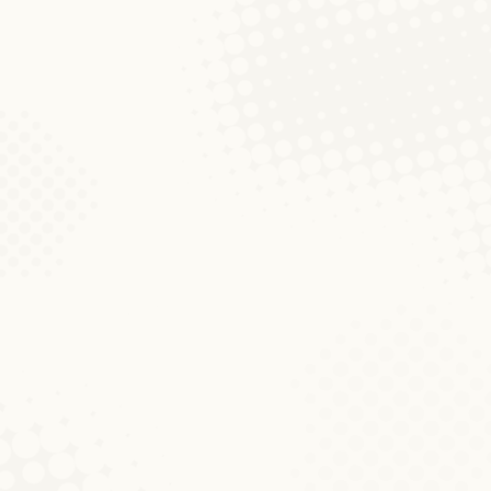
Ausdruck noch in der älteren Schreibweise a
Kërfech, Kërwech (vgl. LWB). Die Etymologi
En huet Schlässer a Spuen
Sproch vum Mount
Von
Joshgun Sirajzade
1. November
Zu Schreibweise und Auswahl der Belege 
sein, um Schlösser in Spanien zu bauen. M
Redewendung besagt nämlich, dass man unr
Stierchen (Oktober 2011)
D'Wuert vum Mount
Von
Cristian Kollmann
6. Oktober 
Mit Stierchen m. bezeichnet man im Luxem
etymologisches Rätsel auf, das nicht einf
stadtluxemburgisch Stierchen ‘Sternchen’