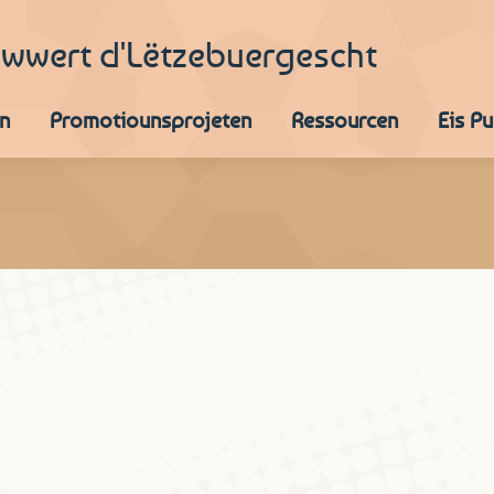
iwwert d'Lëtzebuergescht
n
Promotiounsprojeten
Ressourcen
Eis P
et Reen (Dezember 2011)
 2011
2 Kommentare
siehe die allgemeine Anmerkung am Ende des Textes.