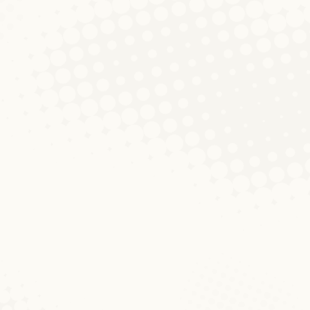
 Naturbeobachtungen beruhen und oft recht zuverlässi
n bevor“, die mit einem kurzen gereimten Merksatz ei
ner: Bausteine der Luxemburgistik
mentar hinterlassen
): Linguistische und soziolinguistische Bausteine der L
ikroglottika 4). VIII, 347 S., zahlr. Tab. und Graf. I
h als dynamischer Forschungsbereich etabliert, der auf 
igkeitsforschung fokussiert. In diesem Band…
r 2011
1 Kommentar
uxemburgischen gängigen Begriff für ‘Friedhof’. Im L