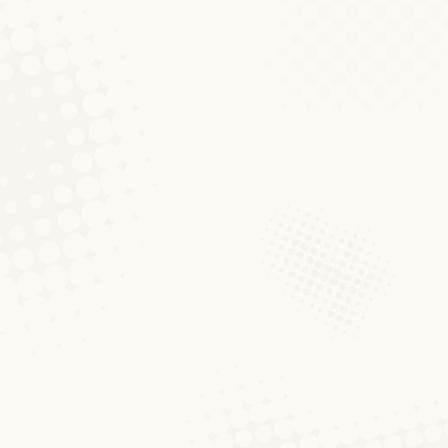
Bauernregeln sind Wetterregeln, die auf
die Regel „Steigt Nebel empor, steht Rege
Wenn aufsteigender Nebel…
Neuerscheinung: Gilles/Wag
Aktualitéiten
Von
Peter Gilles
18. November 2011
Kom
Gilles, Peter/Wagner, Melanie (Hgg.) (2011
Bern, Bruxelles, New York, Oxford, Wien (M
Die (linguistische) Luxemburgistik hat sic
Regionalsprachenforschung und Mehrsprach
Kierfecht (November 2011)
D'Wuert vum Mount
Von
Cristian Kollmann
4. Novembe
Bei Kierfecht handelt es sich um den im L