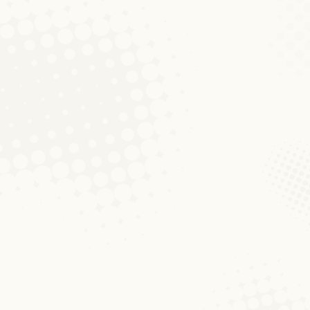
ge Wetterprognosen beinhalten. So auch
n physikalisches Phänomen beschreibt:
uxemburgistik. Frankfurt am Main, Berlin,
SBN 978-3-631-63064-8 geb. Book synopsis
Variationslinguistik, Grammatikschreibung,
uxemburger Wörterbuch erscheint der