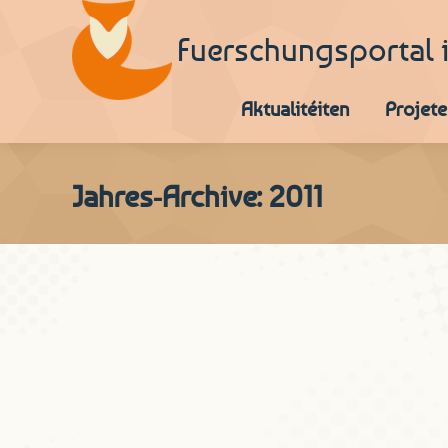
Fuerschungsportal 
Aktualitéiten
Projete
Jahres-Archive:
2011
Wann d’Fiiss baken da gët 
Sproch vum Mount
Von
Joshgun Sirajzade
1. Dezember
Zu Schreibweise und Auswahl der Belege 