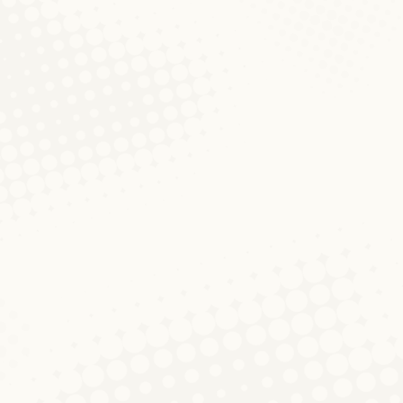
ls Kiirfecht. Daneben existieren die Varianten Kiirfech s
e von Kierfecht ist nicht zweifelsfrei geklärt. Im LWB 
jen gebaut (November 2011)
 2011
Kommentar hinterlassen
siehe die allgemeine Anmerkung am Ende des Textes. 
an braucht hierfür nur etwas Fantasie und eine gehöri
ealisierbare Pläne verfolgt und sich Träumen hingib
2011
1 Kommentar
burgischen eine Steinbrücke über die Alzette in Lux
ach zu lösen ist. Von den Luxemburgern wird er spont
 in Verbindung gebracht, dem gemeinluxemburgisch St