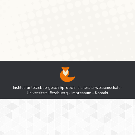
Angela Merkel und Herausforderer Peer
Steinbrück für erste oberflächliche
linguistische Analysen geradezu
aufgedrängt.
Institut für lëtzebuergesch Sprooch- a Literaturwëssenschaft -
Universitéit Lëtzebuerg
-
Impressum
-
Kontakt