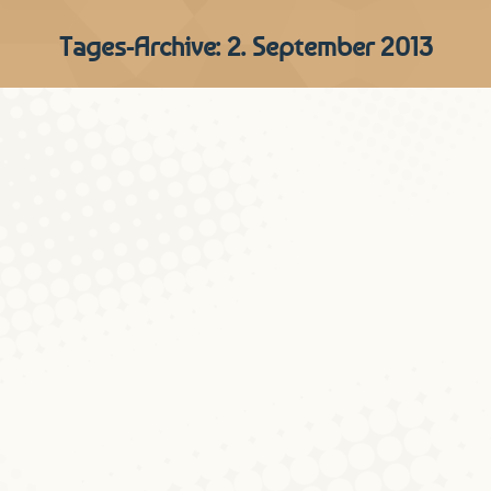
Tages-Archive:
2. September 2013
Twitter und die
Schlandkette – #tvduell
Diskussionen um Blog
Von
Peter Gilles
2. September 2013
1 Kommentar
Och wann et net mäin immediaten
Domaine ass, mee well ech den Ament
souwéisou d‘linguistesch Dimensiounen
vum Twitter ausloten, hat sich das heutige
deutsche TV-Duell zwischen Kanzlerin