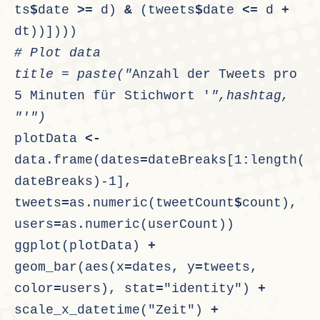
ts
$
date 
>=
 d) 
&
 (tweets
$
date 
<=
 d 
+
dt))])))
# Plot data
title 
= paste(
"
Anzahl der Tweets pro 
5 Minuten für Stichwort '
"
,
hashtag
,
"'"
)
plotData 
<-
data.frame(dates
=
dateBreaks[1
:
length(
dateBreaks)-1], 
tweets
=
as.numeric(tweetCount
$
count), 
users
=
as.numeric(userCount))
ggplot(plotData) 
+
geom_bar(aes(x
=
dates, y
=
tweets, 
color
=
users), stat
=
"identity") 
+
scale_x_datetime("Zeit") 
+