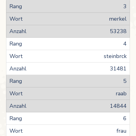
3
merkel
53238
4
steinbrck
31481
5
raab
14844
6
frau