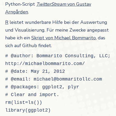
Python-Script
TwitterStream
von Gustav
Arngården
.
R
leistet wunderbare Hilfe bei der Auswertung
und Visualisierung. Für meine Zwecke angepasst
habe ich ein
Skript von Michael Bommarito
, das
sich auf Github findet.
# @author: Bommarito Consulting, LLC; 
http://michaelbommarito.com/
# @date: May 21, 2012
# @email: michael@bommaritollc.com
# @packages: ggplot2, plyr
# Clear and import.
rm(list=ls())
library(ggplot2)