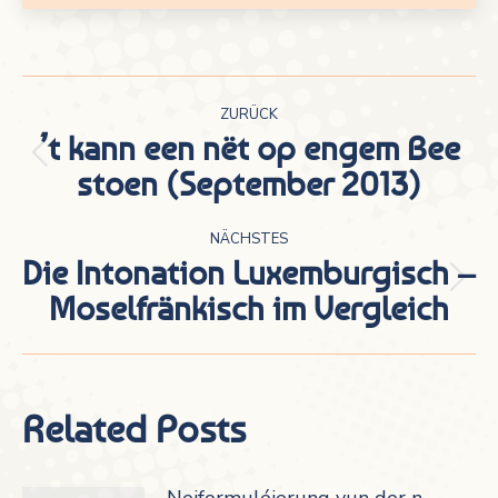
Kommentarnavigation
ZURÜCK
’t kann een nët op engem Bee
Vorheriger
stoen (September 2013)
Beitrag:
NÄCHSTES
Die Intonation Luxemburgisch –
Nächster
Moselfränkisch im Vergleich
Beitrag:
Related Posts
Neiformuléierung vun der n-