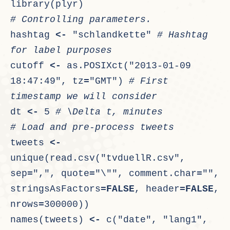
library(plyr)
# Controlling parameters.
hashtag 
<-
 "schlandkette" 
# Hashtag 
for label purposes
cutoff 
<-
 as.POSIXct("2013-01-09 
18:47:49", tz
=
"GMT") 
# First 
timestamp we will consider 
dt 
<-
 5 
# \Delta t, minutes
# Load and pre-process tweets
tweets 
<-
unique(read.csv("tvduellR.csv", 
sep
=
",", quote
=
"\"", comment.char
=
"", 
stringsAsFactors
=
FALSE
, header
=
FALSE
, 
nrows
=
300000))
names(tweets) 
<-
 c("date", "lang1", 