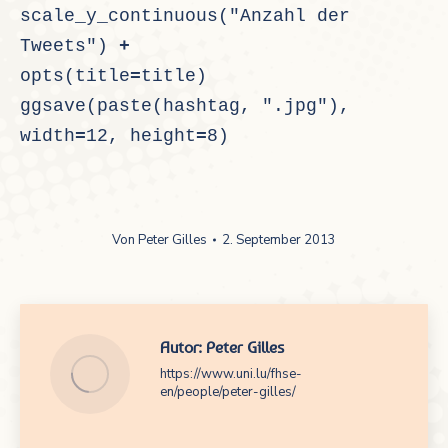
scale_y_continuous("Anzahl der 
Tweets") 
+
opts(title
=
title)
ggsave(paste(hashtag, ".jpg"), 
width
=
12, height
=
8)
Von
Peter Gilles
2. September 2013
Autor:
Peter Gilles
https://www.uni.lu/fhse-
en/people/peter-gilles/