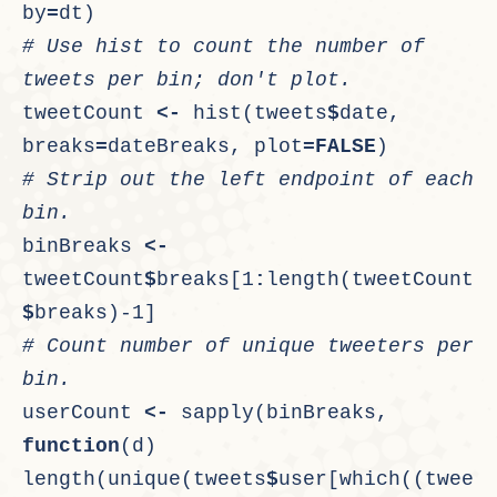
by
=
dt)
# Use hist to count the number of 
tweets per bin; don't plot.
tweetCount 
<-
 hist(tweets
$
date, 
breaks
=
dateBreaks, plot
=
FALSE
)
# Strip out the left endpoint of each 
bin.
binBreaks 
<-
tweetCount
$
breaks[1
:
length(tweetCount
$
breaks)-1]
# Count number of unique tweeters per 
bin.
userCount 
<-
 sapply(binBreaks, 
function
(d) 
length(unique(tweets
$
user[which((twee