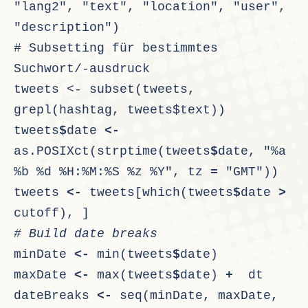
"lang2", "text", "location", "user", 
"description")
# Subsetting für bestimmtes 
Suchwort/-ausdruck
tweets <- subset(tweets, 
grepl(hashtag, tweets$text))
tweets
$
date 
<-
as.POSIXct(strptime(tweets
$
date, "%a 
%b %d %H:%M:%S %z %Y", tz 
=
 "GMT"))
tweets 
<-
 tweets[which(tweets
$
date 
>
cutoff), ]
# Build date breaks
minDate 
<-
 min(tweets
$
date)
maxDate 
<-
 max(tweets
$
date) 
+
  dt
dateBreaks 
<-
 seq(minDate, maxDate, 