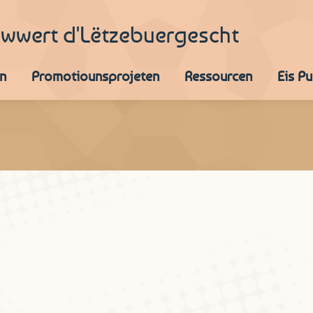
iwwert d'Lëtzebuergescht
n
Promotiounsprojeten
Ressourcen
Eis P