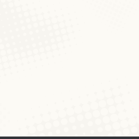
mburgischen
r hinterlassen
 Sommerschule und für wen ist Sie gedacht? Die Mita
sieren die erste Sommerschule für das Luxemburgische.
omovierende oder PostDocs, die tiefere Einblicke in d
schule statt? Kurse:…