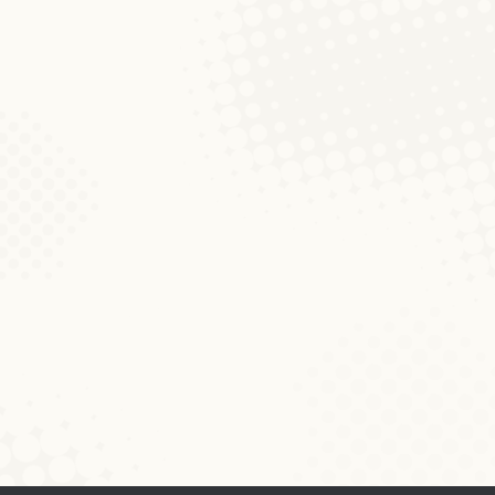
1. Sommerschule zum Luxe
Aktualitéiten
Von
Peter Gilles
22. März 2016
Kommenta
FAQ zur Sommerschule Wer organisiert die
Sprach- und Literaturwissenschaft organi
linguistisch interessierte Studierende, Pr
erhalten möchten. Wann findet die Sommer