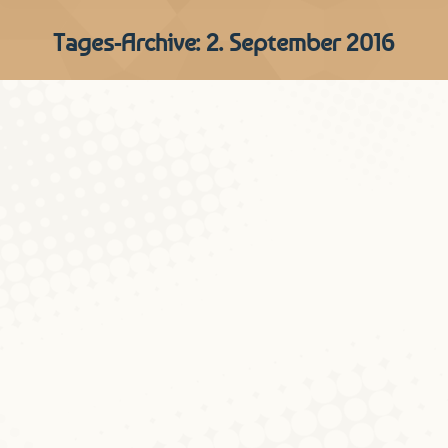
Tages-Archive:
2. September 2016
LE TRAVAIL DE L’ÉCRITURE
OU LA MÉMOIRE DANS
L’OEUVRE DE JEAN
PORTANTE, 8 – 9
septembre 2016
Aktualitéiten
Von
Peter Gilles
2. September 2016
Kommentar hinterlassen
L’œuvre de Jean Portante connaît
aujourd’hui un véritable tournant, dont