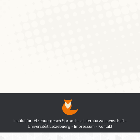
témoignent la récente parution du roman
L’Architecture des temps instables et celle,
un peu moins récente, de la compilation en
volume des poèmes des trente dernières
années. Titré Le Travail de la baleine, il
s’agit, au-delà d’un recueil anniversaire,
d’un constat rétrospectif à la lumière…
Institut für lëtzebuergesch Sprooch- a Literaturwëssenschaft -
Universitéit Lëtzebuerg
-
Impressum
-
Kontakt