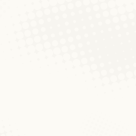
10 Joer Luxemburgistik – E
Réckbléck op eis Porte
ouverte vum 6.12.2016
Aktualitéiten
Von
Caroline Döhmer
22. Dezember 2016
Kommentar hinterlassen
Op Niklosdag war dëst Joer eng méi lass
am Institut vun der Luxemburgistik: Eis
éischt Porte ouverte um Campus Belval an
eisen éischten zweestellege Gebuertsdag,
10 Joer Luxemburgistik! Et gouf Kuch a
Schampes an natierlech och nees eis
Pousteren, déi weise sollten, wourunner
de Moment gefuerscht gëtt. Hei haten
d’Leit och d’Méiglechkeet, Froen ze