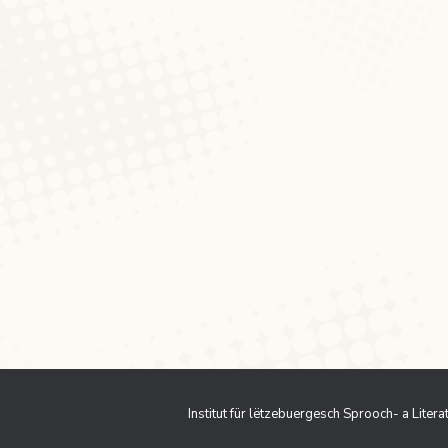
p
8
Kommentar hinterlassen
me vill nei opreegend Erfarungen op een zou. Ma och
en interesséiert sech fir d’Variatioun am Lëtzebuergesc
ech Preferenzen am Lëtzebuergesche leet. Ëm wat ge
Institut für lëtzebuergesch Sprooch- a Liter