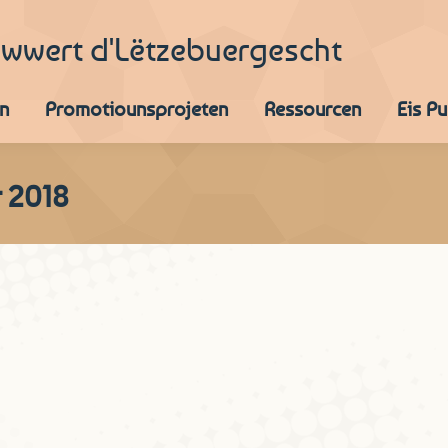
iwwert d'Lëtzebuergescht
n
Promotiounsprojeten
Ressourcen
Eis P
 2018