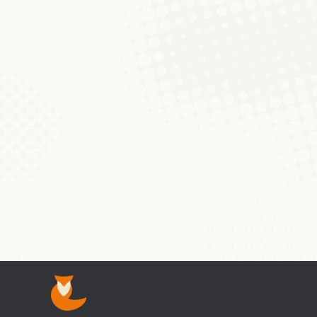
Zwee nei Froebéi an der Ap
Aktualitéiten
Von
Nathalie Entringer
24. September 201
D’Rentrée leeft op Héichtouren an et kom
neits an zwar ganzer 2 nei Froebéi. Deen e
woubäi deen aneren de Fokus op sproochl