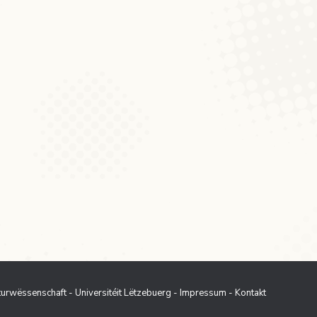
 an der Schnëssen-App gëtt et eppes
hen an den Astellunge vis-à-vis vun dëser,
et et? Zum…
aturwëssenschaft - Universitéit Lëtzebuerg
-
Impressum
-
Kontakt