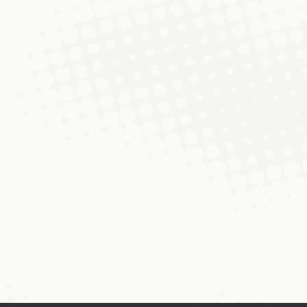
‚an Trauer‘ oder ‚am Trauer?
Diskussionen um Blog
,
Schnëssen
Von
Peter Gilles
2. Mai 2019
Kommentar hinterlassen
An dësen Deeg vun Trauer an eisem Land
stellt sech bei dem engen oder anere
vläicht och d’Fro, wéi een dëst Wuert am
Lëtzebuergeschen iwwerhaapt benotze
kann. D’Wuert ‚Trauer‘ ass am allgemenge
feminin (d’Trauer), mee kann awer och a
bestëmmte Konstruktiounen als e
Substantiv am Maskulin agesat ginn, also
den Trauer, am Trauer etc. Beispiller…